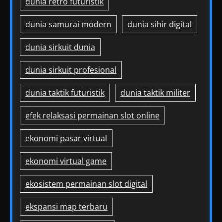
dunia retro futuristik
dunia samurai modern
dunia sihir digital
dunia sirkuit dunia
dunia sirkuit profesional
dunia taktik futuristik
dunia taktik militer
efek relaksasi permainan slot online
ekonomi pasar virtual
ekonomi virtual game
ekosistem permainan slot digital
ekspansi map terbaru