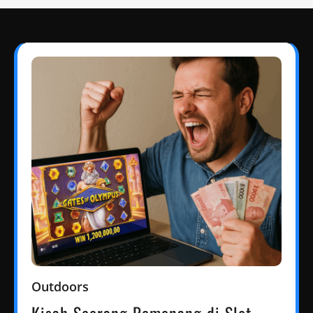
Outdoors