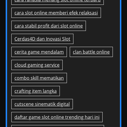
cara slot online memberi efek relaksasi
cara stabil profit dari slot online
Cerdas4D dan Inovasi Slot
cerita game mendalam
clan battle online
cloud gaming service
combo skill mematikan
crafting item langka
cutscene sinematik digital
daftar game slot online trending hari ini