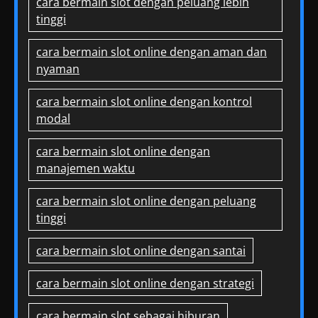
cara bermain slot dengan peluang lebih
tinggi
cara bermain slot online dengan aman dan
nyaman
cara bermain slot online dengan kontrol
modal
cara bermain slot online dengan
manajemen waktu
cara bermain slot online dengan peluang
tinggi
cara bermain slot online dengan santai
cara bermain slot online dengan strategi
cara bermain slot sebagai hiburan