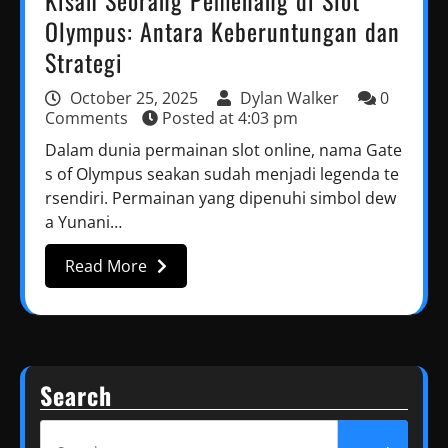
Kisah Seorang Pemenang di Slot
Olympus: Antara Keberuntungan dan
Strategi
October 25, 2025
Dylan Walker
0
Comments
Posted at
4:03 pm
Dalam dunia permainan slot online, nama Gate
s of Olympus seakan sudah menjadi legenda te
rsendiri. Permainan yang dipenuhi simbol dew
a Yunani…
Read More
Search
Search