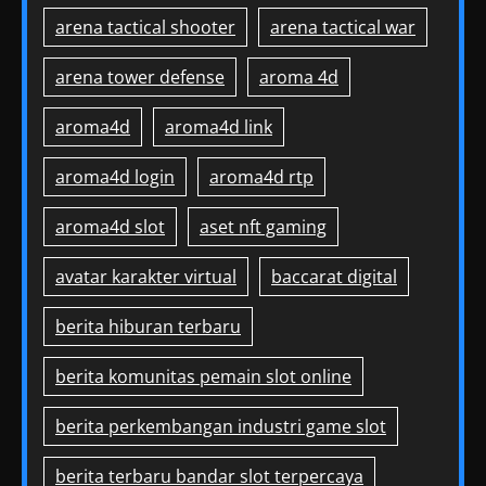
arena tactical shooter
arena tactical war
arena tower defense
aroma 4d
aroma4d
aroma4d link
aroma4d login
aroma4d rtp
aroma4d slot
aset nft gaming
avatar karakter virtual
baccarat digital
berita hiburan terbaru
berita komunitas pemain slot online
berita perkembangan industri game slot
berita terbaru bandar slot terpercaya