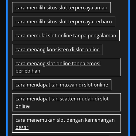
cara memilih situs slot terpercaya aman
cara memilih situs slot terpercaya terbaru
cara memulai slot online tanpa pengalaman
cara menang konsisten di slot online
cara menang slot online tanpa emosi
berlebihan
cara mendapatkan maxwin di slot online
cara mendapatkan scatter mudah di slot
online
cara menemukan slot dengan kemenangan
besar