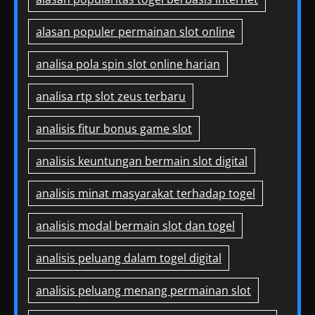
alasan populer permainan slot online
analisa pola spin slot online harian
analisa rtp slot zeus terbaru
analisis fitur bonus game slot
analisis keuntungan bermain slot digital
analisis minat masyarakat terhadap togel
analisis modal bermain slot dan togel
analisis peluang dalam togel digital
analisis peluang menang permainan slot