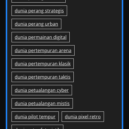
dunia perang strategis
dunia perang urban
dunia permainan digital
dunia pertempuran arena
dunia pertempuran klasik
dunia pertempuran taktis
dunia petualangan cyber
dunia petualangan mistis
dunia pilot tempur
dunia pixel retro