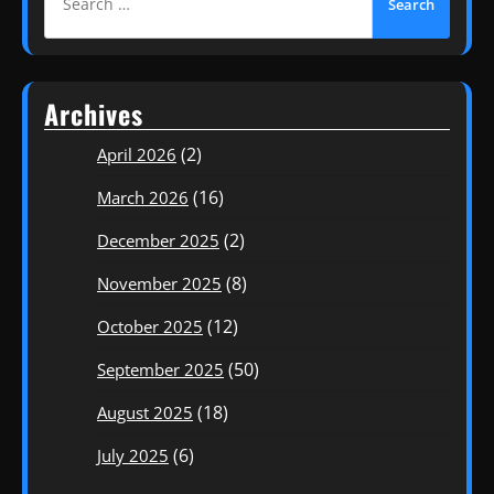
for:
Archives
(2)
April 2026
(16)
March 2026
(2)
December 2025
(8)
November 2025
(12)
October 2025
(50)
September 2025
(18)
August 2025
(6)
July 2025