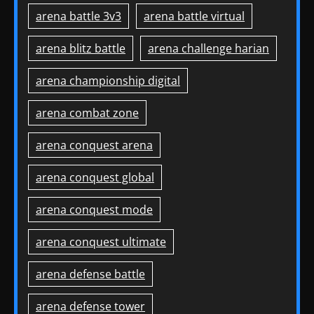
arena battle 3v3
arena battle virtual
arena blitz battle
arena challenge harian
arena championship digital
arena combat zone
arena conquest arena
arena conquest global
arena conquest mode
arena conquest ultimate
arena defense battle
arena defense tower