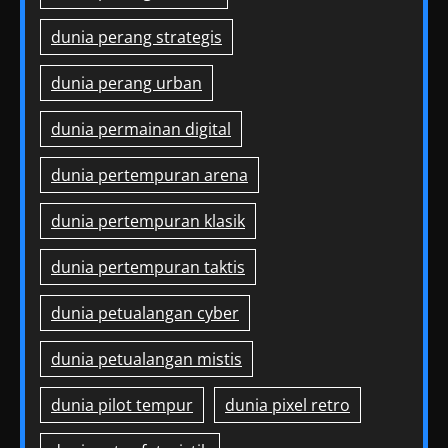
dunia perang strategis
dunia perang urban
dunia permainan digital
dunia pertempuran arena
dunia pertempuran klasik
dunia pertempuran taktis
dunia petualangan cyber
dunia petualangan mistis
dunia pilot tempur
dunia pixel retro