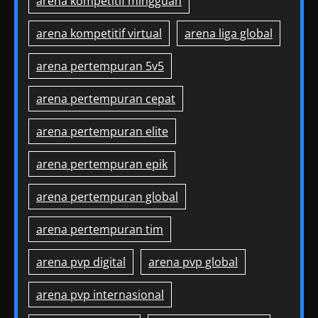
arena kompetitif mingguan
arena kompetitif virtual
arena liga global
arena pertempuran 5v5
arena pertempuran cepat
arena pertempuran elite
arena pertempuran epik
arena pertempuran global
arena pertempuran tim
arena pvp digital
arena pvp global
arena pvp internasional