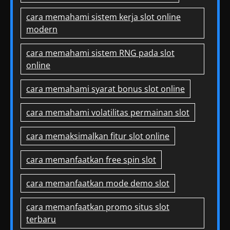
cara memahami sistem kerja slot online
modern
cara memahami sistem RNG pada slot
online
cara memahami syarat bonus slot online
cara memahami volatilitas permainan slot
cara memaksimalkan fitur slot online
cara memanfaatkan free spin slot
cara memanfaatkan mode demo slot
cara memanfaatkan promo situs slot
terbaru