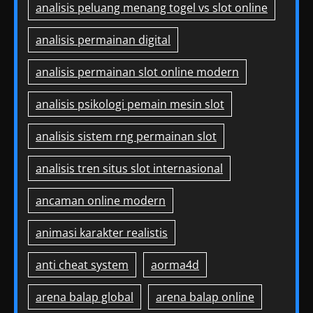
analisis peluang menang togel vs slot online
analisis permainan digital
analisis permainan slot online modern
analisis psikologi pemain mesin slot
analisis sistem rng permainan slot
analisis tren situs slot internasional
ancaman online modern
animasi karakter realistis
anti cheat system
aorma4d
arena balap global
arena balap online