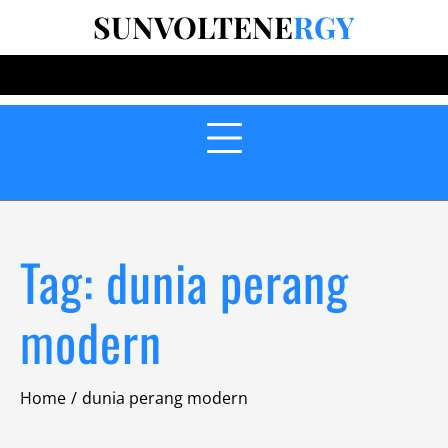
Skip
SUNVOLTENE
RGY
to
content
Tag:
dunia perang
modern
Home
dunia perang modern