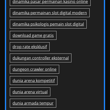
dinamika pasar permainan kasino online
dinamika permainan slot digital modern
dinamika psikologis pemain slot digital
download game gratis
drop rate eksklusif
dukungan controller eksternal
dungeon crawler online
dunia arena kompetitif
dunia arena virtual
dunia armada tempur