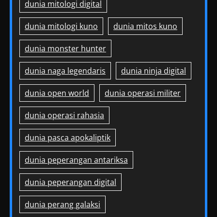
dunia mitologi digital
dunia mitologi kuno
dunia mitos kuno
dunia monster hunter
dunia naga legendaris
dunia ninja digital
dunia open world
dunia operasi militer
dunia operasi rahasia
dunia pasca apokaliptik
dunia peperangan antariksa
dunia peperangan digital
dunia perang galaksi