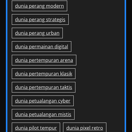
dunia perang modern
dunia perang strategis
dunia perang urban
dunia permainan digital
dunia pertempuran arena
dunia pertempuran klasik
dunia pertempuran taktis
dunia petualangan cyber
dunia petualangan mistis
dunia pilot tempur
dunia pixel retro