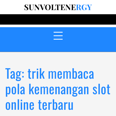
Skip
SUNVOLTENE
RGY
to
content
Tag:
trik membaca
pola kemenangan slot
online terbaru