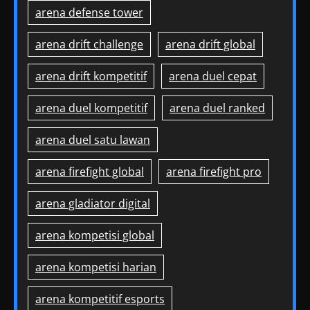
arena defense tower
arena drift challenge
arena drift global
arena drift kompetitif
arena duel cepat
arena duel kompetitif
arena duel ranked
arena duel satu lawan
arena firefight global
arena firefight pro
arena gladiator digital
arena kompetisi global
arena kompetisi harian
arena kompetitif esports