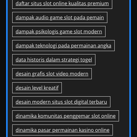
daftar situs slot online kualitas premium
dampak audio game slot pada pemain
dampak psikologis game slot modern
dampak teknologi pada permainan angka
data historis dalam strategi togel
desain grafis slot video modern
desain level kreatif
desain modern situs slot digital terbaru
dinamika komunitas penggemar slot online
dinamika pasar permainan kasino online