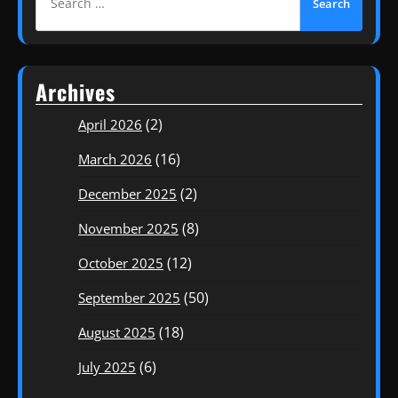
for:
Archives
(2)
April 2026
(16)
March 2026
(2)
December 2025
(8)
November 2025
(12)
October 2025
(50)
September 2025
(18)
August 2025
(6)
July 2025