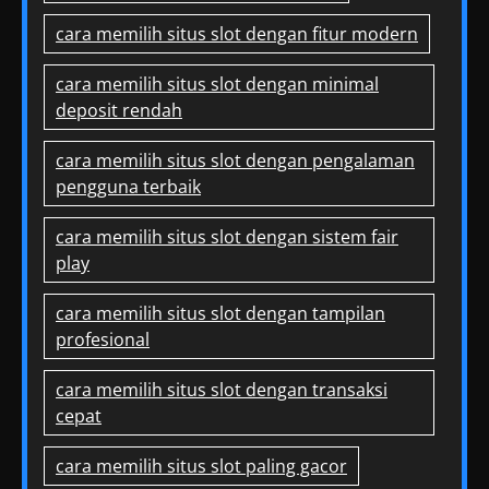
cara memilih situs slot dengan fitur modern
cara memilih situs slot dengan minimal
deposit rendah
cara memilih situs slot dengan pengalaman
pengguna terbaik
cara memilih situs slot dengan sistem fair
play
cara memilih situs slot dengan tampilan
profesional
cara memilih situs slot dengan transaksi
cepat
cara memilih situs slot paling gacor