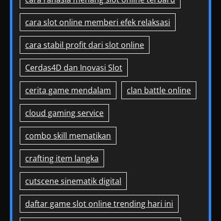
cara slot online memberi efek relaksasi
cara stabil profit dari slot online
Cerdas4D dan Inovasi Slot
cerita game mendalam
clan battle online
cloud gaming service
combo skill mematikan
crafting item langka
cutscene sinematik digital
daftar game slot online trending hari ini