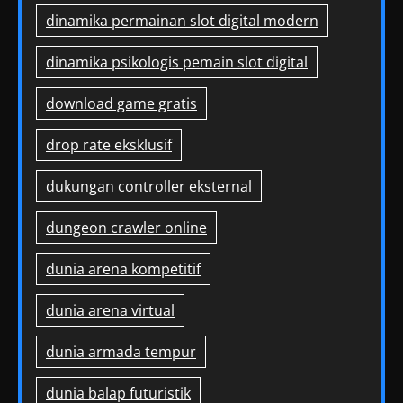
dinamika permainan slot digital modern
dinamika psikologis pemain slot digital
download game gratis
drop rate eksklusif
dukungan controller eksternal
dungeon crawler online
dunia arena kompetitif
dunia arena virtual
dunia armada tempur
dunia balap futuristik