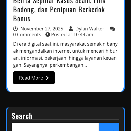
Berita Seputar Kasus Scam, Link
Bodong, dan Penipuan Berkedok
Bonus
November 27, 2025
Dylan Walker
0 Comments
Posted at
10:49 am
Di era digital saat ini, masyarakat semakin bany
ak mengandalkan internet untuk mencari hibur
an, informasi, pekerjaan, hingga layanan keuan
gan. Sayangnya, perkembangan…
Read More
Search
Search