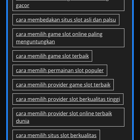
gacor
cara membedakan situs slot asli dan palsu
cara memilih game slot online paling
menguntungkan
cara memilih game slot terbaik
cara memilih permainan slot populer
cara memilih provider game slot terbaik
cara memilih provider slot berkualitas tinggi
cara memilih provider slot online terbaik
dunia
cara memilih situs slot berkualitas