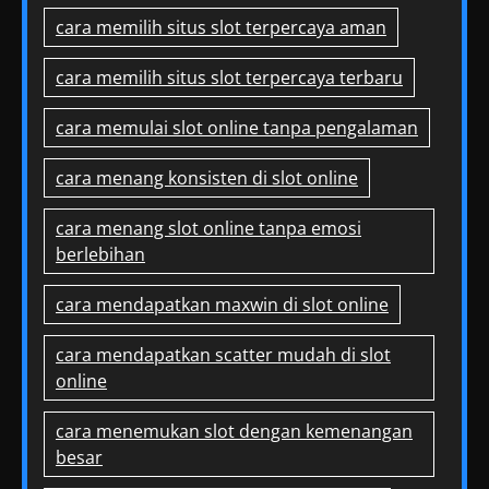
cara memilih situs slot terpercaya aman
cara memilih situs slot terpercaya terbaru
cara memulai slot online tanpa pengalaman
cara menang konsisten di slot online
cara menang slot online tanpa emosi
berlebihan
cara mendapatkan maxwin di slot online
cara mendapatkan scatter mudah di slot
online
cara menemukan slot dengan kemenangan
besar