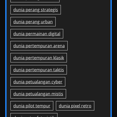
dunia perang strategis
dunia perang urban
dunia permainan digital
dunia pertempuran arena
dunia pertempuran klasik
dunia pertempuran taktis
dunia petualangan cyber
dunia petualangan mistis
dunia pilot tempur
dunia pixel retro