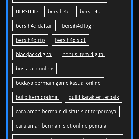
BERSH4D
bersih 4d
bersih4d
bersih4d daftar
bersih4d login
bersih4d rtp
bersih4d slot
blackjack digital
bonus item digital
boss raid online
budaya bermain game kasual online
build item optimal
build karakter terbaik
cara aman bermain di situs slot terpercaya
cara aman bermain slot online pemula