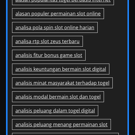
alasan populer permainan slot online
analisa pola spin slot online harian
analisa rtp slot zeus terbaru
analisis fitur bonus game slot
analisis keuntungan bermain slot digital
analisis minat masyarakat terhadap togel
analisis modal bermain slot dan togel
analisis peluang dalam togel digital
analisis peluang menang permainan slot