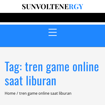
Skip
SUNVOLTENE
RGY
to
content
Tag:
tren game online
saat liburan
Home
tren game online saat liburan