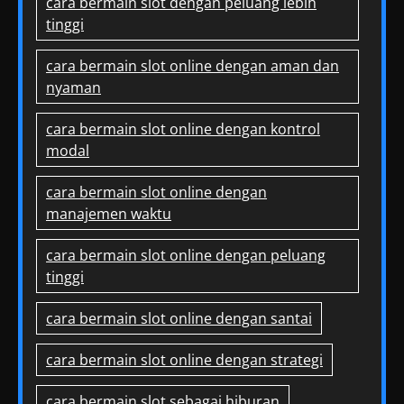
cara bermain slot dengan peluang lebih
tinggi
cara bermain slot online dengan aman dan
nyaman
cara bermain slot online dengan kontrol
modal
cara bermain slot online dengan
manajemen waktu
cara bermain slot online dengan peluang
tinggi
cara bermain slot online dengan santai
cara bermain slot online dengan strategi
cara bermain slot sebagai hiburan