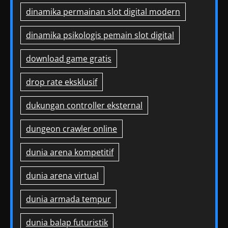
dinamika permainan slot digital modern
dinamika psikologis pemain slot digital
download game gratis
drop rate eksklusif
dukungan controller eksternal
dungeon crawler online
dunia arena kompetitif
dunia arena virtual
dunia armada tempur
dunia balap futuristik