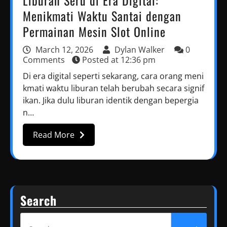
Liburan Seru di Era Digital:
Menikmati Waktu Santai dengan
Permainan Mesin Slot Online
March 12, 2026
Dylan Walker
0
Comments
Posted at
12:36 pm
Di era digital seperti sekarang, cara orang meni
kmati waktu liburan telah berubah secara signif
ikan. Jika dulu liburan identik dengan bepergia
n…
Read More
Search
Search