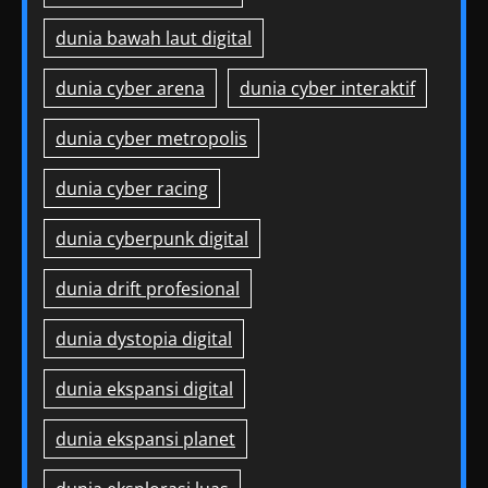
dunia bawah laut digital
dunia cyber arena
dunia cyber interaktif
dunia cyber metropolis
dunia cyber racing
dunia cyberpunk digital
dunia drift profesional
dunia dystopia digital
dunia ekspansi digital
dunia ekspansi planet