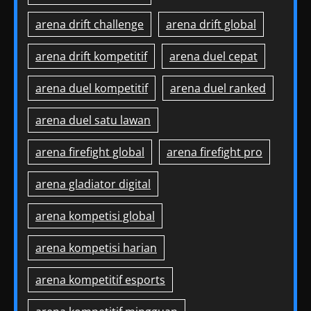
arena drift challenge
arena drift global
arena drift kompetitif
arena duel cepat
arena duel kompetitif
arena duel ranked
arena duel satu lawan
arena firefight global
arena firefight pro
arena gladiator digital
arena kompetisi global
arena kompetisi harian
arena kompetitif esports