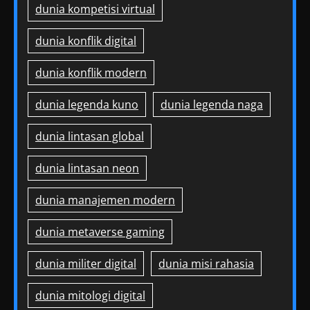
dunia kompetisi virtual
dunia konflik digital
dunia konflik modern
dunia legenda kuno
dunia legenda naga
dunia lintasan global
dunia lintasan neon
dunia manajemen modern
dunia metaverse gaming
dunia militer digital
dunia misi rahasia
dunia mitologi digital