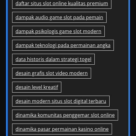
daftar situs slot online kualitas premium
dampak audio game slot pada pemain
dampak psikologis game slot modern
dampak teknologi pada permainan angka
data historis dalam strategi togel
desain grafis slot video modern
desain level kreatif
desain modern situs slot digital terbaru
dinamika komunitas penggemar slot online
dinamika pasar permainan kasino online