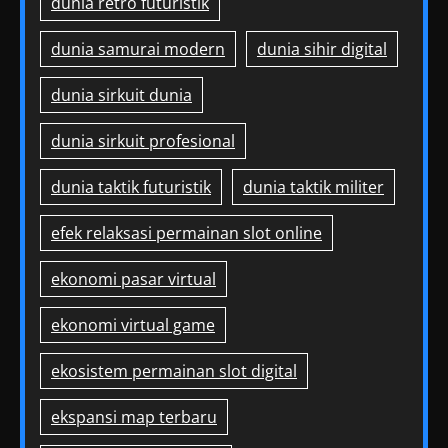
dunia retro futuristik
dunia samurai modern
dunia sihir digital
dunia sirkuit dunia
dunia sirkuit profesional
dunia taktik futuristik
dunia taktik militer
efek relaksasi permainan slot online
ekonomi pasar virtual
ekonomi virtual game
ekosistem permainan slot digital
ekspansi map terbaru