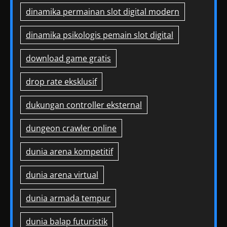
dinamika permainan slot digital modern
dinamika psikologis pemain slot digital
download game gratis
drop rate eksklusif
dukungan controller eksternal
dungeon crawler online
dunia arena kompetitif
dunia arena virtual
dunia armada tempur
dunia balap futuristik