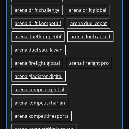
arena drift challenge
arena drift global
arena drift kompetitif
arena duel cepat
arena duel kompetitif
arena duel ranked
arena duel satu lawan
arena firefight global
arena firefight pro
arena gladiator digital
arena kompetisi global
arena kompetisi harian
arena kompetitif esports