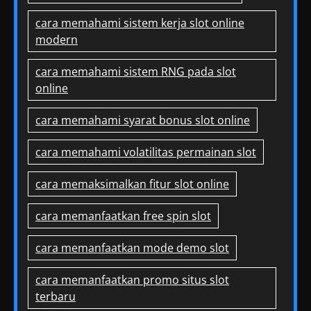
cara memahami sistem kerja slot online
modern
cara memahami sistem RNG pada slot
online
cara memahami syarat bonus slot online
cara memahami volatilitas permainan slot
cara memaksimalkan fitur slot online
cara memanfaatkan free spin slot
cara memanfaatkan mode demo slot
cara memanfaatkan promo situs slot
terbaru