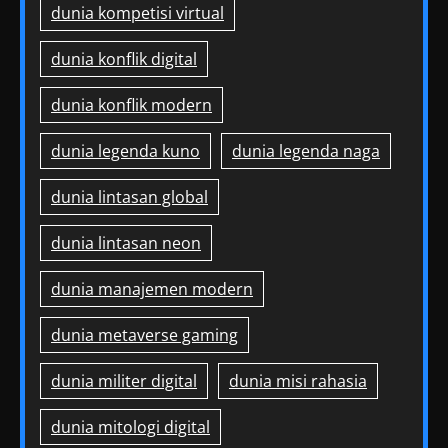
dunia kompetisi virtual
dunia konflik digital
dunia konflik modern
dunia legenda kuno
dunia legenda naga
dunia lintasan global
dunia lintasan neon
dunia manajemen modern
dunia metaverse gaming
dunia militer digital
dunia misi rahasia
dunia mitologi digital