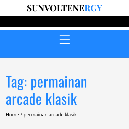
Skip
SUNVOLTENE
RGY
to
content
Tag:
permainan
arcade klasik
Home
permainan arcade klasik