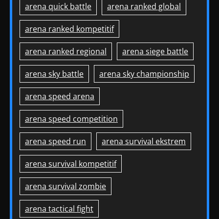
arena quick battle
arena ranked global
arena ranked kompetitif
arena ranked regional
arena siege battle
arena sky battle
arena sky championship
arena speed arena
arena speed competition
arena speed run
arena survival ekstrem
arena survival kompetitif
arena survival zombie
arena tactical fight