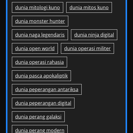
dunia mitologi kuno
dunia mitos kuno
dunia monster hunter
dunia naga legendaris
dunia ninja digital
dunia open world
dunia operasi militer
dunia operasi rahasia
dunia pasca apokaliptik
dunia peperangan antariksa
dunia peperangan digital
dunia perang galaksi
dunia perang modern