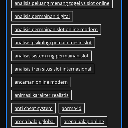
analisis peluang menang togel vs slot online
analisis permainan digital
analisis permainan slot online modern
analisis psikologi pemain mesin slot
analisis sistem rng permainan slot
analisis tren situs slot internasional
ancaman online modern
animasi karakter realistis
anti cheat system
aorma4d
arena balap global
arena balap online