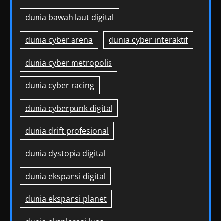
dunia bawah laut digital
dunia cyber arena
dunia cyber interaktif
dunia cyber metropolis
dunia cyber racing
dunia cyberpunk digital
dunia drift profesional
dunia dystopia digital
dunia ekspansi digital
dunia ekspansi planet