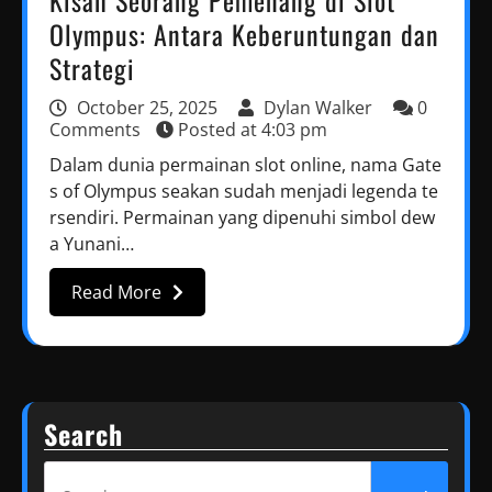
Kisah Seorang Pemenang di Slot
Olympus: Antara Keberuntungan dan
Strategi
October 25, 2025
Dylan Walker
0
Comments
Posted at
4:03 pm
Dalam dunia permainan slot online, nama Gate
s of Olympus seakan sudah menjadi legenda te
rsendiri. Permainan yang dipenuhi simbol dew
a Yunani…
Read More
Search
Search