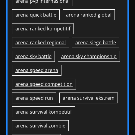
arena pvp internasional
arena quick battle
arena ranked global
arena ranked kompetitif
arena ranked regional
arena siege battle
arena sky battle
arena sky championship
arena speed arena
arena speed competition
arena speed run
arena survival ekstrem
arena survival kompetitif
arena survival zombie