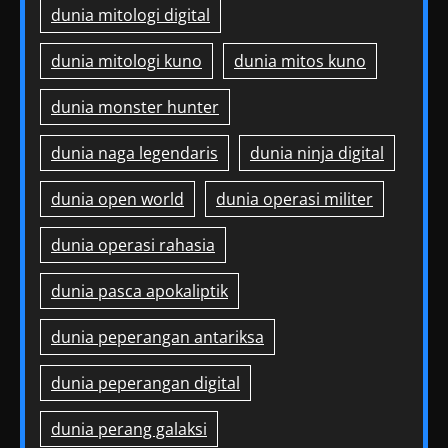
dunia mitologi digital
dunia mitologi kuno
dunia mitos kuno
dunia monster hunter
dunia naga legendaris
dunia ninja digital
dunia open world
dunia operasi militer
dunia operasi rahasia
dunia pasca apokaliptik
dunia peperangan antariksa
dunia peperangan digital
dunia perang galaksi