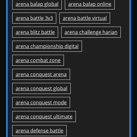
arena balap global
arena balap online
arena battle 3v3
arena battle virtual
arena blitz battle
arena challenge harian
arena championship digital
arena combat zone
arena conquest arena
arena conquest global
arena conquest mode
arena conquest ultimate
arena defense battle