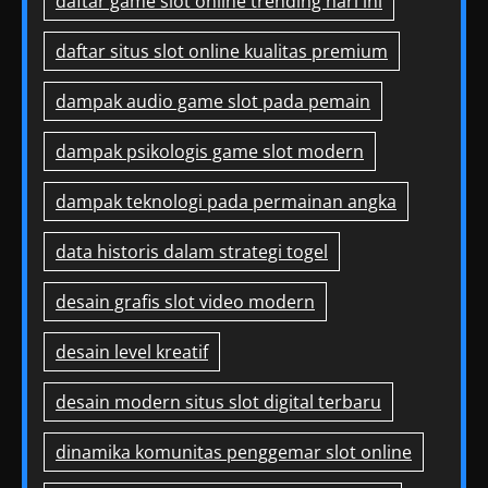
daftar game slot online trending hari ini
daftar situs slot online kualitas premium
dampak audio game slot pada pemain
dampak psikologis game slot modern
dampak teknologi pada permainan angka
data historis dalam strategi togel
desain grafis slot video modern
desain level kreatif
desain modern situs slot digital terbaru
dinamika komunitas penggemar slot online