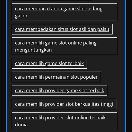
cara membaca tanda game slot sedang
gacor
cara membedakan situs slot asli dan palsu
cara memilih game slot online paling
menguntungkan
cara memilih game slot terbaik
cara memilih permainan slot populer
cara memilih provider game slot terbaik
cara memilih provider slot berkualitas tinggi
cara memilih provider slot online terbaik
dunia