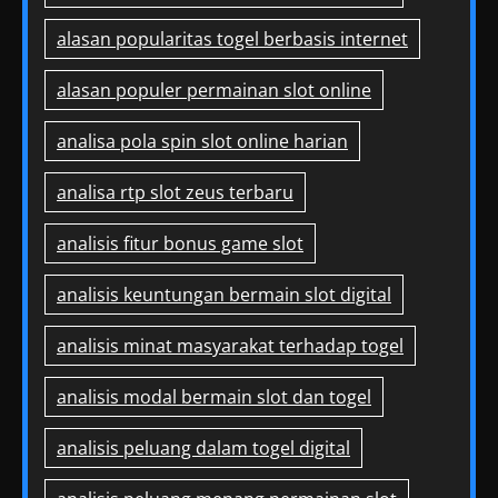
alasan popularitas togel berbasis internet
alasan populer permainan slot online
analisa pola spin slot online harian
analisa rtp slot zeus terbaru
analisis fitur bonus game slot
analisis keuntungan bermain slot digital
analisis minat masyarakat terhadap togel
analisis modal bermain slot dan togel
analisis peluang dalam togel digital