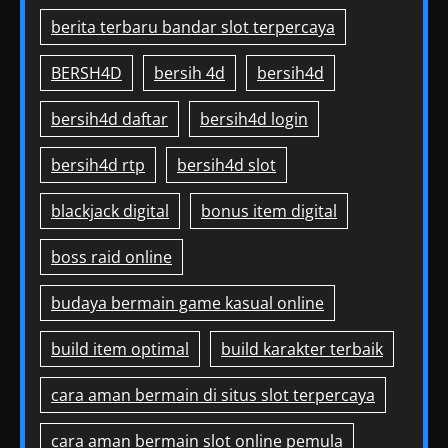
berita terbaru bandar slot terpercaya
BERSH4D
bersih 4d
bersih4d
bersih4d daftar
bersih4d login
bersih4d rtp
bersih4d slot
blackjack digital
bonus item digital
boss raid online
budaya bermain game kasual online
build item optimal
build karakter terbaik
cara aman bermain di situs slot terpercaya
cara aman bermain slot online pemula