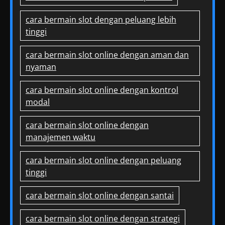
cara bermain slot dengan peluang lebih
tinggi
cara bermain slot online dengan aman dan
nyaman
cara bermain slot online dengan kontrol
modal
cara bermain slot online dengan
manajemen waktu
cara bermain slot online dengan peluang
tinggi
cara bermain slot online dengan santai
cara bermain slot online dengan strategi