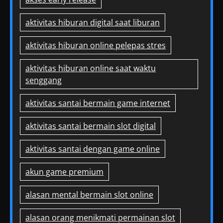
aktivitas hiburan digital saat liburan
aktivitas hiburan online pelepas stres
aktivitas hiburan online saat waktu
senggang
aktivitas santai bermain game internet
aktivitas santai bermain slot digital
aktivitas santai dengan game online
akun game premium
alasan mental bermain slot online
alasan orang menikmati permainan slot