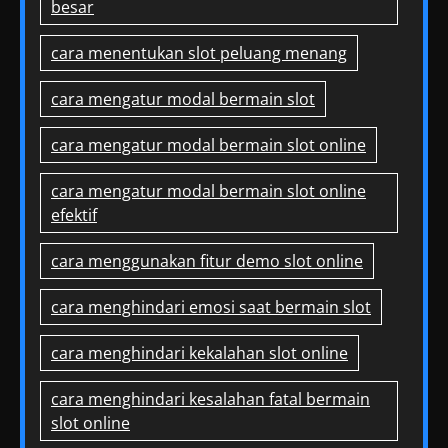
besar
cara menentukan slot peluang menang
cara mengatur modal bermain slot
cara mengatur modal bermain slot online
cara mengatur modal bermain slot online
efektif
cara menggunakan fitur demo slot online
cara menghindari emosi saat bermain slot
cara menghindari kekalahan slot online
cara menghindari kesalahan fatal bermain
slot online