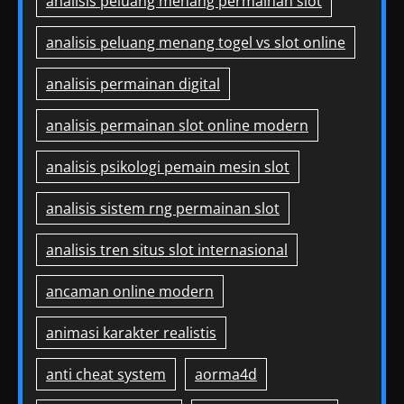
analisis peluang menang permainan slot
analisis peluang menang togel vs slot online
analisis permainan digital
analisis permainan slot online modern
analisis psikologi pemain mesin slot
analisis sistem rng permainan slot
analisis tren situs slot internasional
ancaman online modern
animasi karakter realistis
anti cheat system
aorma4d