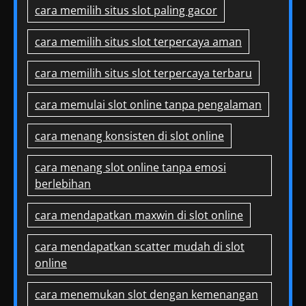
cara memilih situs slot paling gacor
cara memilih situs slot terpercaya aman
cara memilih situs slot terpercaya terbaru
cara memulai slot online tanpa pengalaman
cara menang konsisten di slot online
cara menang slot online tanpa emosi
berlebihan
cara mendapatkan maxwin di slot online
cara mendapatkan scatter mudah di slot
online
cara menemukan slot dengan kemenangan