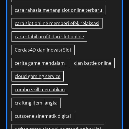
cara rahasia menang slot online terbaru
cara slot online memberi efek relaksasi
cara stabil profit dari slot online
Cerdas4D dan Inovasi Slot
cerita game mendalam
clan battle online
cloud gaming service
combo skill mematikan
crafting item langka
cutscene sinematik digital