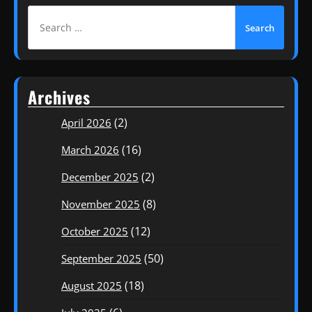
Search
for:
Archives
(2)
April 2026
(16)
March 2026
(2)
December 2025
(8)
November 2025
(12)
October 2025
(50)
September 2025
(18)
August 2025