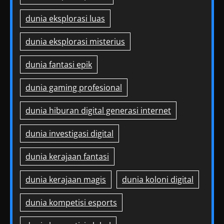
dunia eksplorasi luas
dunia eksplorasi misterius
dunia fantasi epik
dunia gaming profesional
dunia hiburan digital generasi internet
dunia investigasi digital
dunia kerajaan fantasi
dunia kerajaan magis
dunia koloni digital
dunia kompetisi esports