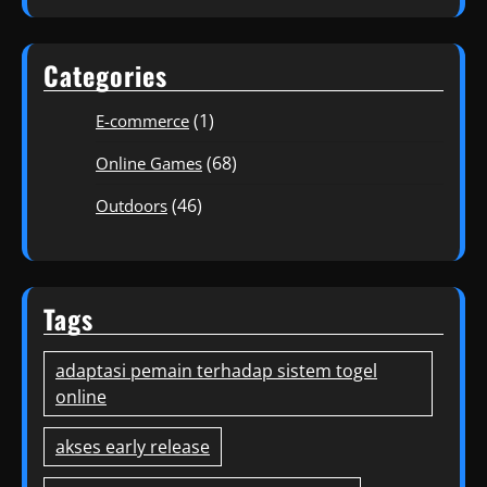
Categories
(1)
E-commerce
(68)
Online Games
(46)
Outdoors
Tags
adaptasi pemain terhadap sistem togel
online
akses early release