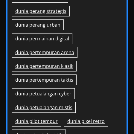
dunia perang strategis
dunia perang urban
dunia permainan digital
dunia pertempuran arena
dunia pertempuran klasik
dunia pertempuran taktis
dunia petualangan cyber
dunia petualangan mistis
dunia pilot tempur
dunia pixel retro