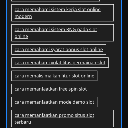
cara memahami sistem kerja slot online
modern
cara memahami sistem RNG pada slot
online
cara memahami syarat bonus slot online
cara memahami volatilitas permainan slot
cara memaksimalkan fitur slot online
cara memanfaatkan free spin slot
cara memanfaatkan mode demo slot
cara memanfaatkan promo situs slot
terbaru