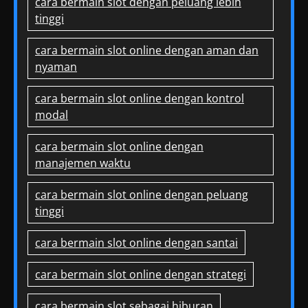
cara bermain slot dengan peluang lebih
tinggi
cara bermain slot online dengan aman dan
nyaman
cara bermain slot online dengan kontrol
modal
cara bermain slot online dengan
manajemen waktu
cara bermain slot online dengan peluang
tinggi
cara bermain slot online dengan santai
cara bermain slot online dengan strategi
cara bermain slot sebagai hiburan