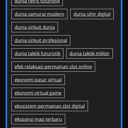
dunia retro futuristik
dunia samurai modern
dunia sihir digital
dunia sirkuit dunia
dunia sirkuit profesional
dunia taktik futuristik
dunia taktik militer
efek relaksasi permainan slot online
ekonomi pasar virtual
ekonomi virtual game
ekosistem permainan slot digital
ekspansi map terbaru