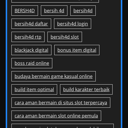
BERSH4D
bersih 4d
bersih4d
bersih4d daftar
bersih4d login
bersih4d rtp
bersih4d slot
blackjack digital
bonus item digital
boss raid online
budaya bermain game kasual online
build item optimal
build karakter terbaik
cara aman bermain di situs slot terpercaya
cara aman bermain slot online pemula