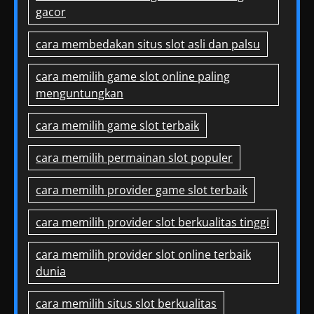
gacor
cara membedakan situs slot asli dan palsu
cara memilih game slot online paling
menguntungkan
cara memilih game slot terbaik
cara memilih permainan slot populer
cara memilih provider game slot terbaik
cara memilih provider slot berkualitas tinggi
cara memilih provider slot online terbaik
dunia
cara memilih situs slot berkualitas