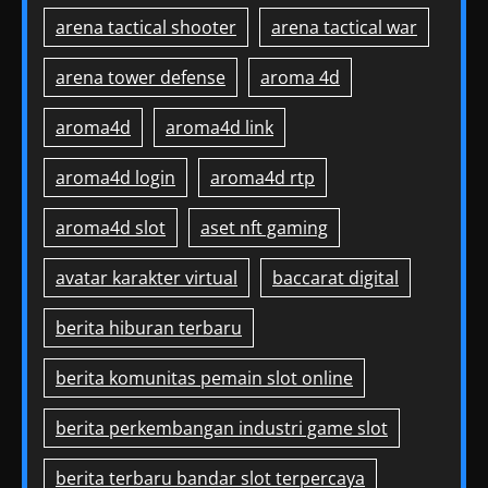
arena tactical shooter
arena tactical war
arena tower defense
aroma 4d
aroma4d
aroma4d link
aroma4d login
aroma4d rtp
aroma4d slot
aset nft gaming
avatar karakter virtual
baccarat digital
berita hiburan terbaru
berita komunitas pemain slot online
berita perkembangan industri game slot
berita terbaru bandar slot terpercaya