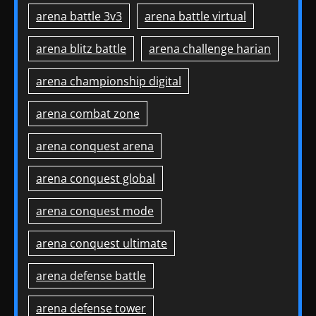
arena battle 3v3
arena battle virtual
arena blitz battle
arena challenge harian
arena championship digital
arena combat zone
arena conquest arena
arena conquest global
arena conquest mode
arena conquest ultimate
arena defense battle
arena defense tower