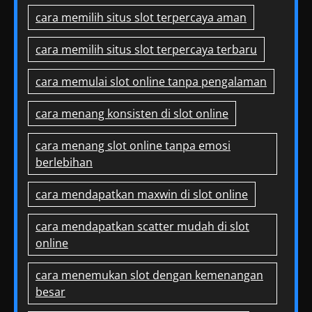
cara memilih situs slot terpercaya aman
cara memilih situs slot terpercaya terbaru
cara memulai slot online tanpa pengalaman
cara menang konsisten di slot online
cara menang slot online tanpa emosi
berlebihan
cara mendapatkan maxwin di slot online
cara mendapatkan scatter mudah di slot
online
cara menemukan slot dengan kemenangan
besar