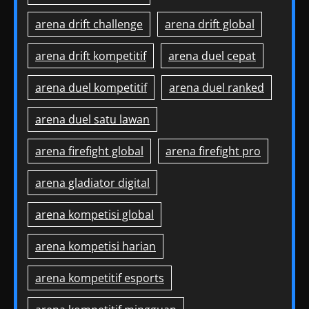
arena drift challenge
arena drift global
arena drift kompetitif
arena duel cepat
arena duel kompetitif
arena duel ranked
arena duel satu lawan
arena firefight global
arena firefight pro
arena gladiator digital
arena kompetisi global
arena kompetisi harian
arena kompetitif esports