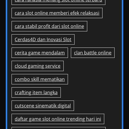
cara slot online memberi efek relaksasi
cara stabil profit dari slot online
Cerdas4D dan Inovasi Slot
cerita game mendalam
clan battle online
cloud gaming service
combo skill mematikan
crafting item langka
cutscene sinematik digital
daftar game slot online trending hari ini