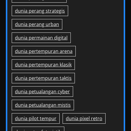
dunia perang strategis
dunia perang urban
dunia permainan digital
dunia pertempuran arena
dunia pertempuran klasik
dunia pertempuran taktis
dunia petualangan cyber
dunia petualangan mistis
dunia pilot tempur
dunia pixel retro