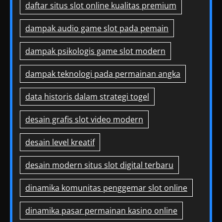
daftar situs slot online kualitas premium
dampak audio game slot pada pemain
dampak psikologis game slot modern
dampak teknologi pada permainan angka
data historis dalam strategi togel
desain grafis slot video modern
desain level kreatif
desain modern situs slot digital terbaru
dinamika komunitas penggemar slot online
dinamika pasar permainan kasino online