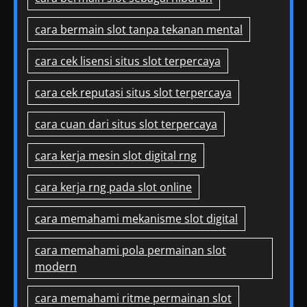
cara bermain slot tanpa tekanan mental
cara cek lisensi situs slot terpercaya
cara cek reputasi situs slot terpercaya
cara cuan dari situs slot terpercaya
cara kerja mesin slot digital rng
cara kerja rng pada slot online
cara memahami mekanisme slot digital
cara memahami pola permainan slot
modern
cara memahami ritme permainan slot