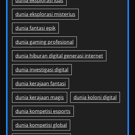
dunia eksplorasi luas
dunia eksplorasi misterius
dunia fantasi epik
dunia gaming profesional
dunia hiburan digital generasi internet
dunia investigasi digital
dunia kerajaan fantasi
dunia kerajaan magis
dunia koloni digital
dunia kompetisi esports
dunia kompetisi global