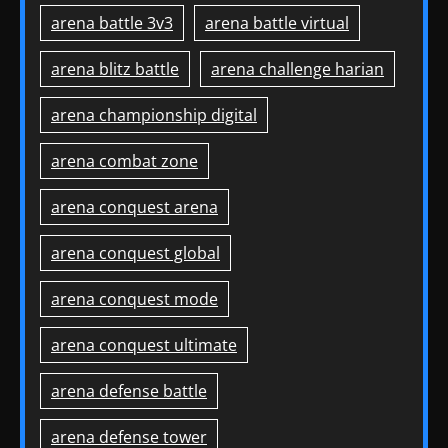
arena battle 3v3
arena battle virtual
arena blitz battle
arena challenge harian
arena championship digital
arena combat zone
arena conquest arena
arena conquest global
arena conquest mode
arena conquest ultimate
arena defense battle
arena defense tower