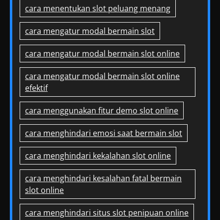
cara menentukan slot peluang menang
cara mengatur modal bermain slot
cara mengatur modal bermain slot online
cara mengatur modal bermain slot online
efektif
cara menggunakan fitur demo slot online
cara menghindari emosi saat bermain slot
cara menghindari kekalahan slot online
cara menghindari kesalahan fatal bermain
slot online
cara menghindari situs slot penipuan online