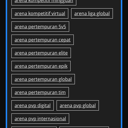
arena kompetitif mingguan
arena kompetitif virtual
arena liga global
arena pertempuran 5v5
arena pertempuran cepat
arena pertempuran elite
arena pertempuran epik
arena pertempuran global
arena pertempuran tim
arena pvp digital
arena pvp global
arena pvp internasional