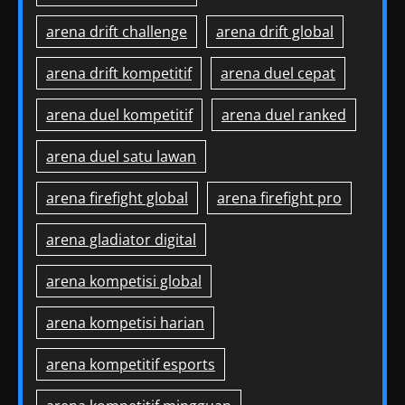
arena drift challenge
arena drift global
arena drift kompetitif
arena duel cepat
arena duel kompetitif
arena duel ranked
arena duel satu lawan
arena firefight global
arena firefight pro
arena gladiator digital
arena kompetisi global
arena kompetisi harian
arena kompetitif esports