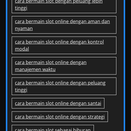
cara bermain slot dengan peluang lebih
tinggi
cara bermain slot online dengan aman dan
nyaman
cara bermain slot online dengan kontrol
modal
cara bermain slot online dengan
manajemen waktu
cara bermain slot online dengan peluang
tinggi
cara bermain slot online dengan santai
cara bermain slot online dengan strategi
cara bermain slot sebagai hiburan