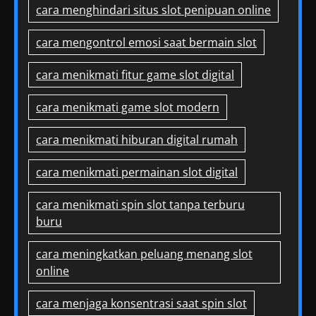
cara menghindari situs slot penipuan online
cara mengontrol emosi saat bermain slot
cara menikmati fitur game slot digital
cara menikmati game slot modern
cara menikmati hiburan digital rumah
cara menikmati permainan slot digital
cara menikmati spin slot tanpa terburu
buru
cara meningkatkan peluang menang slot
online
cara menjaga konsentrasi saat spin slot