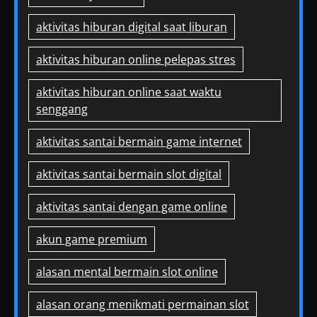
aktivitas hiburan digital saat liburan
aktivitas hiburan online pelepas stres
aktivitas hiburan online saat waktu
senggang
aktivitas santai bermain game internet
aktivitas santai bermain slot digital
aktivitas santai dengan game online
akun game premium
alasan mental bermain slot online
alasan orang menikmati permainan slot