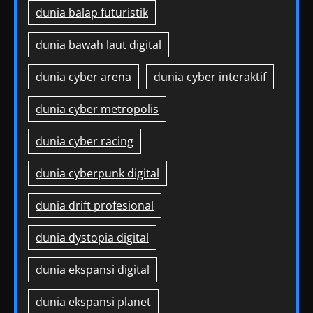
dunia balap futuristik
dunia bawah laut digital
dunia cyber arena
dunia cyber interaktif
dunia cyber metropolis
dunia cyber racing
dunia cyberpunk digital
dunia drift profesional
dunia dystopia digital
dunia ekspansi digital
dunia ekspansi planet