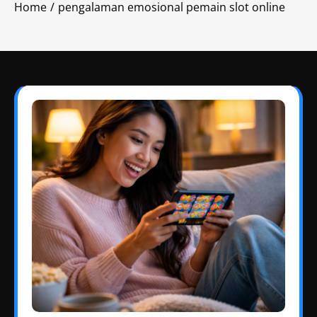
Home
pengalaman emosional pemain slot online