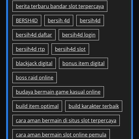
berita terbaru bandar slot terpercaya
BERSH4D
bersih 4d
bersih4d
bersih4d daftar
bersih4d login
bersih4d rtp
bersih4d slot
blackjack digital
bonus item digital
boss raid online
budaya bermain game kasual online
build item optimal
build karakter terbaik
cara aman bermain di situs slot terpercaya
cara aman bermain slot online pemula