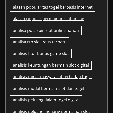
alasan popularitas togel berbasis internet
alasan populer permainan slot online
analisa pola spin slot online harian
analisa rtp slot zeus terbaru
analisis fitur bonus game slot
analisis keuntungan bermain slot digital
analisis minat masyarakat terhadap togel
analisis modal bermain slot dan togel
analisis peluang dalam togel digital
analisis peluang menang permainan slot