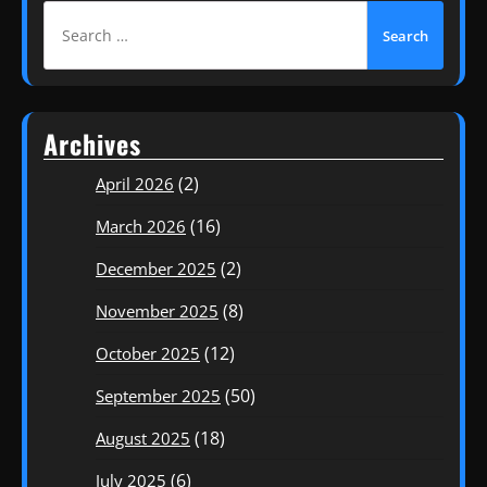
Search
for:
Archives
(2)
April 2026
(16)
March 2026
(2)
December 2025
(8)
November 2025
(12)
October 2025
(50)
September 2025
(18)
August 2025
(6)
July 2025