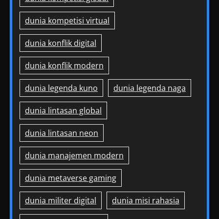
dunia kompetisi virtual
dunia konflik digital
dunia konflik modern
dunia legenda kuno
dunia legenda naga
dunia lintasan global
dunia lintasan neon
dunia manajemen modern
dunia metaverse gaming
dunia militer digital
dunia misi rahasia