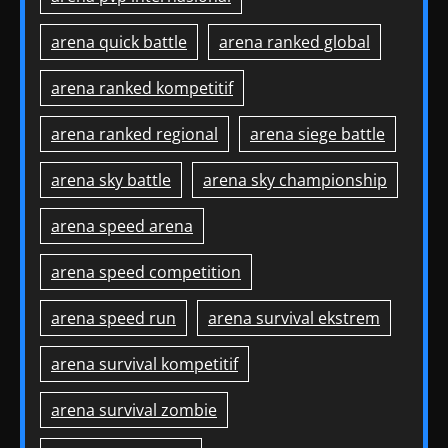
arena quick battle
arena ranked global
arena ranked kompetitif
arena ranked regional
arena siege battle
arena sky battle
arena sky championship
arena speed arena
arena speed competition
arena speed run
arena survival ekstrem
arena survival kompetitif
arena survival zombie