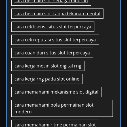
cara bermain slot sebagai hiburan
cara bermain slot tanpa tekanan mental
cara cek lisensi situs slot terpercaya
cara cek reputasi situs slot terpercaya
cara cuan dari situs slot terpercaya
cara kerja mesin slot digital rng
cara kerja rng pada slot online
cara memahami mekanisme slot digital
cara memahami pola permainan slot
modern
cara memahami ritme permainan slot