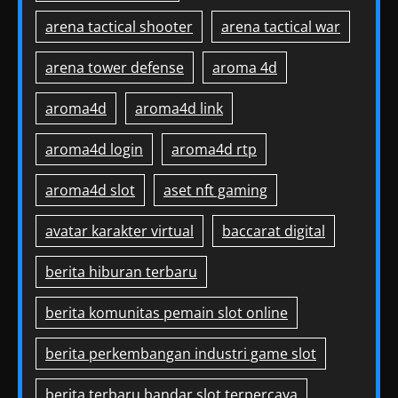
arena tactical shooter
arena tactical war
arena tower defense
aroma 4d
aroma4d
aroma4d link
aroma4d login
aroma4d rtp
aroma4d slot
aset nft gaming
avatar karakter virtual
baccarat digital
berita hiburan terbaru
berita komunitas pemain slot online
berita perkembangan industri game slot
berita terbaru bandar slot terpercaya