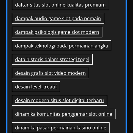
daftar situs slot online kualitas premium
dampak audio game slot pada pemain
dampak psikologis game slot modern
dampak teknologi pada permainan angka
data historis dalam strategi togel
desain grafis slot video modern
desain level kreatif
desain modern situs slot digital terbaru
dinamika komunitas penggemar slot online
dinamika pasar permainan kasino online