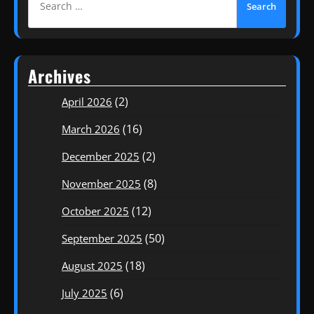
for:
Archives
(2)
April 2026
(16)
March 2026
(2)
December 2025
(8)
November 2025
(12)
October 2025
(50)
September 2025
(18)
August 2025
(6)
July 2025