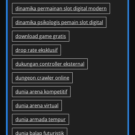
dinamika permainan slot digital modern
dinamika psikologis pemain slot digital
download game gratis
drop rate eksklusif
dukungan controller eksternal
dungeon crawler online
dunia arena kompetitif
dunia arena virtual
dunia armada tempur
dunia balap futuristik