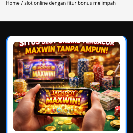
Home
slot online dengan fitur bonus melimpah