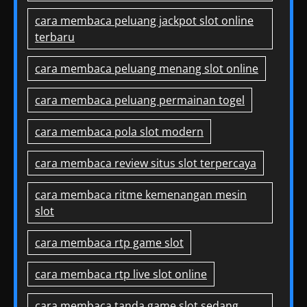
cara membaca peluang jackpot slot online
terbaru
cara membaca peluang menang slot online
cara membaca peluang permainan togel
cara membaca pola slot modern
cara membaca review situs slot terpercaya
cara membaca ritme kemenangan mesin
slot
cara membaca rtp game slot
cara membaca rtp live slot online
cara membaca tanda game slot sedang