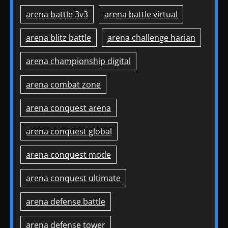
arena battle 3v3
arena battle virtual
arena blitz battle
arena challenge harian
arena championship digital
arena combat zone
arena conquest arena
arena conquest global
arena conquest mode
arena conquest ultimate
arena defense battle
arena defense tower