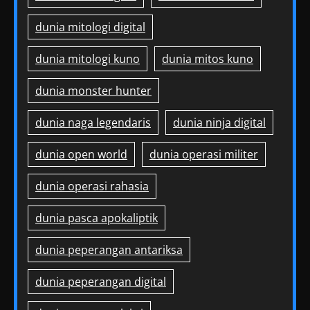
dunia mitologi digital
dunia mitologi kuno
dunia mitos kuno
dunia monster hunter
dunia naga legendaris
dunia ninja digital
dunia open world
dunia operasi militer
dunia operasi rahasia
dunia pasca apokaliptik
dunia peperangan antariksa
dunia peperangan digital