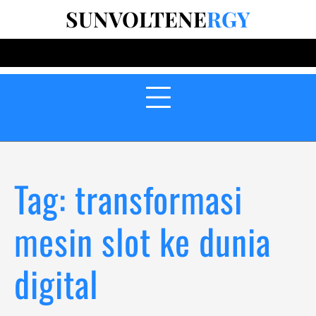
Skip
SUNVOLTENE
RGY
to
content
Tag:
transformasi
mesin slot ke dunia
digital