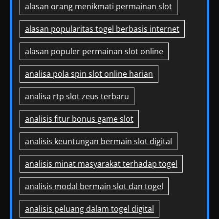
alasan orang menikmati permainan slot
alasan popularitas togel berbasis internet
alasan populer permainan slot online
analisa pola spin slot online harian
analisa rtp slot zeus terbaru
analisis fitur bonus game slot
analisis keuntungan bermain slot digital
analisis minat masyarakat terhadap togel
analisis modal bermain slot dan togel
analisis peluang dalam togel digital