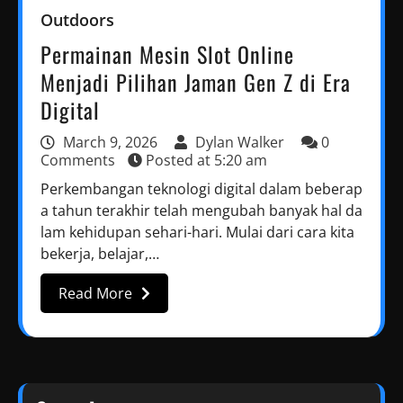
Outdoors
Permainan Mesin Slot Online
Menjadi Pilihan Jaman Gen Z di Era
Digital
March 9, 2026
Dylan Walker
0
Comments
Posted at
5:20 am
Perkembangan teknologi digital dalam beberap
a tahun terakhir telah mengubah banyak hal da
lam kehidupan sehari-hari. Mulai dari cara kita
bekerja, belajar,…
Read More