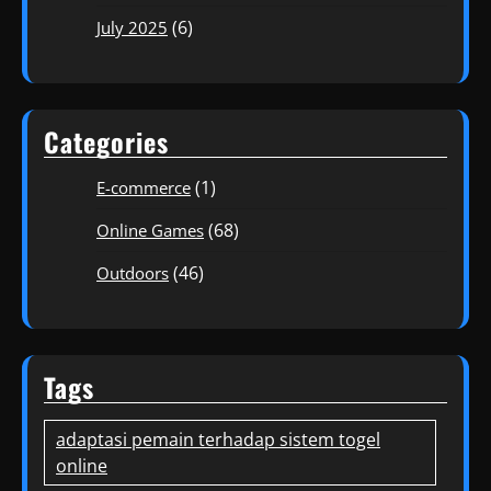
(6)
July 2025
Categories
(1)
E-commerce
(68)
Online Games
(46)
Outdoors
Tags
adaptasi pemain terhadap sistem togel
online