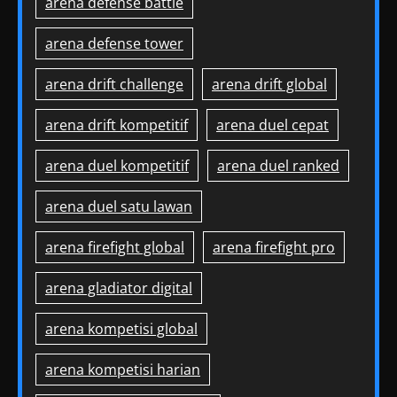
arena defense battle
arena defense tower
arena drift challenge
arena drift global
arena drift kompetitif
arena duel cepat
arena duel kompetitif
arena duel ranked
arena duel satu lawan
arena firefight global
arena firefight pro
arena gladiator digital
arena kompetisi global
arena kompetisi harian