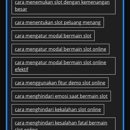
cara menemukan slot dengan kemenangan
besar
cara menentukan slot peluang menang
cara mengatur modal bermain slot
cara mengatur modal bermain slot online
cara mengatur modal bermain slot online
efektif
cara menggunakan fitur demo slot online
cara menghindari emosi saat bermain slot
cara menghindari kekalahan slot online
cara menghindari kesalahan fatal bermain
slot online