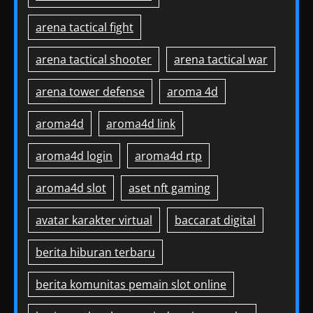
arena tactical fight
arena tactical shooter
arena tactical war
arena tower defense
aroma 4d
aroma4d
aroma4d link
aroma4d login
aroma4d rtp
aroma4d slot
aset nft gaming
avatar karakter virtual
baccarat digital
berita hiburan terbaru
berita komunitas pemain slot online