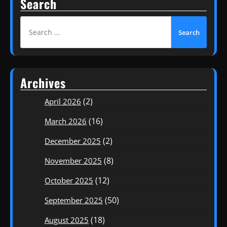
Search
Search
for:
Archives
(2)
April 2026
(16)
March 2026
(2)
December 2025
(8)
November 2025
(12)
October 2025
(50)
September 2025
(18)
August 2025