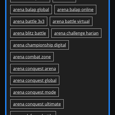
arena balap global
arena balap online
arena battle 3v3
arena battle virtual
arena blitz battle
arena challenge harian
arena championship digital
arena combat zone
arena conquest arena
arena conquest global
arena conquest mode
arena conquest ultimate