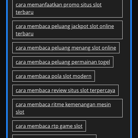
cara memanfaatkan promo situs slot
terbaru
cara membaca peluang jackpot slot online
terbaru
cara membaca peluang menang slot online
cara membaca peluang permainan togel
cara membaca pola slot modern
cara membaca review situs slot terpercaya
cara membaca ritme kemenangan mesin
slot
cara membaca rtp game slot