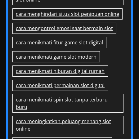
cara menghindari situs slot penipuan online
cara mengontrol emosi saat bermain slot
cara menikmati fitur game slot digital
cara menikmati game slot modern
cara menikmati hiburan digital rumah
cara menikmati permainan slot digital
cara menikmati spin slot tanpa terburu
buru
cara meningkatkan peluang menang slot
online