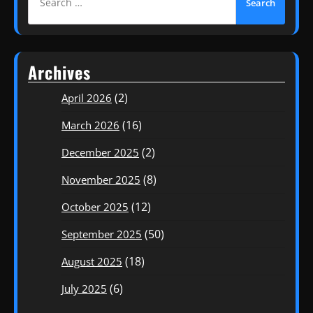
for:
Archives
(2)
April 2026
(16)
March 2026
(2)
December 2025
(8)
November 2025
(12)
October 2025
(50)
September 2025
(18)
August 2025
(6)
July 2025