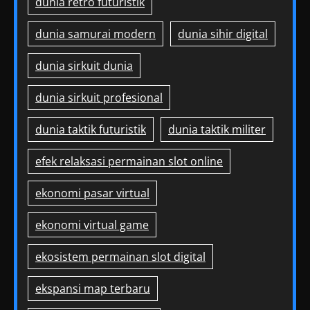
dunia retro futuristik
dunia samurai modern
dunia sihir digital
dunia sirkuit dunia
dunia sirkuit profesional
dunia taktik futuristik
dunia taktik militer
efek relaksasi permainan slot online
ekonomi pasar virtual
ekonomi virtual game
ekosistem permainan slot digital
ekspansi map terbaru