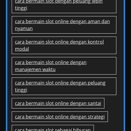
cara bermain slot dengan peluang lebih
tinggi
cara bermain slot online dengan aman dan
nyaman
cara bermain slot online dengan kontrol
modal
cara bermain slot online dengan
manajemen waktu
cara bermain slot online dengan peluang
tinggi
cara bermain slot online dengan santai
cara bermain slot online dengan strategi
cara bermain slot sebagai hiburan