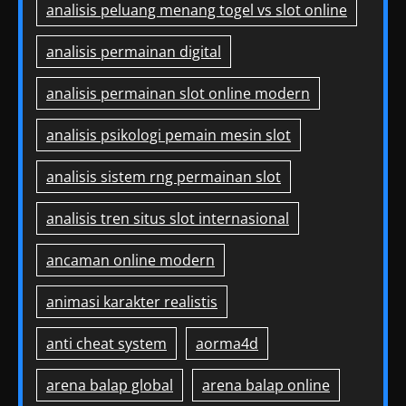
analisis peluang menang togel vs slot online
analisis permainan digital
analisis permainan slot online modern
analisis psikologi pemain mesin slot
analisis sistem rng permainan slot
analisis tren situs slot internasional
ancaman online modern
animasi karakter realistis
anti cheat system
aorma4d
arena balap global
arena balap online