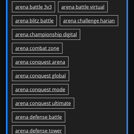
arena battle 3v3
arena battle virtual
arena blitz battle
arena challenge harian
arena championship digital
arena combat zone
arena conquest arena
arena conquest global
arena conquest mode
arena conquest ultimate
arena defense battle
arena defense tower