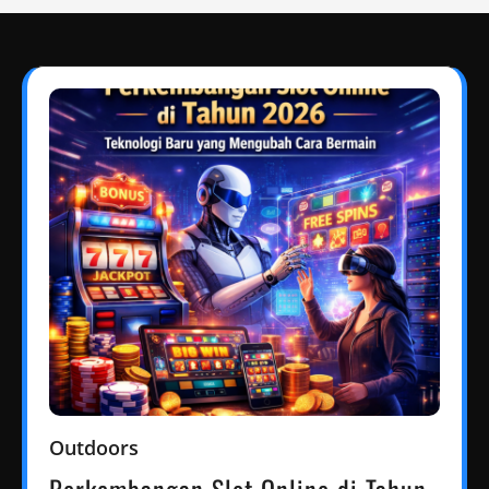
Outdoors