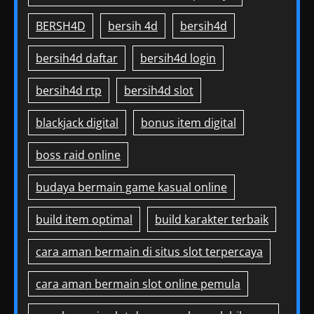
BERSH4D
bersih 4d
bersih4d
bersih4d daftar
bersih4d login
bersih4d rtp
bersih4d slot
blackjack digital
bonus item digital
boss raid online
budaya bermain game kasual online
build item optimal
build karakter terbaik
cara aman bermain di situs slot terpercaya
cara aman bermain slot online pemula