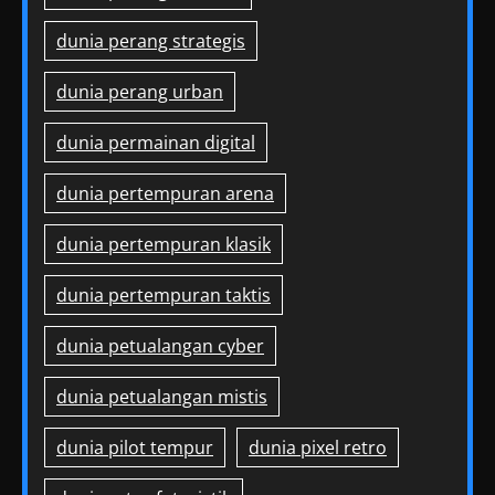
dunia perang strategis
dunia perang urban
dunia permainan digital
dunia pertempuran arena
dunia pertempuran klasik
dunia pertempuran taktis
dunia petualangan cyber
dunia petualangan mistis
dunia pilot tempur
dunia pixel retro