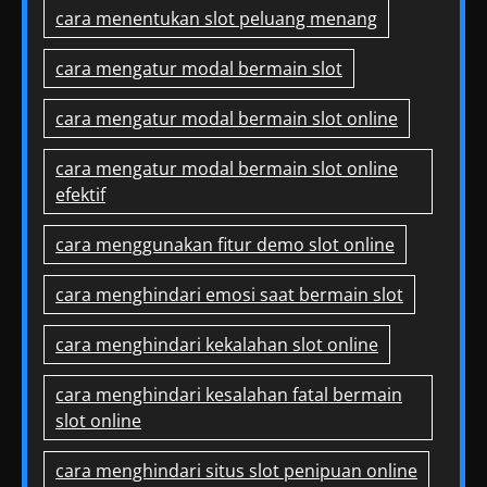
cara menentukan slot peluang menang
cara mengatur modal bermain slot
cara mengatur modal bermain slot online
cara mengatur modal bermain slot online
efektif
cara menggunakan fitur demo slot online
cara menghindari emosi saat bermain slot
cara menghindari kekalahan slot online
cara menghindari kesalahan fatal bermain
slot online
cara menghindari situs slot penipuan online