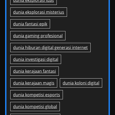
dunia eksplorasi luas
dunia eksplorasi misterius
dunia fantasi epik
dunia gaming profesional
dunia hiburan digital generasi internet
dunia investigasi digital
dunia kerajaan fantasi
dunia kerajaan magis
dunia koloni digital
dunia kompetisi esports
dunia kompetisi global