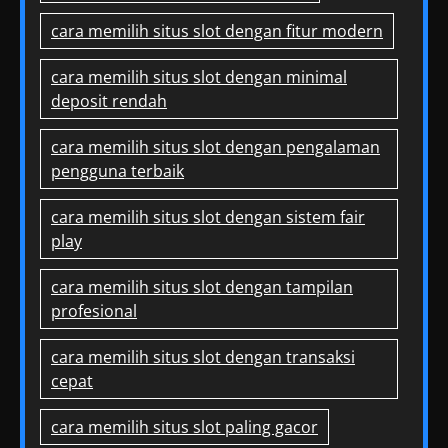
cara memilih situs slot dengan fitur modern
cara memilih situs slot dengan minimal
deposit rendah
cara memilih situs slot dengan pengalaman
pengguna terbaik
cara memilih situs slot dengan sistem fair
play
cara memilih situs slot dengan tampilan
profesional
cara memilih situs slot dengan transaksi
cepat
cara memilih situs slot paling gacor