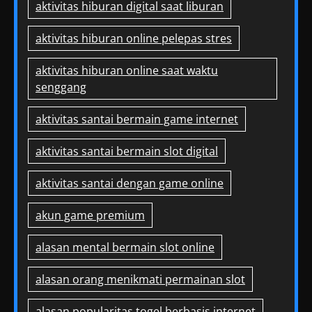
aktivitas hiburan digital saat liburan
aktivitas hiburan online pelepas stres
aktivitas hiburan online saat waktu
senggang
aktivitas santai bermain game internet
aktivitas santai bermain slot digital
aktivitas santai dengan game online
akun game premium
alasan mental bermain slot online
alasan orang menikmati permainan slot
alasan popularitas togel berbasis internet