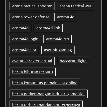
arena tactical shooter
arena tactical war
arena tower defense
aroma 4d
aroma4d
aroma4d link
aroma4d login
aroma4d rtp
aroma4d slot
aset nft gaming
avatar karakter virtual
baccarat digital
berita hiburan terbaru
berita komunitas pemain slot online
berita perkembangan industri game slot
berita terbaru bandar slot terpercaya