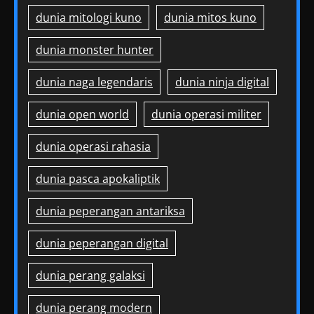
dunia mitologi kuno
dunia mitos kuno
dunia monster hunter
dunia naga legendaris
dunia ninja digital
dunia open world
dunia operasi militer
dunia operasi rahasia
dunia pasca apokaliptik
dunia peperangan antariksa
dunia peperangan digital
dunia perang galaksi
dunia perang modern