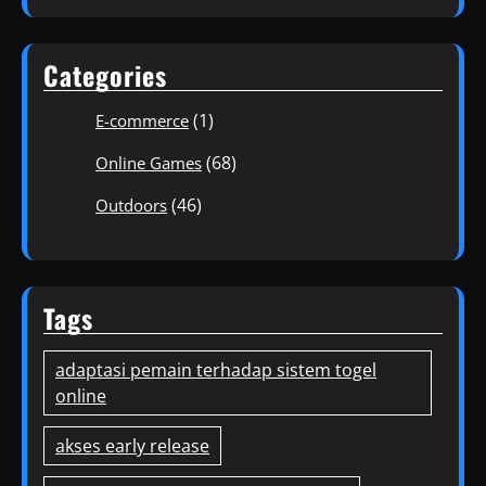
Categories
(1)
E-commerce
(68)
Online Games
(46)
Outdoors
Tags
adaptasi pemain terhadap sistem togel
online
akses early release