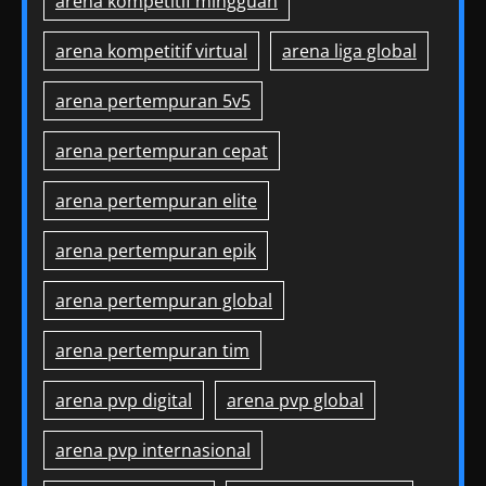
arena kompetitif mingguan
arena kompetitif virtual
arena liga global
arena pertempuran 5v5
arena pertempuran cepat
arena pertempuran elite
arena pertempuran epik
arena pertempuran global
arena pertempuran tim
arena pvp digital
arena pvp global
arena pvp internasional