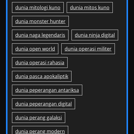
dunia mitologi kuno
dunia mitos kuno
dunia monster hunter
dunia naga legendaris
dunia ninja digital
dunia open world
dunia operasi militer
dunia operasi rahasia
dunia pasca apokaliptik
dunia peperangan antariksa
dunia peperangan digital
dunia perang galaksi
dunia perang modern