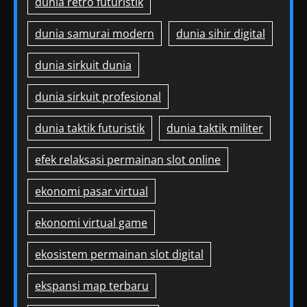
dunia retro futuristik
dunia samurai modern
dunia sihir digital
dunia sirkuit dunia
dunia sirkuit profesional
dunia taktik futuristik
dunia taktik militer
efek relaksasi permainan slot online
ekonomi pasar virtual
ekonomi virtual game
ekosistem permainan slot digital
ekspansi map terbaru