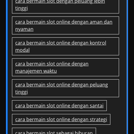
cara bermain slot dengan peluang lebih
tinggi
cara bermain slot online dengan aman dan
nyaman
cara bermain slot online dengan kontrol
modal
cara bermain slot online dengan
manajemen waktu
cara bermain slot online dengan peluang
tinggi
cara bermain slot online dengan santai
cara bermain slot online dengan strategi
cara bermain slot sebagai hiburan