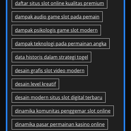
daftar situs slot online kualitas premium
dampak audio game slot pada pemain
dampak psikologis game slot modern
dampak teknologi pada permainan angka
data historis dalam strategi togel
desain grafis slot video modern
desain level kreatif
desain modern situs slot digital terbaru
dinamika komunitas penggemar slot online
dinamika pasar permainan kasino online