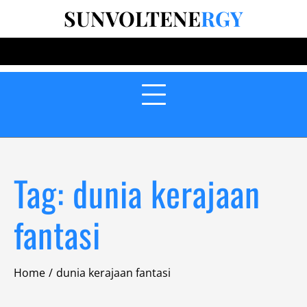
Skip
SUNVOLTENE
RGY
to
content
Tag:
dunia kerajaan
fantasi
Home
dunia kerajaan fantasi