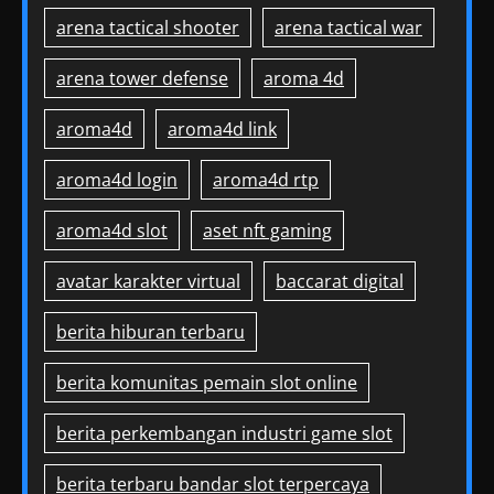
arena tactical shooter
arena tactical war
arena tower defense
aroma 4d
aroma4d
aroma4d link
aroma4d login
aroma4d rtp
aroma4d slot
aset nft gaming
avatar karakter virtual
baccarat digital
berita hiburan terbaru
berita komunitas pemain slot online
berita perkembangan industri game slot
berita terbaru bandar slot terpercaya