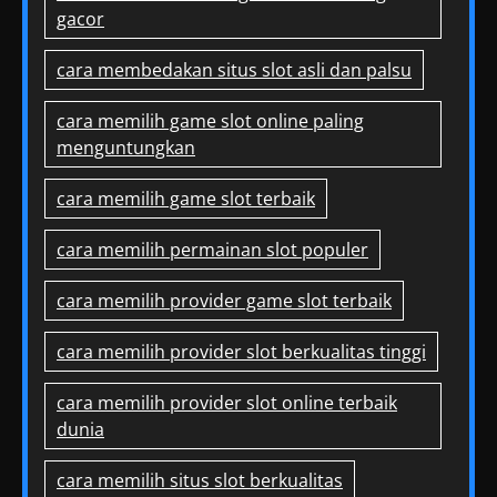
gacor
cara membedakan situs slot asli dan palsu
cara memilih game slot online paling
menguntungkan
cara memilih game slot terbaik
cara memilih permainan slot populer
cara memilih provider game slot terbaik
cara memilih provider slot berkualitas tinggi
cara memilih provider slot online terbaik
dunia
cara memilih situs slot berkualitas