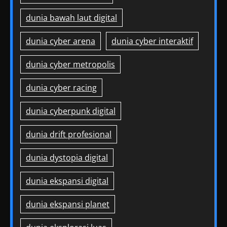
dunia bawah laut digital
dunia cyber arena
dunia cyber interaktif
dunia cyber metropolis
dunia cyber racing
dunia cyberpunk digital
dunia drift profesional
dunia dystopia digital
dunia ekspansi digital
dunia ekspansi planet