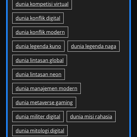
dunia kompetisi virtual
dunia konflik digital
dunia konflik modern
dunia legenda kuno
dunia legenda naga
dunia lintasan global
dunia lintasan neon
dunia manajemen modern
dunia metaverse gaming
dunia militer digital
dunia misi rahasia
dunia mitologi digital