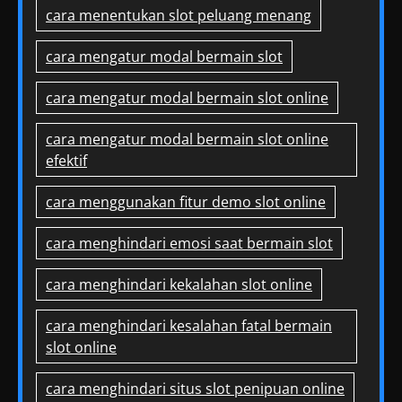
cara menentukan slot peluang menang
cara mengatur modal bermain slot
cara mengatur modal bermain slot online
cara mengatur modal bermain slot online
efektif
cara menggunakan fitur demo slot online
cara menghindari emosi saat bermain slot
cara menghindari kekalahan slot online
cara menghindari kesalahan fatal bermain
slot online
cara menghindari situs slot penipuan online