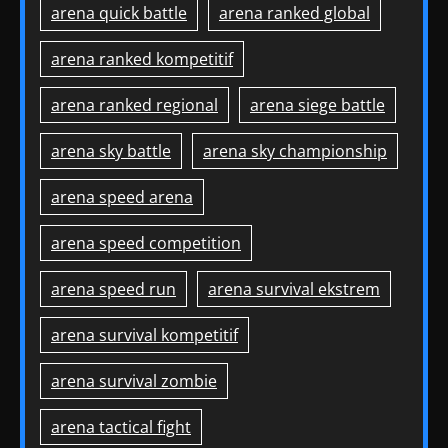
arena quick battle
arena ranked global
arena ranked kompetitif
arena ranked regional
arena siege battle
arena sky battle
arena sky championship
arena speed arena
arena speed competition
arena speed run
arena survival ekstrem
arena survival kompetitif
arena survival zombie
arena tactical fight