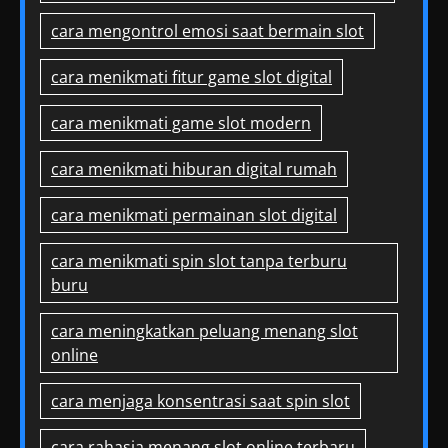
cara mengontrol emosi saat bermain slot
cara menikmati fitur game slot digital
cara menikmati game slot modern
cara menikmati hiburan digital rumah
cara menikmati permainan slot digital
cara menikmati spin slot tanpa terburu
buru
cara meningkatkan peluang menang slot
online
cara menjaga konsentrasi saat spin slot
cara rahasia menang slot online terbaru