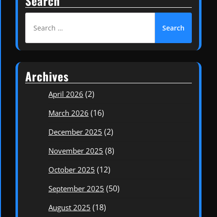
Search
Search
for:
Archives
(2)
April 2026
(16)
March 2026
(2)
December 2025
(8)
November 2025
(12)
October 2025
(50)
September 2025
(18)
August 2025