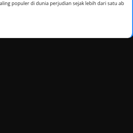
ing populer di dunia perjudian sejak lebih dari satu ab