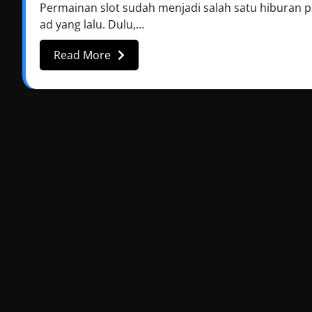
Permainan slot sudah menjadi salah satu hiburan pal
ad yang lalu. Dulu,…
Read More