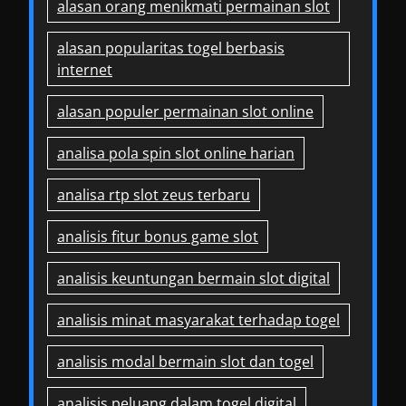
alasan orang menikmati permainan slot
alasan popularitas togel berbasis
internet
alasan populer permainan slot online
analisa pola spin slot online harian
analisa rtp slot zeus terbaru
analisis fitur bonus game slot
analisis keuntungan bermain slot digital
analisis minat masyarakat terhadap togel
analisis modal bermain slot dan togel
analisis peluang dalam togel digital