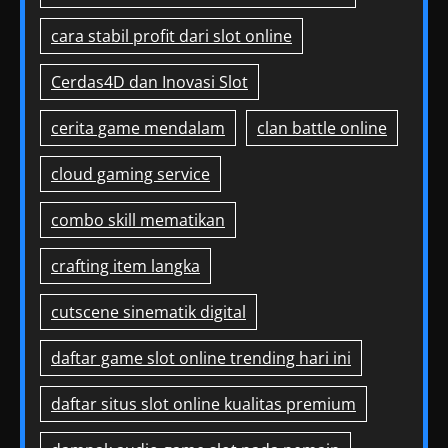
cara stabil profit dari slot online
Cerdas4D dan Inovasi Slot
cerita game mendalam
clan battle online
cloud gaming service
combo skill mematikan
crafting item langka
cutscene sinematik digital
daftar game slot online trending hari ini
daftar situs slot online kualitas premium