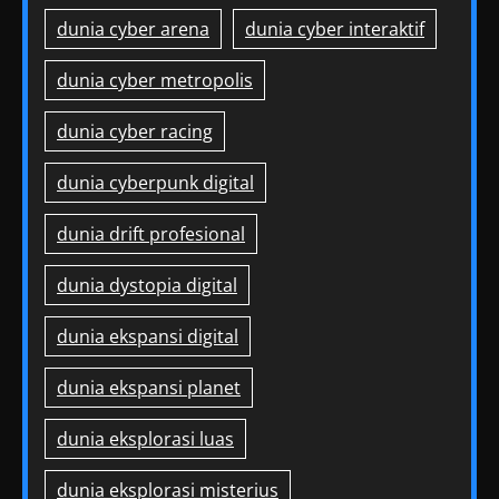
dunia cyber arena
dunia cyber interaktif
dunia cyber metropolis
dunia cyber racing
dunia cyberpunk digital
dunia drift profesional
dunia dystopia digital
dunia ekspansi digital
dunia ekspansi planet
dunia eksplorasi luas
dunia eksplorasi misterius