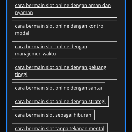
cara bermain slot online dengan aman dan
nyaman
cara bermain slot online dengan kontrol
modal
cara bermain slot online dengan
manajemen waktu
cara bermain slot online dengan peluang
tinggi
cara bermain slot online dengan santai
cara bermain slot online dengan strategi
cara bermain slot sebagai hiburan
cara bermain slot tanpa tekanan mental