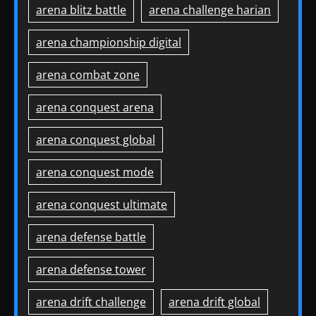
arena blitz battle
arena challenge harian
arena championship digital
arena combat zone
arena conquest arena
arena conquest global
arena conquest mode
arena conquest ultimate
arena defense battle
arena defense tower
arena drift challenge
arena drift global