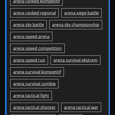
arena ranked kompetitif
arena ranked regional
arena siege battle
arena sky battle
arena sky championship
arena speed arena
arena speed competition
arena speed run
arena survival ekstrem
arena survival kompetitif
arena survival zombie
arena tactical fight
arena tactical shooter
arena tactical war