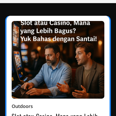
Outdoors