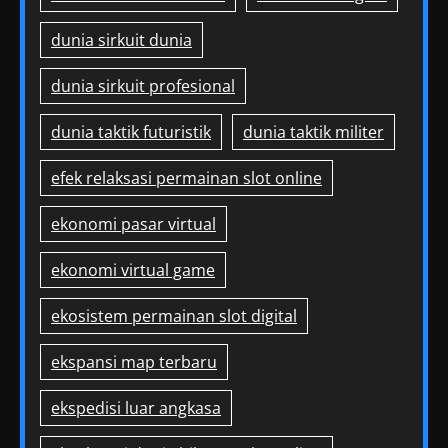
dunia sirkuit dunia
dunia sirkuit profesional
dunia taktik futuristik
dunia taktik militer
efek relaksasi permainan slot online
ekonomi pasar virtual
ekonomi virtual game
ekosistem permainan slot digital
ekspansi map terbaru
ekspedisi luar angkasa