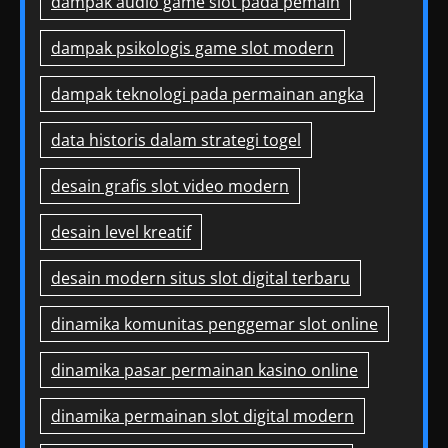
dampak audio game slot pada pemain
dampak psikologis game slot modern
dampak teknologi pada permainan angka
data historis dalam strategi togel
desain grafis slot video modern
desain level kreatif
desain modern situs slot digital terbaru
dinamika komunitas penggemar slot online
dinamika pasar permainan kasino online
dinamika permainan slot digital modern