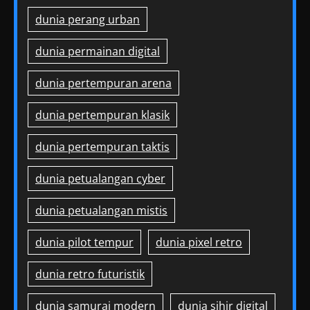
dunia perang urban
dunia permainan digital
dunia pertempuran arena
dunia pertempuran klasik
dunia pertempuran taktis
dunia petualangan cyber
dunia petualangan mistis
dunia pilot tempur
dunia pixel retro
dunia retro futuristik
dunia samurai modern
dunia sihir digital