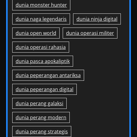
dunia monster hunter
dunia naga legendaris
dunia ninja digital
dunia open world
dunia operasi militer
dunia operasi rahasia
dunia pasca apokaliptik
dunia peperangan antariksa
dunia peperangan digital
dunia perang galaksi
dunia perang modern
dunia perang strategis