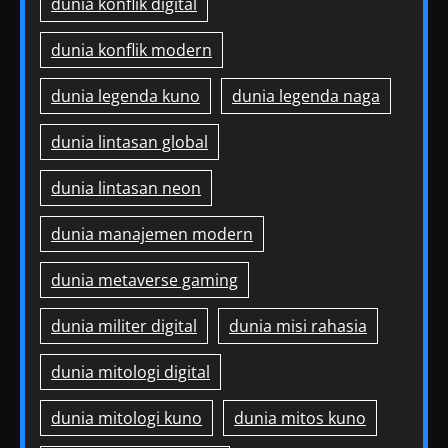
dunia konflik digital
dunia konflik modern
dunia legenda kuno
dunia legenda naga
dunia lintasan global
dunia lintasan neon
dunia manajemen modern
dunia metaverse gaming
dunia militer digital
dunia misi rahasia
dunia mitologi digital
dunia mitologi kuno
dunia mitos kuno