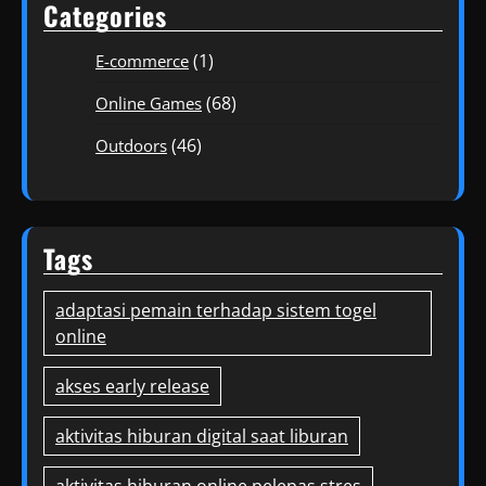
Categories
(1)
E-commerce
(68)
Online Games
(46)
Outdoors
Tags
adaptasi pemain terhadap sistem togel
online
akses early release
aktivitas hiburan digital saat liburan