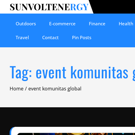
Skip
SUNVOLTENE
RGY
to
content
Outdoors
E-commerce
Finance
Health
Travel
Contact
Pin Posts
Tag:
event komunitas 
Home
event komunitas global