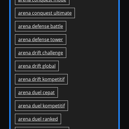
arena conquest ultimate
arena defense battle
arena defense tower
arena drift challenge
arena drift global
arena drift kompetitif
arena duel cepat
arena duel kompetitif
arena duel ranked