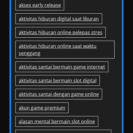
akses early release
aktivitas hiburan digital saat liburan
aktivitas hiburan online pelepas stres
aktivitas hiburan online saat waktu
senggang
aktivitas santai bermain game internet
aktivitas santai bermain slot digital
aktivitas santai dengan game online
akun game premium
alasan mental bermain slot online