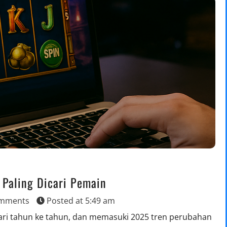
 Paling Dicari Pemain
mments
Posted at
5:49 am
dari tahun ke tahun, dan memasuki 2025 tren perubahan