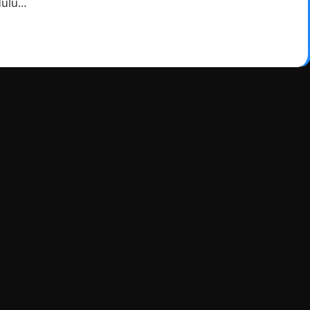
 dulu…