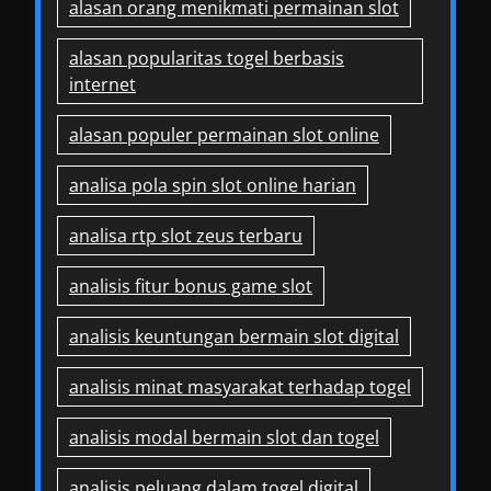
alasan orang menikmati permainan slot
alasan popularitas togel berbasis
internet
alasan populer permainan slot online
analisa pola spin slot online harian
analisa rtp slot zeus terbaru
analisis fitur bonus game slot
analisis keuntungan bermain slot digital
analisis minat masyarakat terhadap togel
analisis modal bermain slot dan togel
analisis peluang dalam togel digital