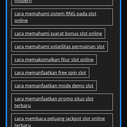
modern
cara memahami sistem RNG pada slot
online
cara memahami syarat bonus slot online
cara memahami volatilitas permainan slot
cara memaksimalkan fitur slot online
cara memanfaatkan free spin slot
cara memanfaatkan mode demo slot
cara memanfaatkan promo situs slot
terbaru
cara membaca peluang jackpot slot online
terbaru