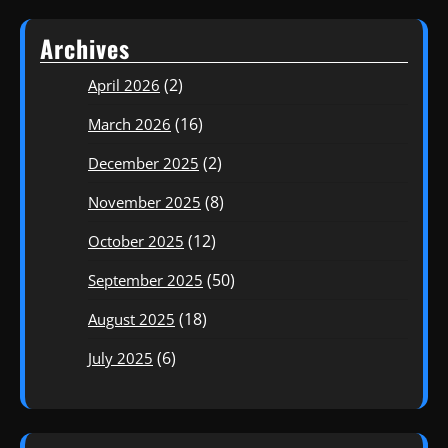
Archives
(2)
April 2026
(16)
March 2026
(2)
December 2025
(8)
November 2025
(12)
October 2025
(50)
September 2025
(18)
August 2025
(6)
July 2025