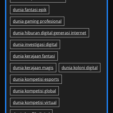
dunia fantasi epik
dunia gaming profesional
dunia hiburan digital generasi internet
dunia investigasi digital
dunia kerajaan fantasi
dunia kerajaan magis
dunia koloni digital
dunia kompetisi esports
dunia kompetisi global
dunia kompetisi virtual