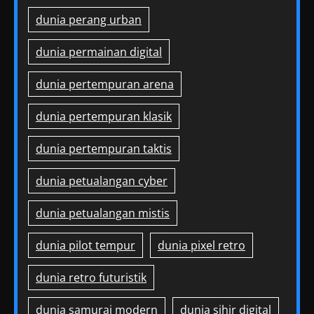
dunia perang urban
dunia permainan digital
dunia pertempuran arena
dunia pertempuran klasik
dunia pertempuran taktis
dunia petualangan cyber
dunia petualangan mistis
dunia pilot tempur
dunia pixel retro
dunia retro futuristik
dunia samurai modern
dunia sihir digital