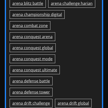
arena blitz battle
arena challenge harian
arena championship digital
arena combat zone
arena conquest arena
arena conquest global
arena conquest mode
arena conquest ultimate
arena defense battle
arena defense tower
arena drift challenge
arena drift global