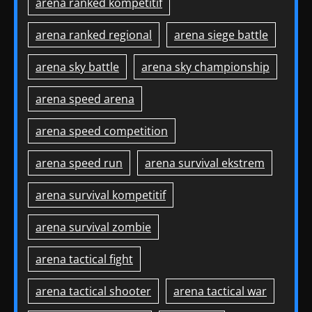
arena ranked kompetitif
arena ranked regional
arena siege battle
arena sky battle
arena sky championship
arena speed arena
arena speed competition
arena speed run
arena survival ekstrem
arena survival kompetitif
arena survival zombie
arena tactical fight
arena tactical shooter
arena tactical war