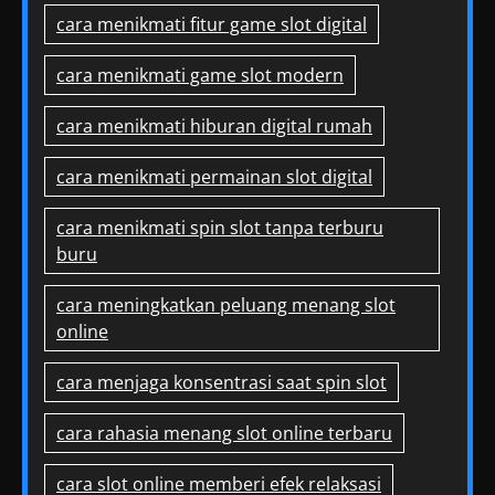
cara menikmati fitur game slot digital
cara menikmati game slot modern
cara menikmati hiburan digital rumah
cara menikmati permainan slot digital
cara menikmati spin slot tanpa terburu
buru
cara meningkatkan peluang menang slot
online
cara menjaga konsentrasi saat spin slot
cara rahasia menang slot online terbaru
cara slot online memberi efek relaksasi