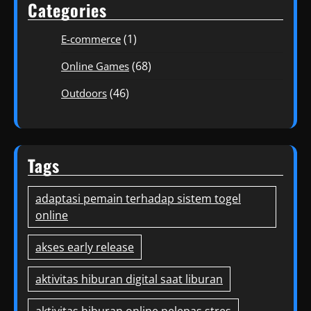
Categories
(1)
E-commerce
(68)
Online Games
(46)
Outdoors
Tags
adaptasi pemain terhadap sistem togel
online
akses early release
aktivitas hiburan digital saat liburan