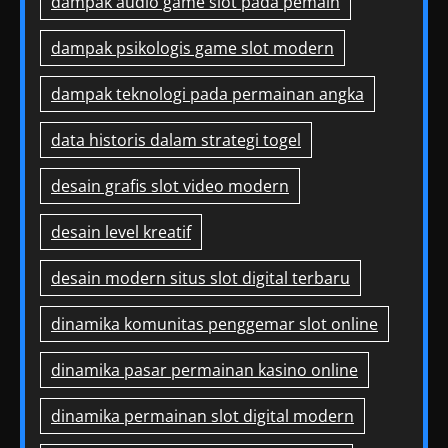
dampak audio game slot pada pemain
dampak psikologis game slot modern
dampak teknologi pada permainan angka
data historis dalam strategi togel
desain grafis slot video modern
desain level kreatif
desain modern situs slot digital terbaru
dinamika komunitas penggemar slot online
dinamika pasar permainan kasino online
dinamika permainan slot digital modern