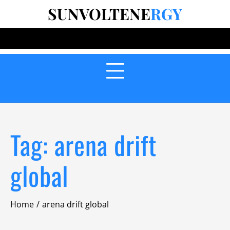
Skip
SUNVOLTENE
RGY
to
content
Tag:
arena drift
global
Home
arena drift global