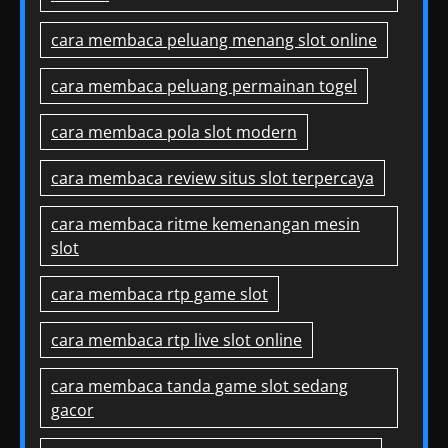
cara membaca peluang menang slot online
cara membaca peluang permainan togel
cara membaca pola slot modern
cara membaca review situs slot terpercaya
cara membaca ritme kemenangan mesin
slot
cara membaca rtp game slot
cara membaca rtp live slot online
cara membaca tanda game slot sedang
gacor