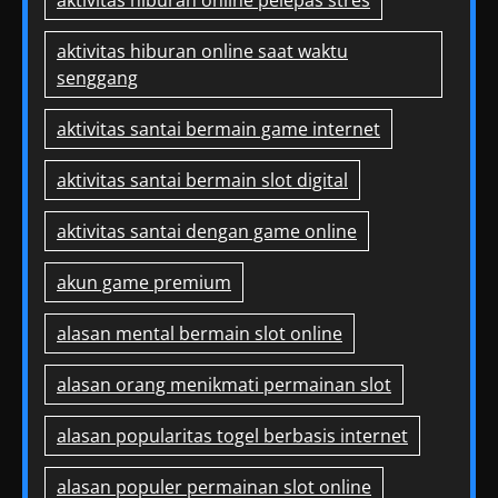
aktivitas hiburan online pelepas stres
aktivitas hiburan online saat waktu
senggang
aktivitas santai bermain game internet
aktivitas santai bermain slot digital
aktivitas santai dengan game online
akun game premium
alasan mental bermain slot online
alasan orang menikmati permainan slot
alasan popularitas togel berbasis internet
alasan populer permainan slot online