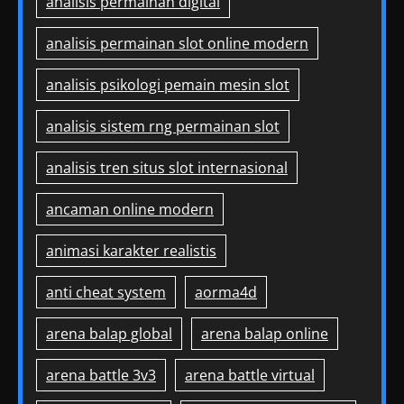
analisis permainan digital
analisis permainan slot online modern
analisis psikologi pemain mesin slot
analisis sistem rng permainan slot
analisis tren situs slot internasional
ancaman online modern
animasi karakter realistis
anti cheat system
aorma4d
arena balap global
arena balap online
arena battle 3v3
arena battle virtual