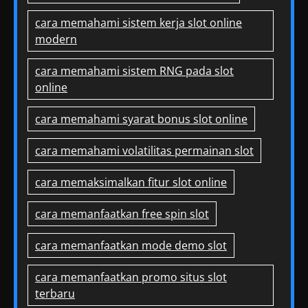
cara memahami sistem kerja slot online
modern
cara memahami sistem RNG pada slot
online
cara memahami syarat bonus slot online
cara memahami volatilitas permainan slot
cara memaksimalkan fitur slot online
cara memanfaatkan free spin slot
cara memanfaatkan mode demo slot
cara memanfaatkan promo situs slot
terbaru