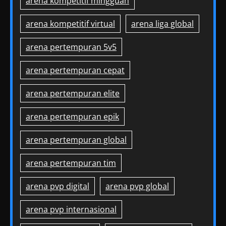
arena kompetitif mingguan
arena kompetitif virtual
arena liga global
arena pertempuran 5v5
arena pertempuran cepat
arena pertempuran elite
arena pertempuran epik
arena pertempuran global
arena pertempuran tim
arena pvp digital
arena pvp global
arena pvp internasional