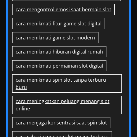
cara mengontrol emosi saat bermain slot
cara menikmati fitur game slot digital
cara menikmati game slot modern
cara menikmati hiburan digital rumah
cara menikmati permainan slot digital
cara menikmati spin slot tanpa terburu
buru
cara meningkatkan peluang menang slot
online
cara menjaga konsentrasi saat spin slot
cara rahasia menang slot online terbaru