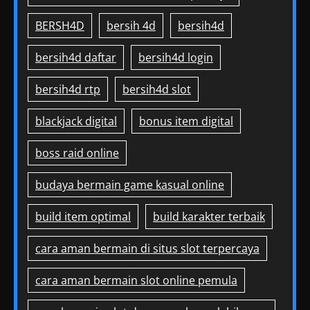
BERSH4D
bersih 4d
bersih4d
bersih4d daftar
bersih4d login
bersih4d rtp
bersih4d slot
blackjack digital
bonus item digital
boss raid online
budaya bermain game kasual online
build item optimal
build karakter terbaik
cara aman bermain di situs slot terpercaya
cara aman bermain slot online pemula