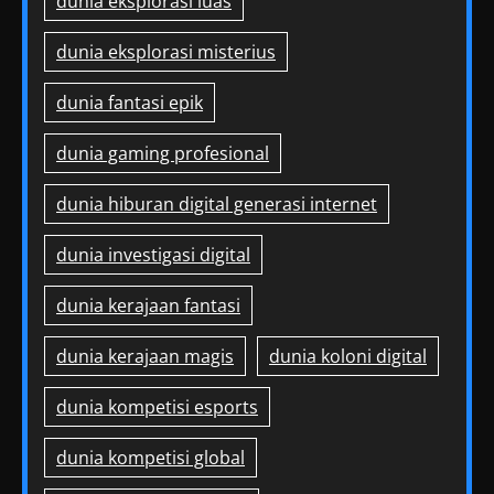
dunia eksplorasi luas
dunia eksplorasi misterius
dunia fantasi epik
dunia gaming profesional
dunia hiburan digital generasi internet
dunia investigasi digital
dunia kerajaan fantasi
dunia kerajaan magis
dunia koloni digital
dunia kompetisi esports
dunia kompetisi global