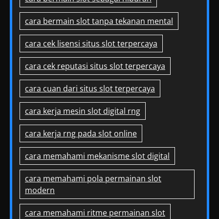
cara bermain slot tanpa tekanan mental
cara cek lisensi situs slot terpercaya
cara cek reputasi situs slot terpercaya
cara cuan dari situs slot terpercaya
cara kerja mesin slot digital rng
cara kerja rng pada slot online
cara memahami mekanisme slot digital
cara memahami pola permainan slot
modern
cara memahami ritme permainan slot