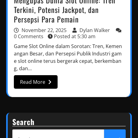
Mengupas Dunia Slot Online: Tren
Terkini, Potensi Jackpot, dan
Persepsi Para Pemain
November 22, 2025
Dylan Walker
0 Comments
Posted at
5:30 am
Game Slot Online dalam Sorotan: Tren, Kemen
angan Besar, dan Persepsi Publik Industri gam
e slot online terus bergerak cepat, berkemban
g, dan…
Read More
Search
Search