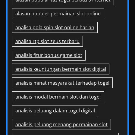
alasan populer permainan slot online
analisa pola spin slot online harian
analisa rtp slot zeus terbaru
analisis fitur bonus game slot
analisis keuntungan bermain slot digital
analisis minat masyarakat terhadap togel
analisis modal bermain slot dan togel
analisis peluang dalam togel digital
analisis peluang menang permainan slot