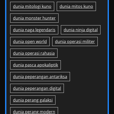
dunia mitologi kuno
dunia mitos kuno
dunia monster hunter
dunia naga legendaris
dunia ninja digital
dunia open world
dunia operasi militer
dunia operasi rahasia
dunia pasca apokaliptik
dunia peperangan antariksa
dunia peperangan digital
dunia perang galaksi
dunia perang modern