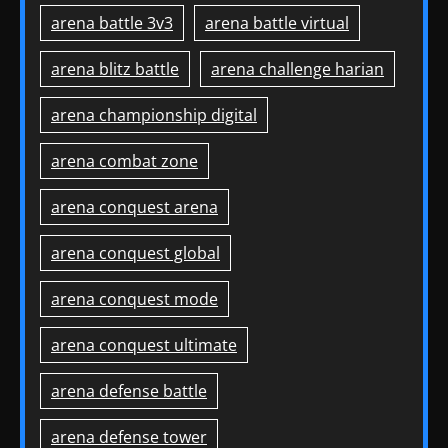
arena battle 3v3
arena battle virtual
arena blitz battle
arena challenge harian
arena championship digital
arena combat zone
arena conquest arena
arena conquest global
arena conquest mode
arena conquest ultimate
arena defense battle
arena defense tower