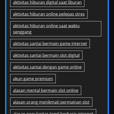
aktivitas hiburan digital saat liburan
aktivitas hiburan online pelepas stres
aktivitas hiburan online saat waktu
senggang
aktivitas santai bermain game internet
aktivitas santai bermain slot digital
aktivitas santai dengan game online
akun game premium
alasan mental bermain slot online
alasan orang menikmati permainan slot
alasan popularitas togel berbasis internet