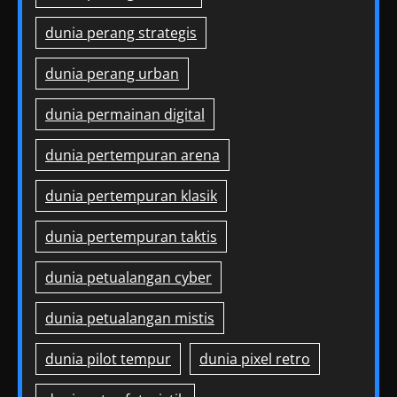
dunia perang strategis
dunia perang urban
dunia permainan digital
dunia pertempuran arena
dunia pertempuran klasik
dunia pertempuran taktis
dunia petualangan cyber
dunia petualangan mistis
dunia pilot tempur
dunia pixel retro