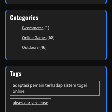
Categories
(1)
E-commerce
(68)
Online Games
(46)
Outdoors
Tags
adaptasi pemain terhadap sistem togel
online
akses early release