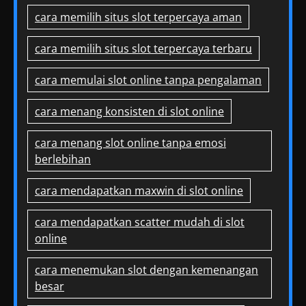
cara memilih situs slot terpercaya aman
cara memilih situs slot terpercaya terbaru
cara memulai slot online tanpa pengalaman
cara menang konsisten di slot online
cara menang slot online tanpa emosi
berlebihan
cara mendapatkan maxwin di slot online
cara mendapatkan scatter mudah di slot
online
cara menemukan slot dengan kemenangan
besar