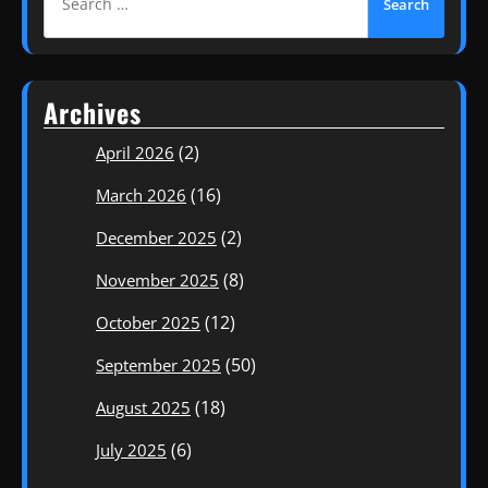
for:
Archives
(2)
April 2026
(16)
March 2026
(2)
December 2025
(8)
November 2025
(12)
October 2025
(50)
September 2025
(18)
August 2025
(6)
July 2025