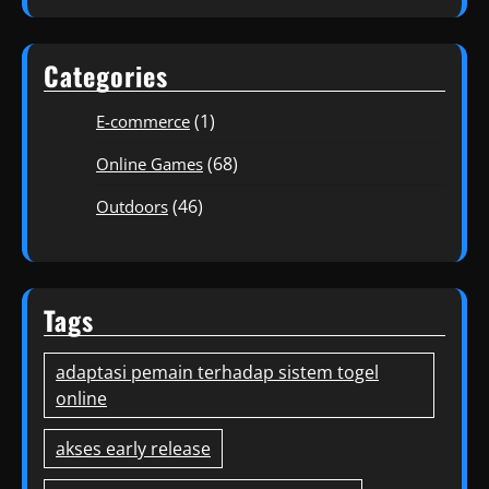
Categories
(1)
E-commerce
(68)
Online Games
(46)
Outdoors
Tags
adaptasi pemain terhadap sistem togel
online
akses early release