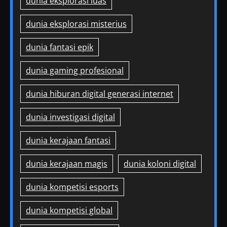
dunia eksplorasi luas
dunia eksplorasi misterius
dunia fantasi epik
dunia gaming profesional
dunia hiburan digital generasi internet
dunia investigasi digital
dunia kerajaan fantasi
dunia kerajaan magis
dunia koloni digital
dunia kompetisi esports
dunia kompetisi global