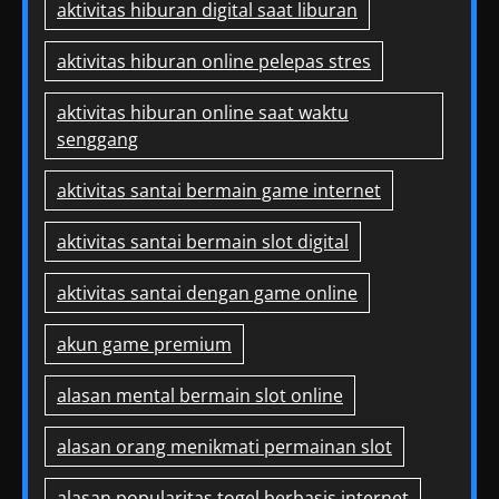
aktivitas hiburan digital saat liburan
aktivitas hiburan online pelepas stres
aktivitas hiburan online saat waktu
senggang
aktivitas santai bermain game internet
aktivitas santai bermain slot digital
aktivitas santai dengan game online
akun game premium
alasan mental bermain slot online
alasan orang menikmati permainan slot
alasan popularitas togel berbasis internet