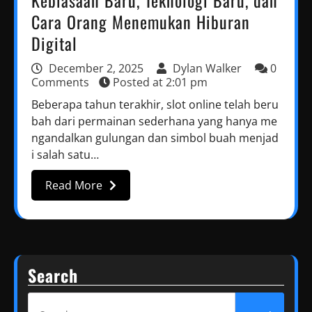
Kebiasaan Baru, Teknologi Baru, dan
Cara Orang Menemukan Hiburan
Digital
December 2, 2025
Dylan Walker
0
Comments
Posted at
2:01 pm
Beberapa tahun terakhir, slot online telah beru
bah dari permainan sederhana yang hanya me
ngandalkan gulungan dan simbol buah menjad
i salah satu…
Read More
Search
Search