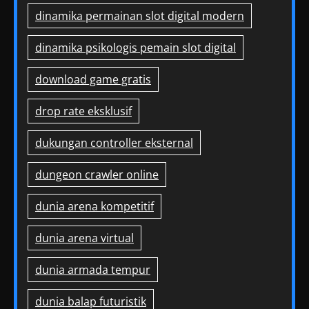
dinamika permainan slot digital modern
dinamika psikologis pemain slot digital
download game gratis
drop rate eksklusif
dukungan controller eksternal
dungeon crawler online
dunia arena kompetitif
dunia arena virtual
dunia armada tempur
dunia balap futuristik