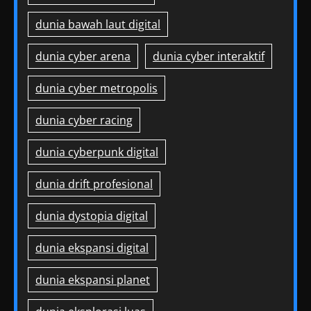
dunia bawah laut digital
dunia cyber arena
dunia cyber interaktif
dunia cyber metropolis
dunia cyber racing
dunia cyberpunk digital
dunia drift profesional
dunia dystopia digital
dunia ekspansi digital
dunia ekspansi planet