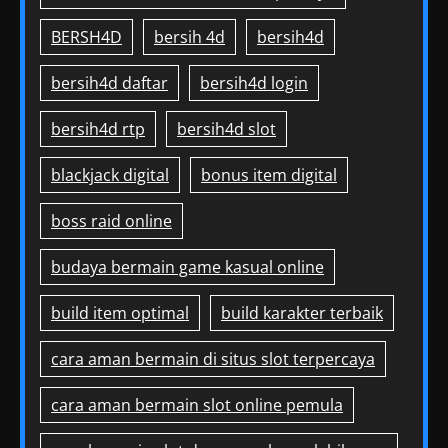
BERSH4D
bersih 4d
bersih4d
bersih4d daftar
bersih4d login
bersih4d rtp
bersih4d slot
blackjack digital
bonus item digital
boss raid online
budaya bermain game kasual online
build item optimal
build karakter terbaik
cara aman bermain di situs slot terpercaya
cara aman bermain slot online pemula