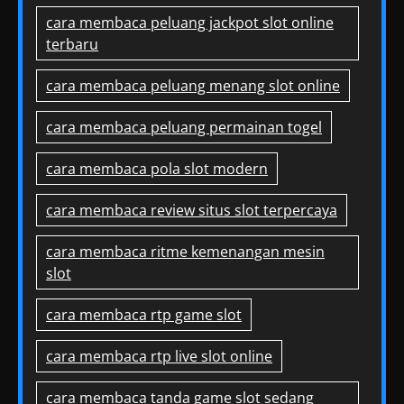
cara membaca peluang jackpot slot online
terbaru
cara membaca peluang menang slot online
cara membaca peluang permainan togel
cara membaca pola slot modern
cara membaca review situs slot terpercaya
cara membaca ritme kemenangan mesin
slot
cara membaca rtp game slot
cara membaca rtp live slot online
cara membaca tanda game slot sedang