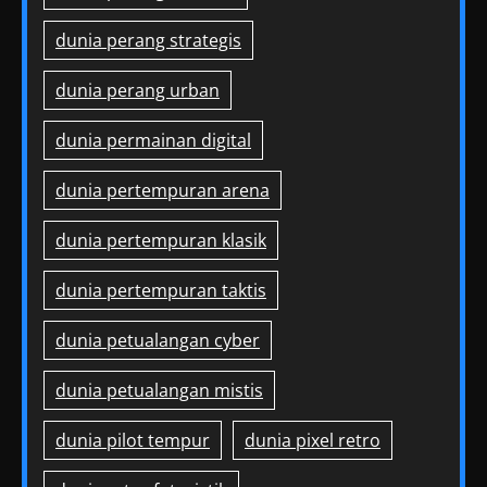
dunia perang strategis
dunia perang urban
dunia permainan digital
dunia pertempuran arena
dunia pertempuran klasik
dunia pertempuran taktis
dunia petualangan cyber
dunia petualangan mistis
dunia pilot tempur
dunia pixel retro