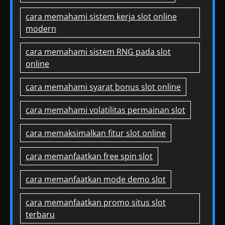
cara memahami sistem kerja slot online
modern
cara memahami sistem RNG pada slot
online
cara memahami syarat bonus slot online
cara memahami volatilitas permainan slot
cara memaksimalkan fitur slot online
cara memanfaatkan free spin slot
cara memanfaatkan mode demo slot
cara memanfaatkan promo situs slot
terbaru