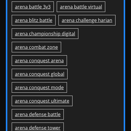
arena battle 3v3
arena battle virtual
arena blitz battle
arena challenge harian
arena championship digital
arena combat zone
arena conquest arena
arena conquest global
arena conquest mode
arena conquest ultimate
arena defense battle
arena defense tower