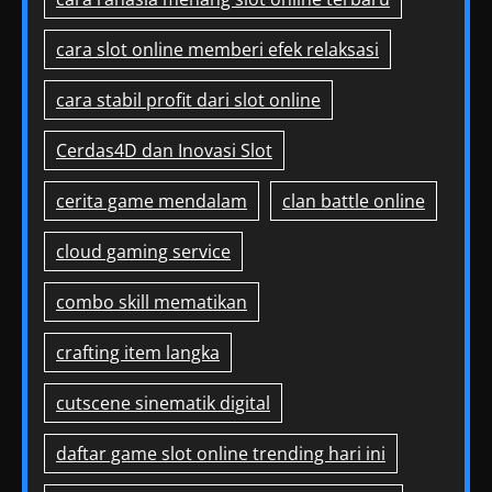
cara slot online memberi efek relaksasi
cara stabil profit dari slot online
Cerdas4D dan Inovasi Slot
cerita game mendalam
clan battle online
cloud gaming service
combo skill mematikan
crafting item langka
cutscene sinematik digital
daftar game slot online trending hari ini