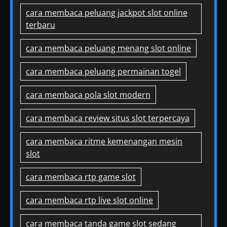
cara membaca peluang jackpot slot online
terbaru
cara membaca peluang menang slot online
cara membaca peluang permainan togel
cara membaca pola slot modern
cara membaca review situs slot terpercaya
cara membaca ritme kemenangan mesin
slot
cara membaca rtp game slot
cara membaca rtp live slot online
cara membaca tanda game slot sedang