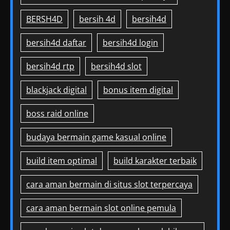
BERSH4D
bersih 4d
bersih4d
bersih4d daftar
bersih4d login
bersih4d rtp
bersih4d slot
blackjack digital
bonus item digital
boss raid online
budaya bermain game kasual online
build item optimal
build karakter terbaik
cara aman bermain di situs slot terpercaya
cara aman bermain slot online pemula