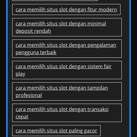
cara memilih situs slot dengan fitur modern
cara memilih situs slot dengan minimal
deposit rendah
cara memilih situs slot dengan pengalaman
pengguna terbaik
cara memilih situs slot dengan sistem fair
play
cara memilih situs slot dengan tampilan
profesional
cara memilih situs slot dengan transaksi
cepat
cara memilih situs slot paling gacor