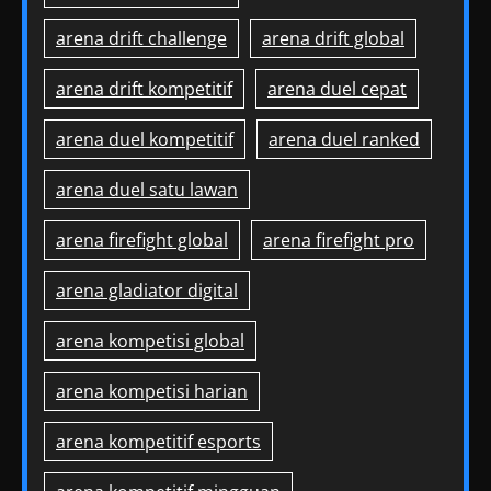
arena drift challenge
arena drift global
arena drift kompetitif
arena duel cepat
arena duel kompetitif
arena duel ranked
arena duel satu lawan
arena firefight global
arena firefight pro
arena gladiator digital
arena kompetisi global
arena kompetisi harian
arena kompetitif esports