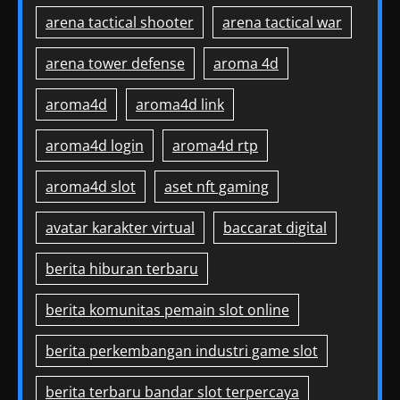
arena tactical shooter
arena tactical war
arena tower defense
aroma 4d
aroma4d
aroma4d link
aroma4d login
aroma4d rtp
aroma4d slot
aset nft gaming
avatar karakter virtual
baccarat digital
berita hiburan terbaru
berita komunitas pemain slot online
berita perkembangan industri game slot
berita terbaru bandar slot terpercaya