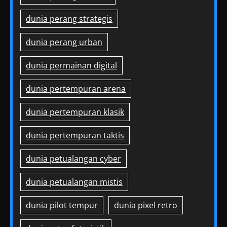
dunia perang strategis
dunia perang urban
dunia permainan digital
dunia pertempuran arena
dunia pertempuran klasik
dunia pertempuran taktis
dunia petualangan cyber
dunia petualangan mistis
dunia pilot tempur
dunia pixel retro