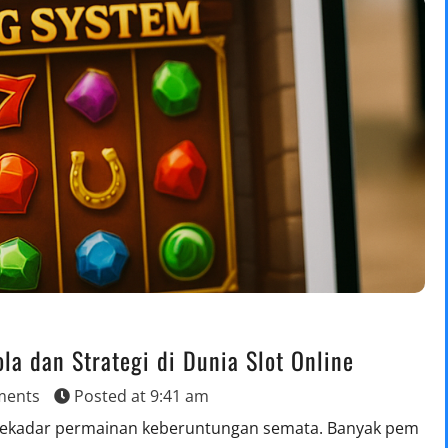
la dan Strategi di Dunia Slot Online
ments
Posted at
9:41 am
gi sekadar permainan keberuntungan semata. Banyak pem