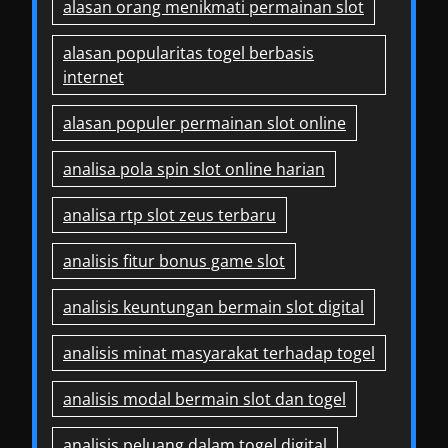
alasan orang menikmati permainan slot
alasan popularitas togel berbasis
internet
alasan populer permainan slot online
analisa pola spin slot online harian
analisa rtp slot zeus terbaru
analisis fitur bonus game slot
analisis keuntungan bermain slot digital
analisis minat masyarakat terhadap togel
analisis modal bermain slot dan togel
analisis peluang dalam togel digital