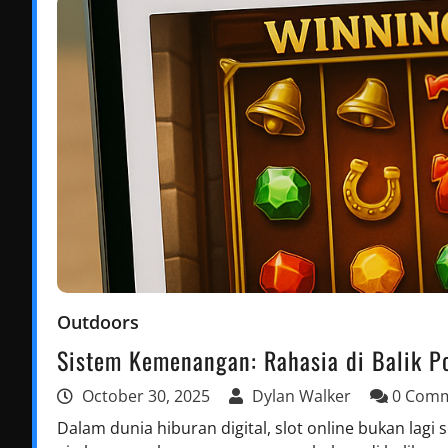
Outdoors
Sistem Kemenangan: Rahasia di Balik Po
October 30, 2025
Dylan Walker
0 Com
Dalam dunia hiburan digital, slot online bukan la