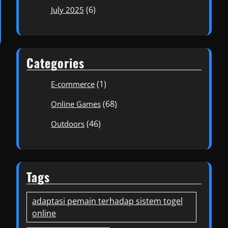
(6)
July 2025
Categories
(1)
E-commerce
(68)
Online Games
(46)
Outdoors
Tags
adaptasi pemain terhadap sistem togel
online