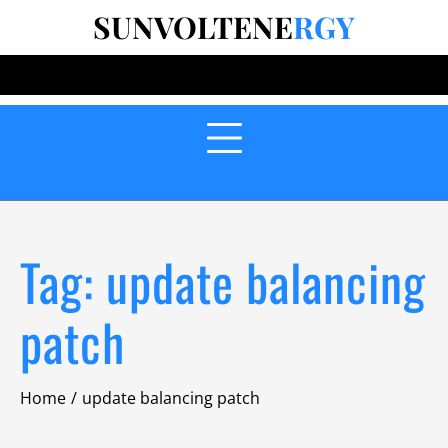
Skip
SUNVOLTENE
RGY
to
content
Tag:
update balancing
patch
Home
update balancing patch