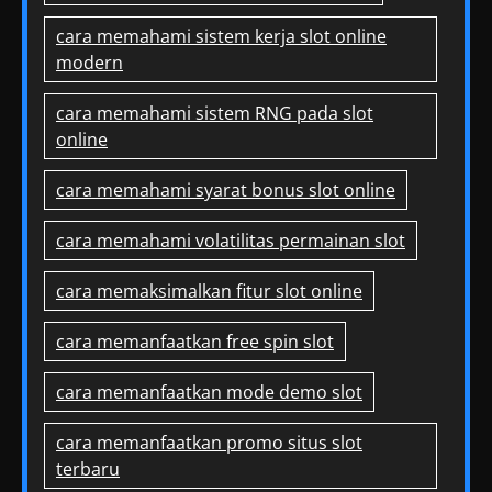
cara memahami sistem kerja slot online
modern
cara memahami sistem RNG pada slot
online
cara memahami syarat bonus slot online
cara memahami volatilitas permainan slot
cara memaksimalkan fitur slot online
cara memanfaatkan free spin slot
cara memanfaatkan mode demo slot
cara memanfaatkan promo situs slot
terbaru