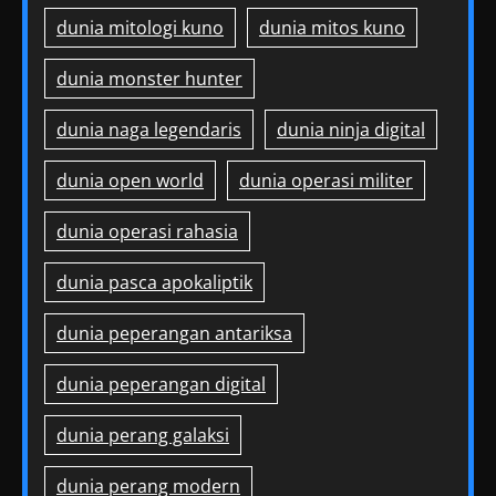
dunia mitologi kuno
dunia mitos kuno
dunia monster hunter
dunia naga legendaris
dunia ninja digital
dunia open world
dunia operasi militer
dunia operasi rahasia
dunia pasca apokaliptik
dunia peperangan antariksa
dunia peperangan digital
dunia perang galaksi
dunia perang modern