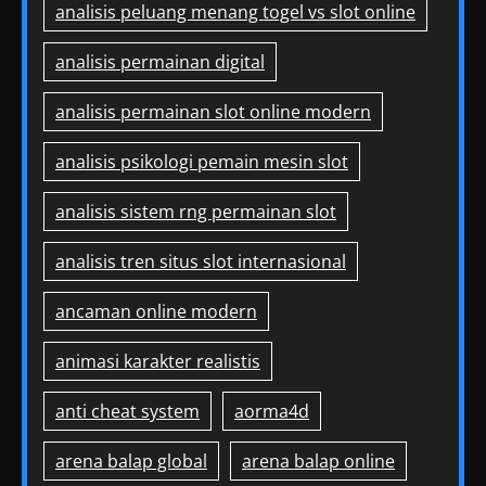
analisis peluang menang togel vs slot online
analisis permainan digital
analisis permainan slot online modern
analisis psikologi pemain mesin slot
analisis sistem rng permainan slot
analisis tren situs slot internasional
ancaman online modern
animasi karakter realistis
anti cheat system
aorma4d
arena balap global
arena balap online