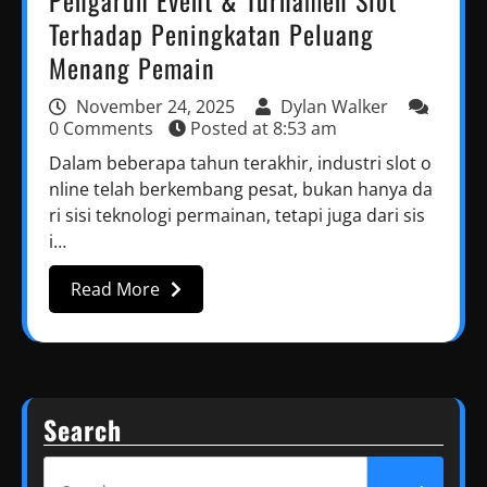
Pengaruh Event & Turnamen Slot
Terhadap Peningkatan Peluang
Menang Pemain
November 24, 2025
Dylan Walker
0 Comments
Posted at
8:53 am
Dalam beberapa tahun terakhir, industri slot o
nline telah berkembang pesat, bukan hanya da
ri sisi teknologi permainan, tetapi juga dari sis
i…
Read More
Search
Search