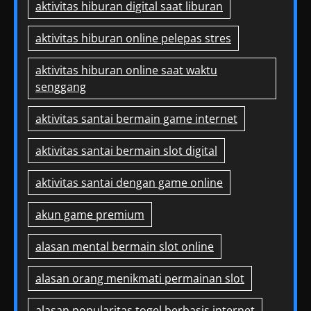
aktivitas hiburan digital saat liburan
aktivitas hiburan online pelepas stres
aktivitas hiburan online saat waktu
senggang
aktivitas santai bermain game internet
aktivitas santai bermain slot digital
aktivitas santai dengan game online
akun game premium
alasan mental bermain slot online
alasan orang menikmati permainan slot
alasan popularitas togel berbasis internet