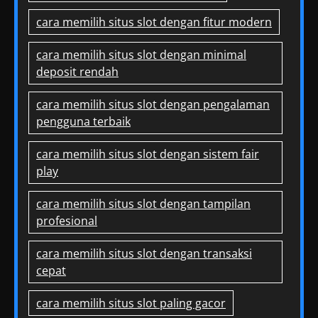
cara memilih situs slot dengan fitur modern
cara memilih situs slot dengan minimal
deposit rendah
cara memilih situs slot dengan pengalaman
pengguna terbaik
cara memilih situs slot dengan sistem fair
play
cara memilih situs slot dengan tampilan
profesional
cara memilih situs slot dengan transaksi
cepat
cara memilih situs slot paling gacor