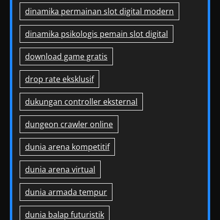
dinamika permainan slot digital modern
dinamika psikologis pemain slot digital
download game gratis
drop rate eksklusif
dukungan controller eksternal
dungeon crawler online
dunia arena kompetitif
dunia arena virtual
dunia armada tempur
dunia balap futuristik