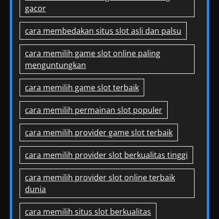
gacor
cara membedakan situs slot asli dan palsu
cara memilih game slot online paling
menguntungkan
cara memilih game slot terbaik
cara memilih permainan slot populer
cara memilih provider game slot terbaik
cara memilih provider slot berkualitas tinggi
cara memilih provider slot online terbaik
dunia
cara memilih situs slot berkualitas