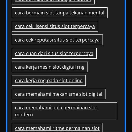
cara bermain slot tanpa tekanan mental
cara cek lisensi situs slot terpercaya
cara cek reputasi situs slot terpercaya
cara cuan dari situs slot terpercaya
cara kerja mesin slot digital rng
cara kerja rng pada slot online
cara memahami mekanisme slot digital
cara memahami pola permainan slot
modern
cara memahami ritme permainan slot