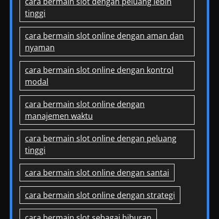
cara bermain slot dengan peluang lebih
tinggi
cara bermain slot online dengan aman dan
nyaman
cara bermain slot online dengan kontrol
modal
cara bermain slot online dengan
manajemen waktu
cara bermain slot online dengan peluang
tinggi
cara bermain slot online dengan santai
cara bermain slot online dengan strategi
cara bermain slot sebagai hiburan