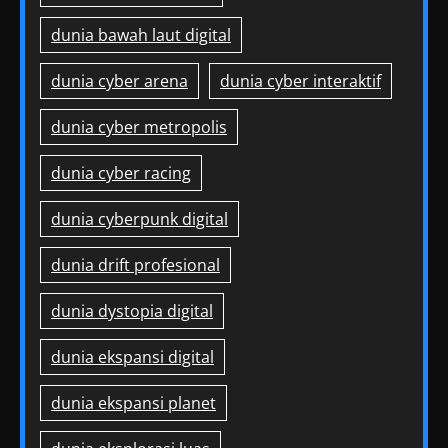
dunia bawah laut digital
dunia cyber arena
dunia cyber interaktif
dunia cyber metropolis
dunia cyber racing
dunia cyberpunk digital
dunia drift profesional
dunia dystopia digital
dunia ekspansi digital
dunia ekspansi planet