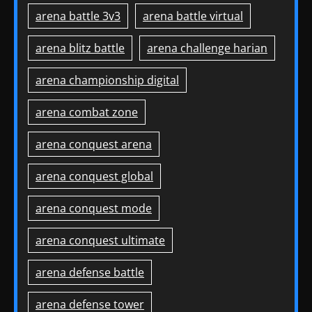
arena battle 3v3
arena battle virtual
arena blitz battle
arena challenge harian
arena championship digital
arena combat zone
arena conquest arena
arena conquest global
arena conquest mode
arena conquest ultimate
arena defense battle
arena defense tower