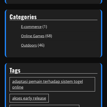
Categories
(1)
E-commerce
(68)
Online Games
(46)
Outdoors
Tags
adaptasi pemain terhadap sistem togel
online
akses early release