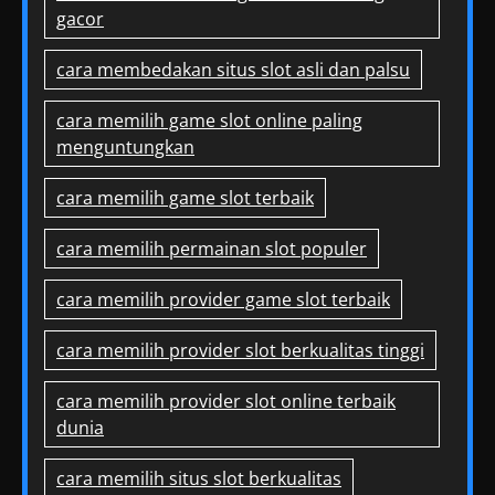
gacor
cara membedakan situs slot asli dan palsu
cara memilih game slot online paling
menguntungkan
cara memilih game slot terbaik
cara memilih permainan slot populer
cara memilih provider game slot terbaik
cara memilih provider slot berkualitas tinggi
cara memilih provider slot online terbaik
dunia
cara memilih situs slot berkualitas