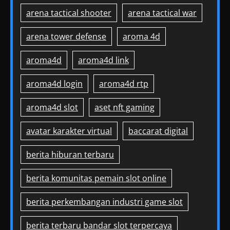
arena tactical shooter
arena tactical war
arena tower defense
aroma 4d
aroma4d
aroma4d link
aroma4d login
aroma4d rtp
aroma4d slot
aset nft gaming
avatar karakter virtual
baccarat digital
berita hiburan terbaru
berita komunitas pemain slot online
berita perkembangan industri game slot
berita terbaru bandar slot terpercaya