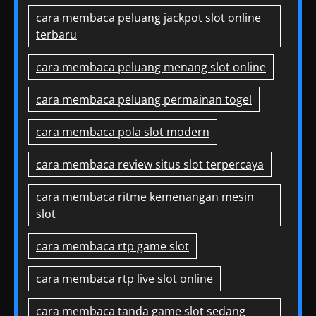
cara membaca peluang jackpot slot online
terbaru
cara membaca peluang menang slot online
cara membaca peluang permainan togel
cara membaca pola slot modern
cara membaca review situs slot terpercaya
cara membaca ritme kemenangan mesin
slot
cara membaca rtp game slot
cara membaca rtp live slot online
cara membaca tanda game slot sedang