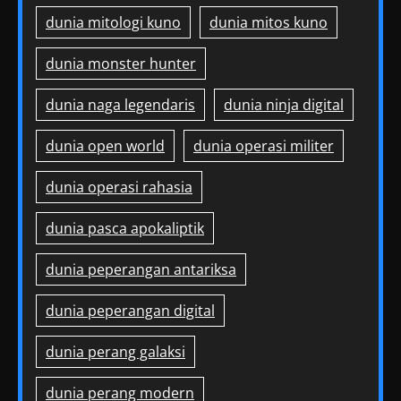
dunia mitologi kuno
dunia mitos kuno
dunia monster hunter
dunia naga legendaris
dunia ninja digital
dunia open world
dunia operasi militer
dunia operasi rahasia
dunia pasca apokaliptik
dunia peperangan antariksa
dunia peperangan digital
dunia perang galaksi
dunia perang modern