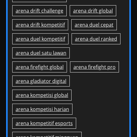
arena drift challenge
arena drift global
arena drift kompetitif
arena duel cepat
arena duel kompetitif
arena duel ranked
arena duel satu lawan
arena firefight global
arena firefight pro
arena gladiator digital
arena kompetisi global
arena kompetisi harian
arena kompetitif esports