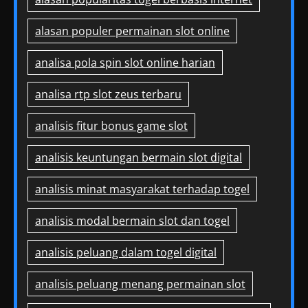
alasan populer permainan slot online
analisa pola spin slot online harian
analisa rtp slot zeus terbaru
analisis fitur bonus game slot
analisis keuntungan bermain slot digital
analisis minat masyarakat terhadap togel
analisis modal bermain slot dan togel
analisis peluang dalam togel digital
analisis peluang menang permainan slot