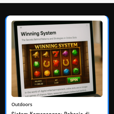
Outdoors