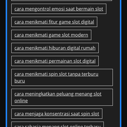
cara mengontrol emosi saat bermain slot
cara menikmati fitur game slot digital
cara menikmati game slot modern
cara menikmati hiburan digital rumah
cara menikmati permainan slot digital
cara menikmati spin slot tanpa terburu
buru
cara meningkatkan peluang menang slot
online
cara menjaga konsentrasi saat spin slot
cara rahasia menang slot online terbaru