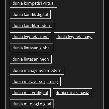
dunia kompetisi virtual
dunia konflik digital
dunia konflik modern
dunia legenda kuno
dunia legenda naga
dunia lintasan global
dunia lintasan neon
dunia manajemen modern
dunia metaverse gaming
dunia militer digital
dunia misi rahasia
dunia mitologi digital