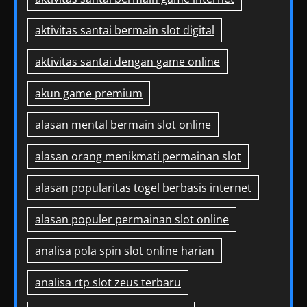
aktivitas santai bermain slot digital
aktivitas santai dengan game online
akun game premium
alasan mental bermain slot online
alasan orang menikmati permainan slot
alasan popularitas togel berbasis internet
alasan populer permainan slot online
analisa pola spin slot online harian
analisa rtp slot zeus terbaru