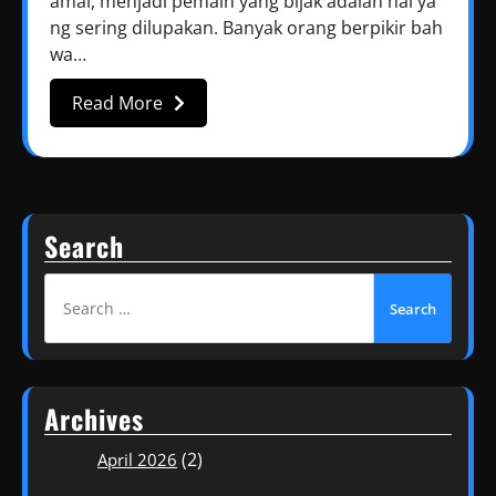
amai, menjadi pemain yang bijak adalah hal ya
ng sering dilupakan. Banyak orang berpikir bah
wa…
Read More
Search
Search
for:
Archives
(2)
April 2026