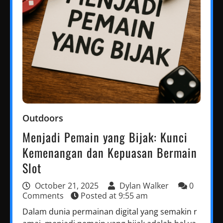
Outdoors
Menjadi Pemain yang Bijak: Kunci
Kemenangan dan Kepuasan Bermain
Slot
October 21, 2025
Dylan Walker
0
Comments
Posted at
9:55 am
Dalam dunia permainan digital yang semakin r