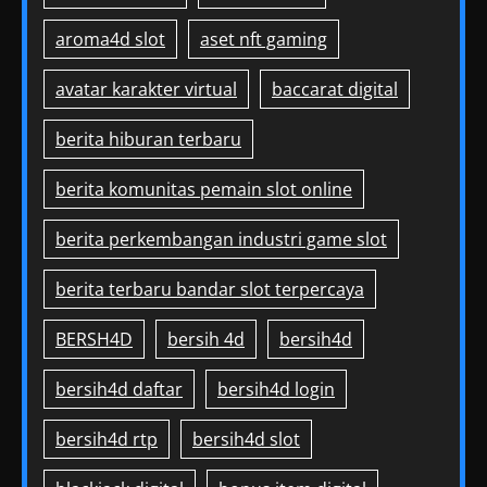
aroma4d slot
aset nft gaming
avatar karakter virtual
baccarat digital
berita hiburan terbaru
berita komunitas pemain slot online
berita perkembangan industri game slot
berita terbaru bandar slot terpercaya
BERSH4D
bersih 4d
bersih4d
bersih4d daftar
bersih4d login
bersih4d rtp
bersih4d slot