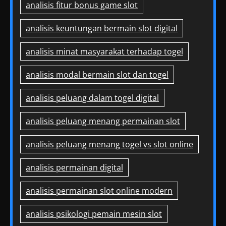
analisis fitur bonus game slot
analisis keuntungan bermain slot digital
analisis minat masyarakat terhadap togel
analisis modal bermain slot dan togel
analisis peluang dalam togel digital
analisis peluang menang permainan slot
analisis peluang menang togel vs slot online
analisis permainan digital
analisis permainan slot online modern
analisis psikologi pemain mesin slot