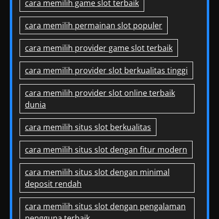
cara memilih game slot terbaik
cara memilih permainan slot populer
cara memilih provider game slot terbaik
cara memilih provider slot berkualitas tinggi
cara memilih provider slot online terbaik
dunia
cara memilih situs slot berkualitas
cara memilih situs slot dengan fitur modern
cara memilih situs slot dengan minimal
deposit rendah
cara memilih situs slot dengan pengalaman
pengguna terbaik