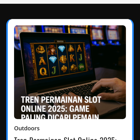
Outdoors