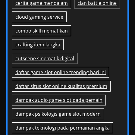
cerita game mendalam
clan battle online
cloud gaming service
combo skill mematikan
crafting item langka
cutscene sinematik digital
daftar game slot online trending hari ini
daftar situs slot online kualitas premium
dampak audio game slot pada pemain
dampak psikologis game slot modern
dampak teknologi pada permainan angka