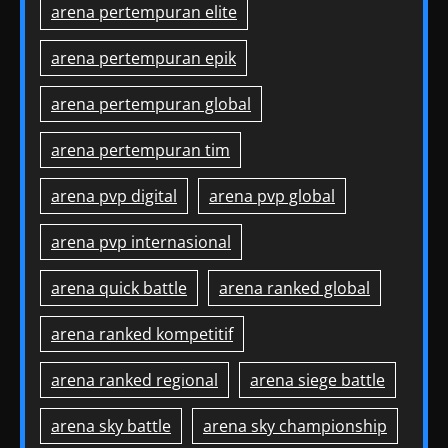
arena pertempuran elite
arena pertempuran epik
arena pertempuran global
arena pertempuran tim
arena pvp digital
arena pvp global
arena pvp internasional
arena quick battle
arena ranked global
arena ranked kompetitif
arena ranked regional
arena siege battle
arena sky battle
arena sky championship