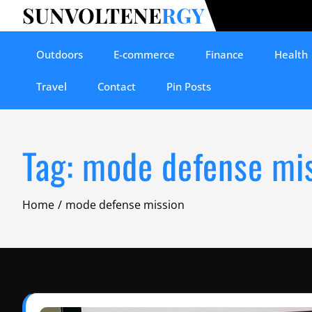
Skip
SUNVOLTENE
RGY
to
content
Outdoors
E-commerce
Finance
Health
Travel
Contact
Pin Posts
Tag:
mode defense mi
Home
mode defense mission