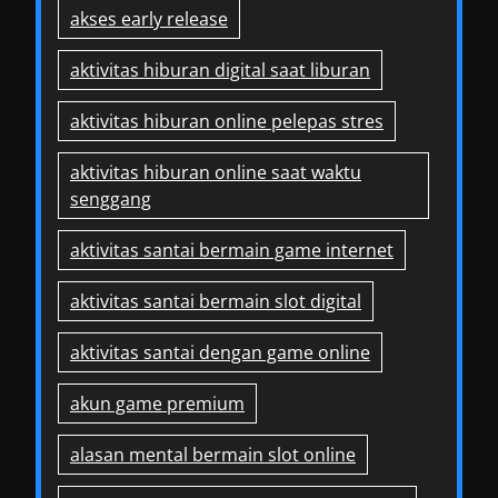
akses early release
aktivitas hiburan digital saat liburan
aktivitas hiburan online pelepas stres
aktivitas hiburan online saat waktu
senggang
aktivitas santai bermain game internet
aktivitas santai bermain slot digital
aktivitas santai dengan game online
akun game premium
alasan mental bermain slot online