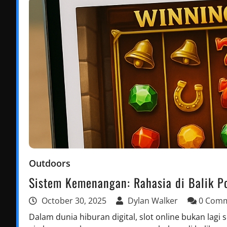
Outdoors
Sistem Kemenangan: Rahasia di Balik Po
October 30, 2025
Dylan Walker
0 Com
Dalam dunia hiburan digital, slot online bukan la