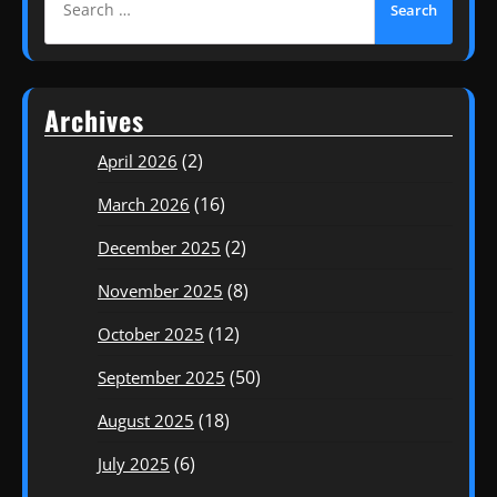
for:
Archives
(2)
April 2026
(16)
March 2026
(2)
December 2025
(8)
November 2025
(12)
October 2025
(50)
September 2025
(18)
August 2025
(6)
July 2025