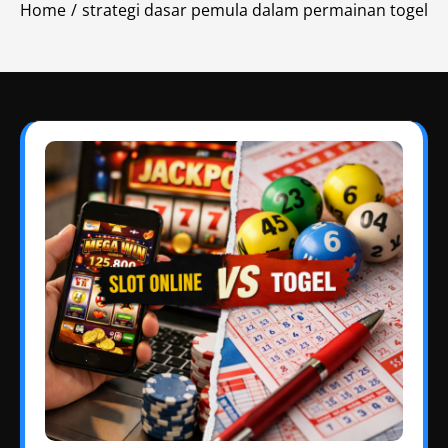
Home
strategi dasar pemula dalam permainan togel