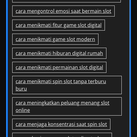
cara mengontrol emosi saat bermain slot
cara menikmati fitur game slot digital
cara menikmati game slot modern
cara menikmati hiburan digital rumah
cara menikmati permainan slot digital
cara menikmati spin slot tanpa terburu
buru
cara meningkatkan peluang menang slot
online
cara menjaga konsentrasi saat spin slot