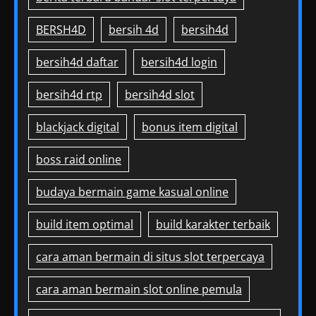
BERSH4D
bersih 4d
bersih4d
bersih4d daftar
bersih4d login
bersih4d rtp
bersih4d slot
blackjack digital
bonus item digital
boss raid online
budaya bermain game kasual online
build item optimal
build karakter terbaik
cara aman bermain di situs slot terpercaya
cara aman bermain slot online pemula