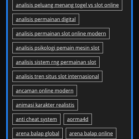
analisis peluang menang togel vs slot online
analisis permainan digital
analisis permainan slot online modern
analisis psikologi pemain mesin slot
analisis sistem rng permainan slot
analisis tren situs slot internasional
ancaman online modern
animasi karakter realistis
anti cheat system
aorma4d
arena balap global
arena balap online