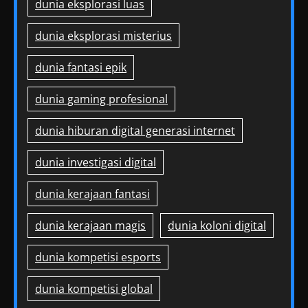
dunia eksplorasi luas
dunia eksplorasi misterius
dunia fantasi epik
dunia gaming profesional
dunia hiburan digital generasi internet
dunia investigasi digital
dunia kerajaan fantasi
dunia kerajaan magis
dunia koloni digital
dunia kompetisi esports
dunia kompetisi global