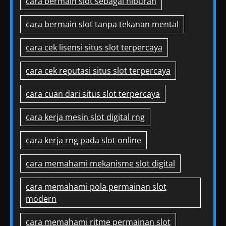
cara bermain slot sebagai hiburan
cara bermain slot tanpa tekanan mental
cara cek lisensi situs slot terpercaya
cara cek reputasi situs slot terpercaya
cara cuan dari situs slot terpercaya
cara kerja mesin slot digital rng
cara kerja rng pada slot online
cara memahami mekanisme slot digital
cara memahami pola permainan slot
modern
cara memahami ritme permainan slot