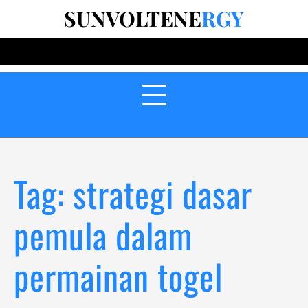
Skip
SUNVOLTENE
RGY
to
content
Tag:
strategi dasar
pemula dalam
permainan togel