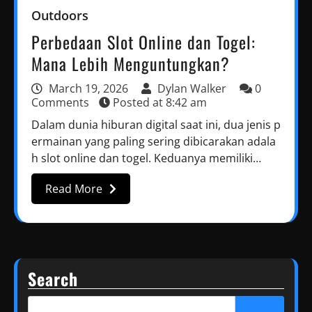
Outdoors
Perbedaan Slot Online dan Togel:
Mana Lebih Menguntungkan?
March 19, 2026
Dylan Walker
0
Comments
Posted at
8:42 am
Dalam dunia hiburan digital saat ini, dua jenis p
ermainan yang paling sering dibicarakan adala
h slot online dan togel. Keduanya memiliki…
Read More
Search
Search