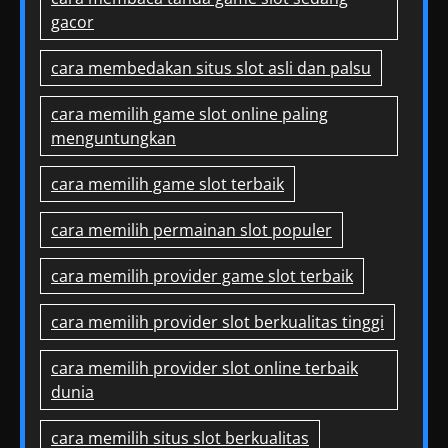
gacor
cara membedakan situs slot asli dan palsu
cara memilih game slot online paling
menguntungkan
cara memilih game slot terbaik
cara memilih permainan slot populer
cara memilih provider game slot terbaik
cara memilih provider slot berkualitas tinggi
cara memilih provider slot online terbaik
dunia
cara memilih situs slot berkualitas