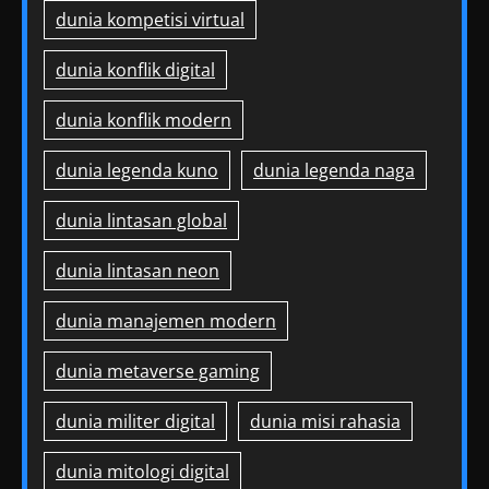
dunia kompetisi virtual
dunia konflik digital
dunia konflik modern
dunia legenda kuno
dunia legenda naga
dunia lintasan global
dunia lintasan neon
dunia manajemen modern
dunia metaverse gaming
dunia militer digital
dunia misi rahasia
dunia mitologi digital