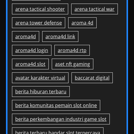
arena tactical shooter
arena tactical war
arena tower defense
aroma 4d
aroma4d
aroma4d link
aroma4d login
aroma4d rtp
aroma4d slot
aset nft gaming
avatar karakter virtual
baccarat digital
berita hiburan terbaru
berita komunitas pemain slot online
berita perkembangan industri game slot
berita terbaru bandar slot terpercaya