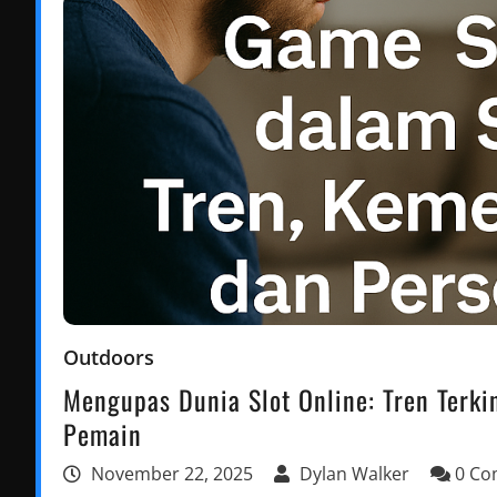
Outdoors
Mengupas Dunia Slot Online: Tren Terkin
Pemain
November 22, 2025
Dylan Walker
0 Co