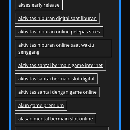
akses early release
aktivitas hiburan digital saat liburan
aktivitas hiburan online pelepas stres
aktivitas hiburan online saat waktu
senggang
aktivitas santai bermain game internet
aktivitas santai bermain slot digital
aktivitas santai dengan game online
akun game premium
alasan mental bermain slot online