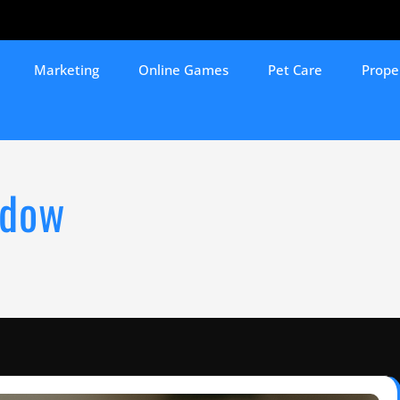
Marketing
Online Games
Pet Care
Prope
adow