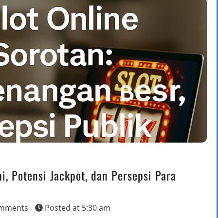
i, Potensi Jackpot, dan Persepsi Para
mments
Posted at
5:30 am