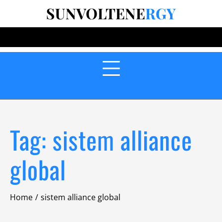
Skip
SUNVOLTENE
RGY
to
content
Tag:
sistem alliance
global
Home
sistem alliance global