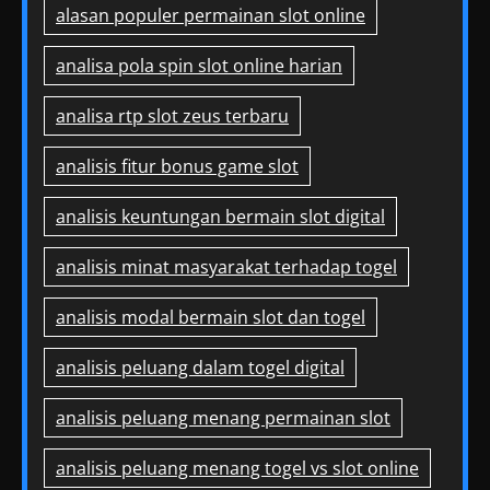
alasan populer permainan slot online
analisa pola spin slot online harian
analisa rtp slot zeus terbaru
analisis fitur bonus game slot
analisis keuntungan bermain slot digital
analisis minat masyarakat terhadap togel
analisis modal bermain slot dan togel
analisis peluang dalam togel digital
analisis peluang menang permainan slot
analisis peluang menang togel vs slot online