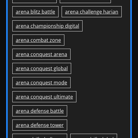
arena blitz battle
arena challenge harian
arena championship digital
arena combat zone
arena conquest arena
arena conquest global
arena conquest mode
arena conquest ultimate
arena defense battle
arena defense tower