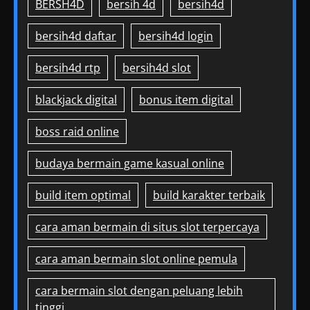
BERSH4D
bersih 4d
bersih4d
bersih4d daftar
bersih4d login
bersih4d rtp
bersih4d slot
blackjack digital
bonus item digital
boss raid online
budaya bermain game kasual online
build item optimal
build karakter terbaik
cara aman bermain di situs slot terpercaya
cara aman bermain slot online pemula
cara bermain slot dengan peluang lebih
tinggi