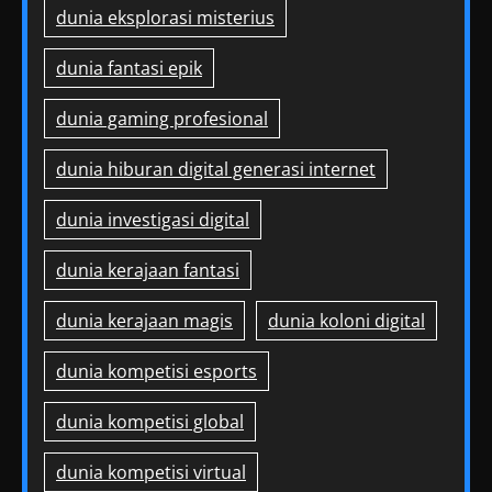
dunia eksplorasi misterius
dunia fantasi epik
dunia gaming profesional
dunia hiburan digital generasi internet
dunia investigasi digital
dunia kerajaan fantasi
dunia kerajaan magis
dunia koloni digital
dunia kompetisi esports
dunia kompetisi global
dunia kompetisi virtual