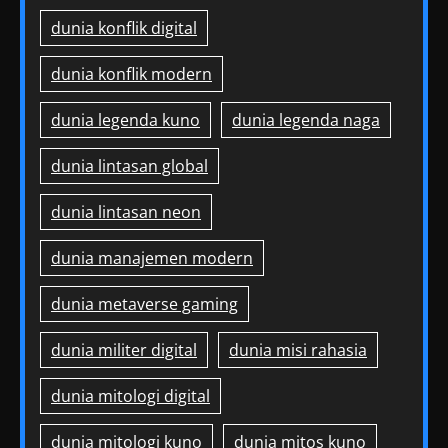
dunia konflik digital
dunia konflik modern
dunia legenda kuno
dunia legenda naga
dunia lintasan global
dunia lintasan neon
dunia manajemen modern
dunia metaverse gaming
dunia militer digital
dunia misi rahasia
dunia mitologi digital
dunia mitologi kuno
dunia mitos kuno