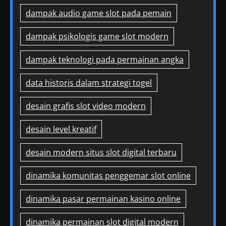
dampak audio game slot pada pemain
dampak psikologis game slot modern
dampak teknologi pada permainan angka
data historis dalam strategi togel
desain grafis slot video modern
desain level kreatif
desain modern situs slot digital terbaru
dinamika komunitas penggemar slot online
dinamika pasar permainan kasino online
dinamika permainan slot digital modern