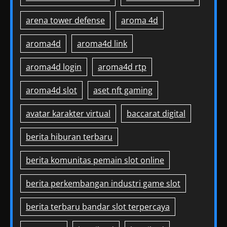
arena tower defense
aroma 4d
aroma4d
aroma4d link
aroma4d login
aroma4d rtp
aroma4d slot
aset nft gaming
avatar karakter virtual
baccarat digital
berita hiburan terbaru
berita komunitas pemain slot online
berita perkembangan industri game slot
berita terbaru bandar slot terpercaya