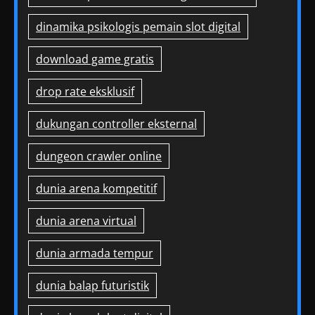
dinamika psikologis pemain slot digital
download game gratis
drop rate eksklusif
dukungan controller eksternal
dungeon crawler online
dunia arena kompetitif
dunia arena virtual
dunia armada tempur
dunia balap futuristik