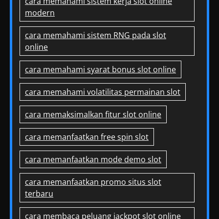
cara memahami sistem kerja slot online
modern
cara memahami sistem RNG pada slot
online
cara memahami syarat bonus slot online
cara memahami volatilitas permainan slot
cara memaksimalkan fitur slot online
cara memanfaatkan free spin slot
cara memanfaatkan mode demo slot
cara memanfaatkan promo situs slot
terbaru
cara membaca peluang jackpot slot online