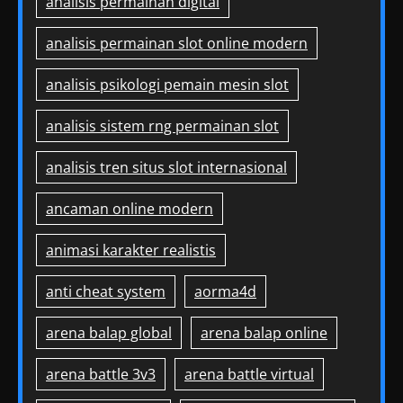
analisis permainan digital
analisis permainan slot online modern
analisis psikologi pemain mesin slot
analisis sistem rng permainan slot
analisis tren situs slot internasional
ancaman online modern
animasi karakter realistis
anti cheat system
aorma4d
arena balap global
arena balap online
arena battle 3v3
arena battle virtual