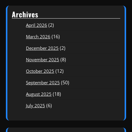
Archives
(2)
April 2026
(16)
March 2026
(2)
December 2025
(8)
November 2025
(12)
October 2025
(50)
September 2025
(18)
August 2025
(6)
July 2025