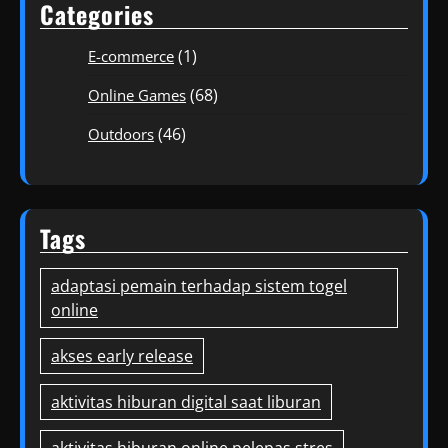
Categories
(1)
E-commerce
(68)
Online Games
(46)
Outdoors
Tags
adaptasi pemain terhadap sistem togel
online
akses early release
aktivitas hiburan digital saat liburan