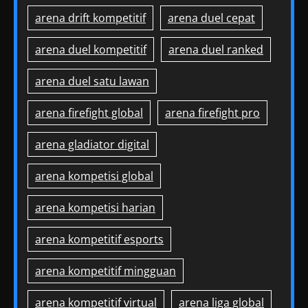
arena drift kompetitif
arena duel cepat
arena duel kompetitif
arena duel ranked
arena duel satu lawan
arena firefight global
arena firefight pro
arena gladiator digital
arena kompetisi global
arena kompetisi harian
arena kompetitif esports
arena kompetitif mingguan
arena kompetitif virtual
arena liga global