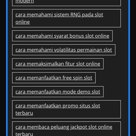
modern
cara memahami sistem RNG pada slot
online
cara memahami syarat bonus slot online
cara memahami volatilitas permainan slot
cara memaksimalkan fitur slot online
cara memanfaatkan free spin slot
cara memanfaatkan mode demo slot
cara memanfaatkan promo situs slot
terbaru
cara membaca peluang jackpot slot online
terbaru