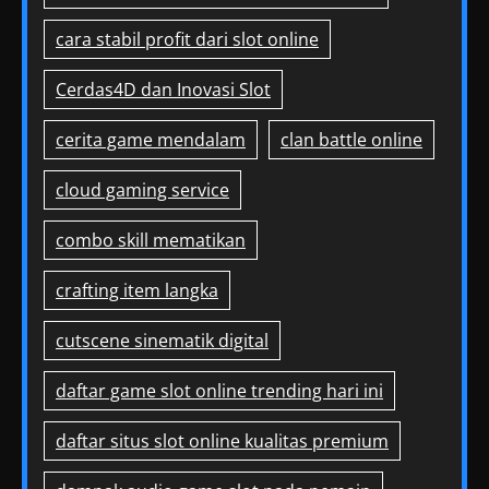
cara stabil profit dari slot online
Cerdas4D dan Inovasi Slot
cerita game mendalam
clan battle online
cloud gaming service
combo skill mematikan
crafting item langka
cutscene sinematik digital
daftar game slot online trending hari ini
daftar situs slot online kualitas premium