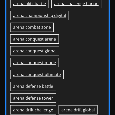
arena blitz battle
arena challenge harian
arena championship digital
arena combat zone
arena conquest arena
arena conquest global
arena conquest mode
arena conquest ultimate
arena defense battle
arena defense tower
arena drift challenge
arena drift global