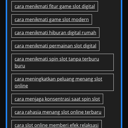
cara menikmati fitur game slot digital
cara menikmati game slot modern
cara menikmati hiburan digital rumah
cara menikmati permainan slot digital
cara menikmati spin slot tanpa terburu
buru
cara meningkatkan peluang menang slot
online
cara menjaga konsentrasi saat spin slot
cara rahasia menang slot online terbaru
cara slot online memberi efek relaksasi