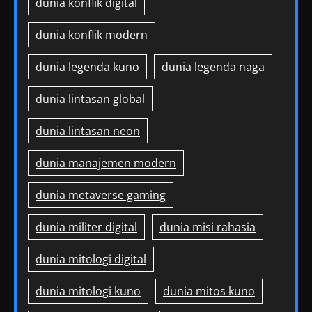
dunia konflik digital
dunia konflik modern
dunia legenda kuno
dunia legenda naga
dunia lintasan global
dunia lintasan neon
dunia manajemen modern
dunia metaverse gaming
dunia militer digital
dunia misi rahasia
dunia mitologi digital
dunia mitologi kuno
dunia mitos kuno