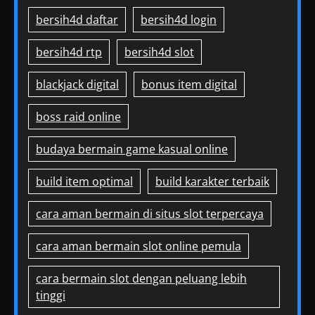
bersih4d daftar
bersih4d login
bersih4d rtp
bersih4d slot
blackjack digital
bonus item digital
boss raid online
budaya bermain game kasual online
build item optimal
build karakter terbaik
cara aman bermain di situs slot terpercaya
cara aman bermain slot online pemula
cara bermain slot dengan peluang lebih
tinggi