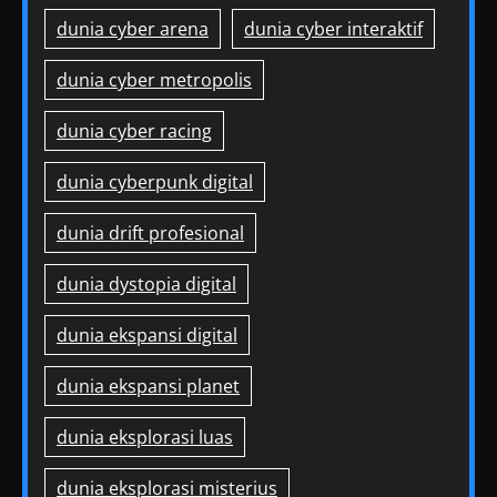
dunia cyber arena
dunia cyber interaktif
dunia cyber metropolis
dunia cyber racing
dunia cyberpunk digital
dunia drift profesional
dunia dystopia digital
dunia ekspansi digital
dunia ekspansi planet
dunia eksplorasi luas
dunia eksplorasi misterius