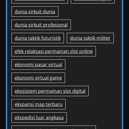
dunia sirkuit dunia
dunia sirkuit profesional
dunia taktik futuristik
dunia taktik militer
efek relaksasi permainan slot online
ekonomi pasar virtual
ekonomi virtual game
ekosistem permainan slot digital
ekspansi map terbaru
ekspedisi luar angkasa