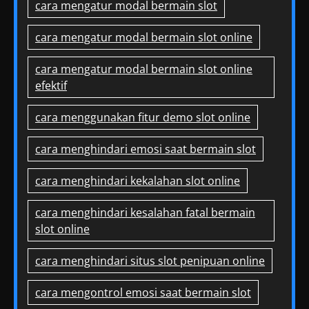
cara mengatur modal bermain slot
cara mengatur modal bermain slot online
cara mengatur modal bermain slot online
efektif
cara menggunakan fitur demo slot online
cara menghindari emosi saat bermain slot
cara menghindari kekalahan slot online
cara menghindari kesalahan fatal bermain
slot online
cara menghindari situs slot penipuan online
cara mengontrol emosi saat bermain slot