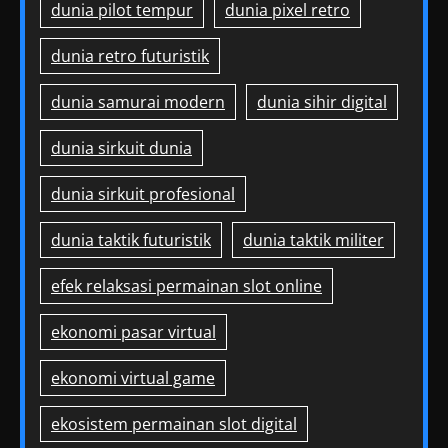
dunia pilot tempur
dunia pixel retro
dunia retro futuristik
dunia samurai modern
dunia sihir digital
dunia sirkuit dunia
dunia sirkuit profesional
dunia taktik futuristik
dunia taktik militer
efek relaksasi permainan slot online
ekonomi pasar virtual
ekonomi virtual game
ekosistem permainan slot digital