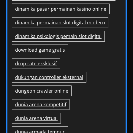
dinamika pasar permainan kasino online
dinamika permainan slot digital modern
dinamika psikologis pemain slot digital
download game gratis
drop rate eksklusif
dukungan controller eksternal
dungeon crawler online
dunia arena kompetitif
dunia arena virtual
dunia armada tempur