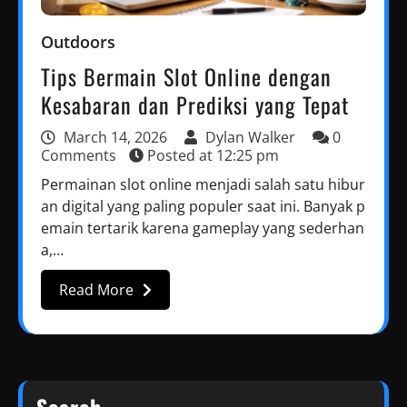
Outdoors
Tips Bermain Slot Online dengan
Kesabaran dan Prediksi yang Tepat
March 14, 2026
Dylan Walker
0
Comments
Posted at
12:25 pm
Permainan slot online menjadi salah satu hibur
an digital yang paling populer saat ini. Banyak p
emain tertarik karena gameplay yang sederhan
a,…
Read More