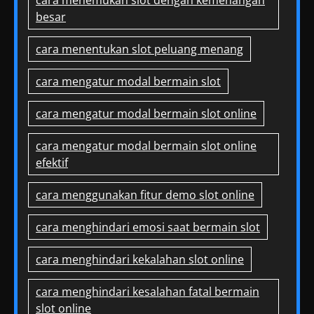
cara menemukan slot dengan kemenangan
besar
cara menentukan slot peluang menang
cara mengatur modal bermain slot
cara mengatur modal bermain slot online
cara mengatur modal bermain slot online
efektif
cara menggunakan fitur demo slot online
cara menghindari emosi saat bermain slot
cara menghindari kekalahan slot online
cara menghindari kesalahan fatal bermain
slot online