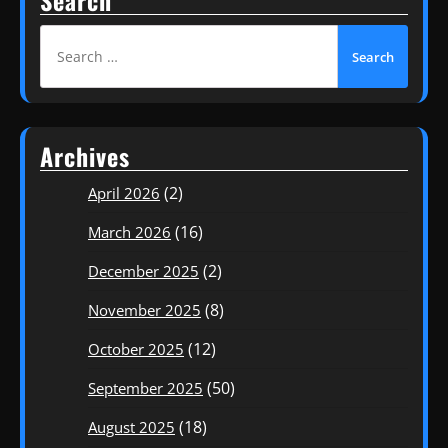
Search
Search
for:
Archives
(2)
April 2026
(16)
March 2026
(2)
December 2025
(8)
November 2025
(12)
October 2025
(50)
September 2025
(18)
August 2025