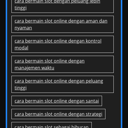
cara bermain slot dengan peluang lebih
tinggi
cara bermain slot online dengan aman dan
nyaman
cara bermain slot online dengan kontrol
modal
cara bermain slot online dengan
manajemen waktu
cara bermain slot online dengan peluang
tinggi
cara bermain slot online dengan santai
cara bermain slot online dengan strategi
cara bermain slot sebagai hiburan