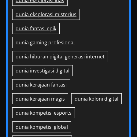
dunia eksplorasi luas
dunia eksplorasi misterius
dunia fantasi epik
dunia gaming profesional
dunia hiburan digital generasi internet
dunia investigasi digital
dunia kerajaan fantasi
dunia kerajaan magis
dunia koloni digital
dunia kompetisi esports
dunia kompetisi global