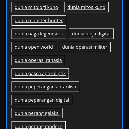
dunia mitologi kuno
dunia mitos kuno
dunia monster hunter
dunia naga legendaris
dunia ninja digital
dunia open world
dunia operasi militer
dunia operasi rahasia
dunia pasca apokaliptik
dunia peperangan antariksa
dunia peperangan digital
dunia perang galaksi
dunia perang modern