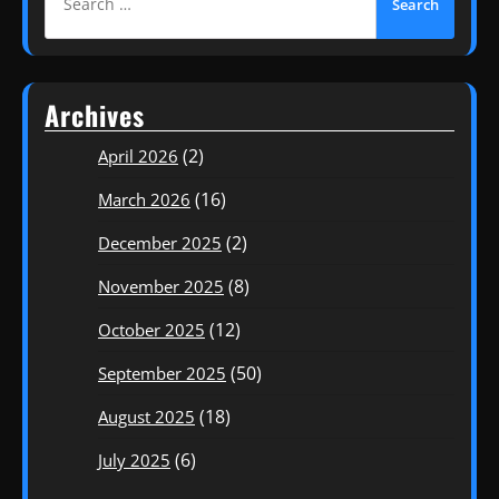
for:
Archives
(2)
April 2026
(16)
March 2026
(2)
December 2025
(8)
November 2025
(12)
October 2025
(50)
September 2025
(18)
August 2025
(6)
July 2025