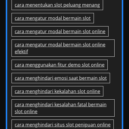
cara menentukan slot peluang menang
cara mengatur modal bermain slot
cara mengatur modal bermain slot online
cara mengatur modal bermain slot online
efektif
cara menggunakan fitur demo slot online
cara menghindari emosi saat bermain slot
cara menghindari kekalahan slot online
cara menghindari kesalahan fatal bermain
slot online
cara menghindari situs slot penipuan online