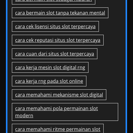
cara bermain slot tanpa tekanan mental
cara cek lisensi situs slot terpercaya
cara cek reputasi situs slot terpercaya
cara cuan dari situs slot terpercaya
cara kerja mesin slot digital rng
cara kerja rng pada slot online
cara memahami mekanisme slot digital
cara memahami pola permainan slot
modern
cara memahami ritme permainan slot