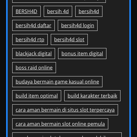
BERSH4D
bersih 4d
bersih4d
bersih4d daftar
bersih4d login
bersih4d rtp
bersih4d slot
blackjack digital
bonus item digital
boss raid online
budaya bermain game kasual online
build item optimal
build karakter terbaik
cara aman bermain di situs slot terpercaya
cara aman bermain slot online pemula