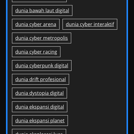
dunia bawah laut digital
dunia cyber arena
dunia cyber interaktif
dunia cyber metropolis
dunia cyber racing
dunia cyberpunk digital
dunia drift profesional
dunia dystopia digital
dunia ekspansi digital
dunia ekspansi planet