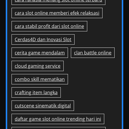
cara slot online memberi efek relaksasi
cara stabil profit dari slot online
Cerdas4D dan Inovasi Slot
cerita game mendalam
clan battle online
cloud gaming service
combo skill mematikan
crafting item langka
cutscene sinematik digital
daftar game slot online trending hari ini