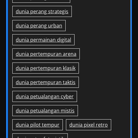
dunia perang strategis
dunia perang urban
dunia permainan digital
dunia pertempuran arena
dunia pertempuran klasik
dunia pertempuran taktis
dunia petualangan cyber
dunia petualangan mistis
dunia pilot tempur
dunia pixel retro