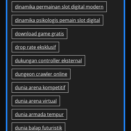
dinamika permainan slot digital modern
dinamika psikologis pemain slot digital
download game gratis
drop rate eksklusif
dukungan controller eksternal
dungeon crawler online
dunia arena kompetitif
dunia arena virtual
dunia armada tempur
dunia balap futuristik