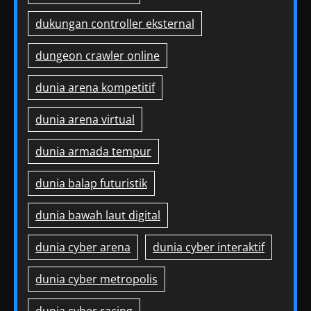
dukungan controller eksternal
dungeon crawler online
dunia arena kompetitif
dunia arena virtual
dunia armada tempur
dunia balap futuristik
dunia bawah laut digital
dunia cyber arena
dunia cyber interaktif
dunia cyber metropolis