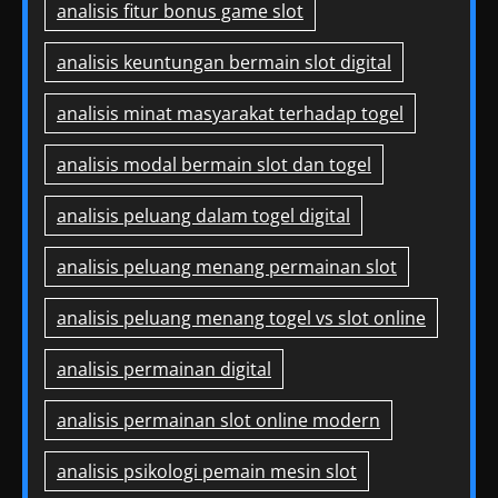
analisis fitur bonus game slot
analisis keuntungan bermain slot digital
analisis minat masyarakat terhadap togel
analisis modal bermain slot dan togel
analisis peluang dalam togel digital
analisis peluang menang permainan slot
analisis peluang menang togel vs slot online
analisis permainan digital
analisis permainan slot online modern
analisis psikologi pemain mesin slot