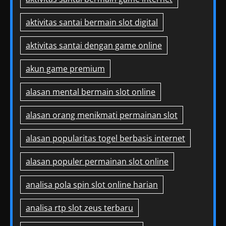
aktivitas santai bermain slot digital
aktivitas santai dengan game online
akun game premium
alasan mental bermain slot online
alasan orang menikmati permainan slot
alasan popularitas togel berbasis internet
alasan populer permainan slot online
analisa pola spin slot online harian
analisa rtp slot zeus terbaru