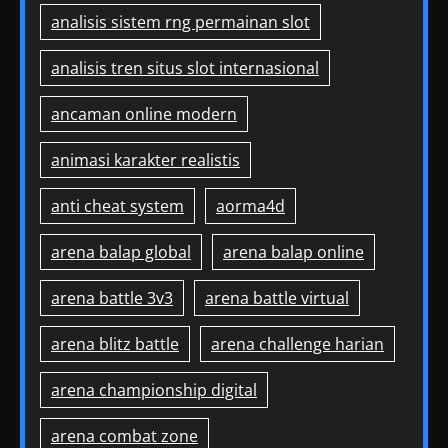
analisis sistem rng permainan slot
analisis tren situs slot internasional
ancaman online modern
animasi karakter realistis
anti cheat system
aorma4d
arena balap global
arena balap online
arena battle 3v3
arena battle virtual
arena blitz battle
arena challenge harian
arena championship digital
arena combat zone