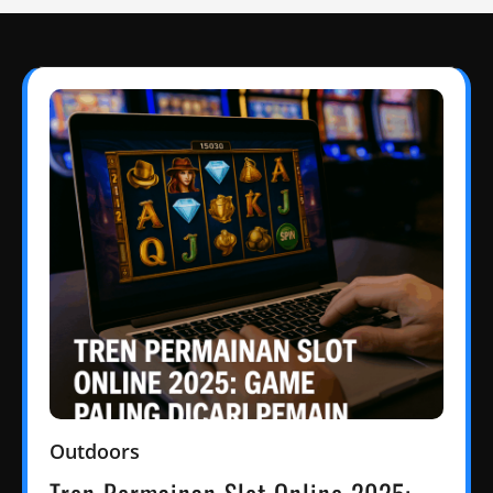
Outdoors