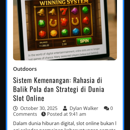
Outdoors
Sistem Kemenangan: Rahasia di
Balik Pola dan Strategi di Dunia
Slot Online
October 30, 2025
Dylan Walker
0
Comments
Posted at
9:41 am
Dalam dunia hiburan digital, slot online bukan l