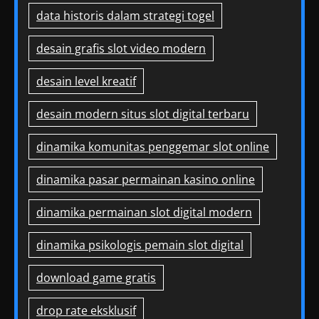
data historis dalam strategi togel
desain grafis slot video modern
desain level kreatif
desain modern situs slot digital terbaru
dinamika komunitas penggemar slot online
dinamika pasar permainan kasino online
dinamika permainan slot digital modern
dinamika psikologis pemain slot digital
download game gratis
drop rate eksklusif