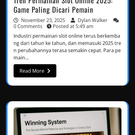
Tren Permainan Slot Online 2025:
Game Paling Dicari Pemain
November 23, 2025
Dylan Walker
0 Comments
Posted at
5:49 am
Industri permainan slot online terus berkemba
ng dari tahun ke tahun, dan memasuki 2025 tre
n perubahannya terasa semakin cepat. Para pe
main…
Read More