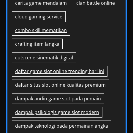
cerita game mendalam
clan battle online
cloud gaming service
combo skill mematikan
crafting item langka
cutscene sinematik digital
daftar game slot online trending hari ini
daftar situs slot online kualitas premium
dampak audio game slot pada pemain
dampak psikologis game slot modern
dampak teknologi pada permainan angka