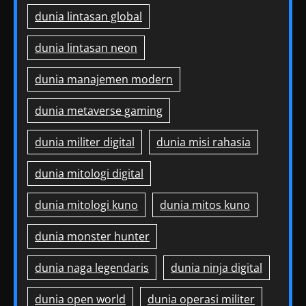
dunia lintasan global
dunia lintasan neon
dunia manajemen modern
dunia metaverse gaming
dunia militer digital
dunia misi rahasia
dunia mitologi digital
dunia mitologi kuno
dunia mitos kuno
dunia monster hunter
dunia naga legendaris
dunia ninja digital
dunia open world
dunia operasi militer