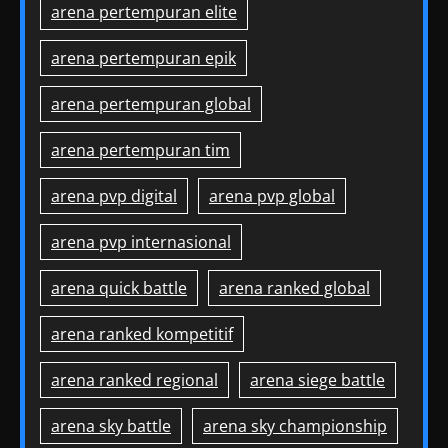
arena pertempuran elite
arena pertempuran epik
arena pertempuran global
arena pertempuran tim
arena pvp digital
arena pvp global
arena pvp internasional
arena quick battle
arena ranked global
arena ranked kompetitif
arena ranked regional
arena siege battle
arena sky battle
arena sky championship