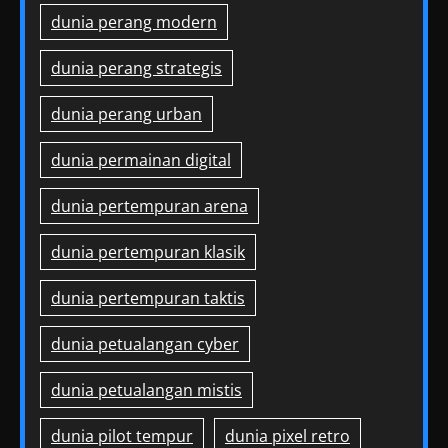
dunia perang modern
dunia perang strategis
dunia perang urban
dunia permainan digital
dunia pertempuran arena
dunia pertempuran klasik
dunia pertempuran taktis
dunia petualangan cyber
dunia petualangan mistis
dunia pilot tempur
dunia pixel retro