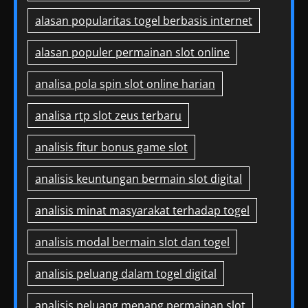
alasan popularitas togel berbasis internet
alasan populer permainan slot online
analisa pola spin slot online harian
analisa rtp slot zeus terbaru
analisis fitur bonus game slot
analisis keuntungan bermain slot digital
analisis minat masyarakat terhadap togel
analisis modal bermain slot dan togel
analisis peluang dalam togel digital
analisis peluang menang permainan slot