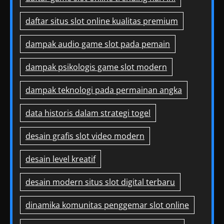
daftar situs slot online kualitas premium
dampak audio game slot pada pemain
dampak psikologis game slot modern
dampak teknologi pada permainan angka
data historis dalam strategi togel
desain grafis slot video modern
desain level kreatif
desain modern situs slot digital terbaru
dinamika komunitas penggemar slot online