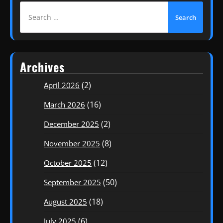
Search
for:
Archives
(2)
April 2026
(16)
March 2026
(2)
December 2025
(8)
November 2025
(12)
October 2025
(50)
September 2025
(18)
August 2025
(6)
July 2025