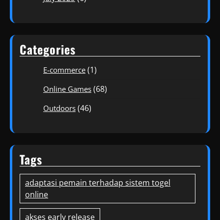
Categories
(1)
E-commerce
(68)
Online Games
(46)
Outdoors
Tags
adaptasi pemain terhadap sistem togel
online
akses early release