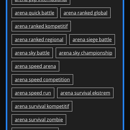
arena quick battle
arena ranked global
arena ranked kompetitif
arena ranked regional
arena siege battle
arena sky battle
arena sky championship
arena speed arena
arena speed competition
arena speed run
arena survival ekstrem
arena survival kompetitif
arena survival zombie