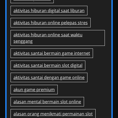
aktivitas hiburan digital saat liburan
aktivitas hiburan online pelepas stres
aktivitas hiburan online saat waktu
senggang
aktivitas santai bermain game internet
aktivitas santai bermain slot digital
aktivitas santai dengan game online
akun game premium
alasan mental bermain slot online
alasan orang menikmati permainan slot