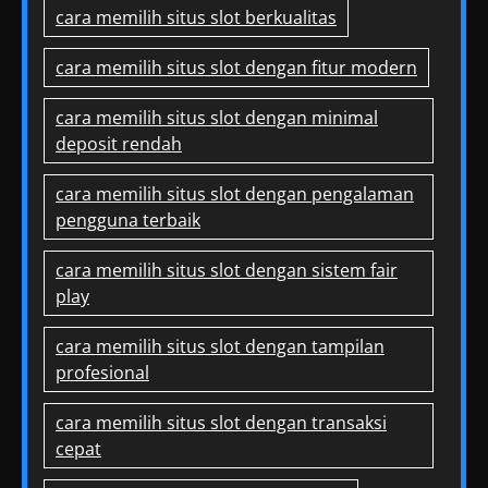
cara memilih situs slot berkualitas
cara memilih situs slot dengan fitur modern
cara memilih situs slot dengan minimal
deposit rendah
cara memilih situs slot dengan pengalaman
pengguna terbaik
cara memilih situs slot dengan sistem fair
play
cara memilih situs slot dengan tampilan
profesional
cara memilih situs slot dengan transaksi
cepat