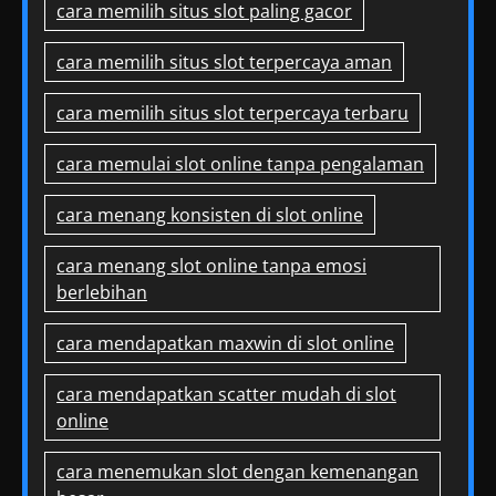
cara memilih situs slot paling gacor
cara memilih situs slot terpercaya aman
cara memilih situs slot terpercaya terbaru
cara memulai slot online tanpa pengalaman
cara menang konsisten di slot online
cara menang slot online tanpa emosi
berlebihan
cara mendapatkan maxwin di slot online
cara mendapatkan scatter mudah di slot
online
cara menemukan slot dengan kemenangan