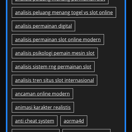
analisis peluang menang togel vs slot online
analisis permainan digital
analisis permainan slot online modern
analisis psikologi pemain mesin slot
analisis sistem rng permainan slot
analisis tren situs slot internasional
ancaman online modern
animasi karakter realistis
anti cheat system
aorma4d