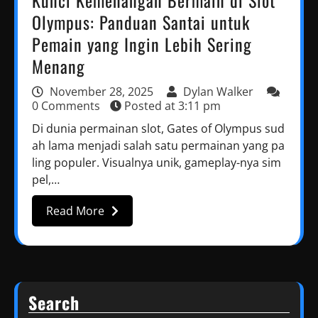
Kunci Kemenangan Bermain di Slot
Olympus: Panduan Santai untuk
Pemain yang Ingin Lebih Sering
Menang
November 28, 2025
Dylan Walker
0 Comments
Posted at
3:11 pm
Di dunia permainan slot, Gates of Olympus sud
ah lama menjadi salah satu permainan yang pa
ling populer. Visualnya unik, gameplay-nya sim
pel,…
Read More
Search