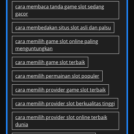
cara membaca tanda game slot sedang
gacor
cara membedakan situs slot asli dan palsu
cara memilih game slot online paling
menguntungkan
cara memilih game slot terbaik
cara memilih permainan slot populer
cara memilih provider game slot terbaik
cara memilih provider slot berkualitas tinggi
cara memilih provider slot online terbaik
dunia