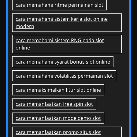
cara memahami ritme permainan slot
cara memahami sistem kerja slot online
modern
cara memahami sistem RNG pada slot
online
cara memahami syarat bonus slot online
cara memahami volatilitas permainan slot
cara memaksimalkan fitur slot online
cara memanfaatkan free spin slot
cara memanfaatkan mode demo slot
cara memanfaatkan promo situs slot