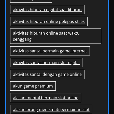
aktivitas hiburan digital saat liburan
aktivitas hiburan online pelepas stres
aktivitas hiburan online saat waktu
senggang
aktivitas santai bermain game internet
aktivitas santai bermain slot digital
aktivitas santai dengan game online
akun game premium
alasan mental bermain slot online
alasan orang menikmati permainan slot