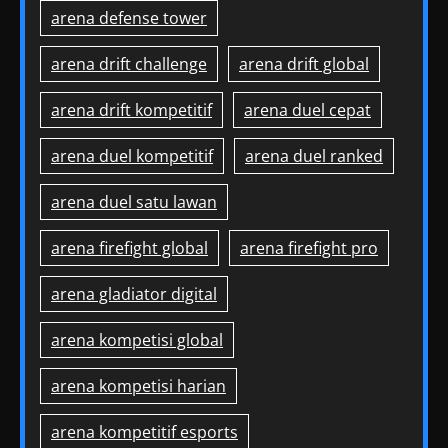
arena defense tower
arena drift challenge
arena drift global
arena drift kompetitif
arena duel cepat
arena duel kompetitif
arena duel ranked
arena duel satu lawan
arena firefight global
arena firefight pro
arena gladiator digital
arena kompetisi global
arena kompetisi harian
arena kompetitif esports