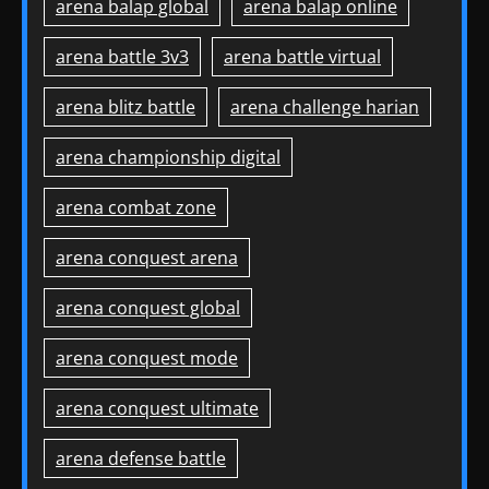
arena balap global
arena balap online
arena battle 3v3
arena battle virtual
arena blitz battle
arena challenge harian
arena championship digital
arena combat zone
arena conquest arena
arena conquest global
arena conquest mode
arena conquest ultimate
arena defense battle