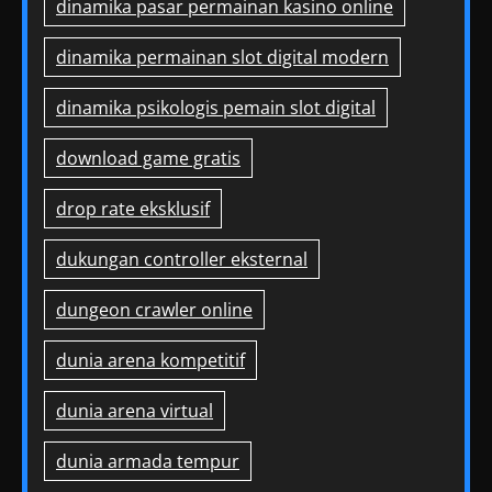
dinamika pasar permainan kasino online
dinamika permainan slot digital modern
dinamika psikologis pemain slot digital
download game gratis
drop rate eksklusif
dukungan controller eksternal
dungeon crawler online
dunia arena kompetitif
dunia arena virtual
dunia armada tempur