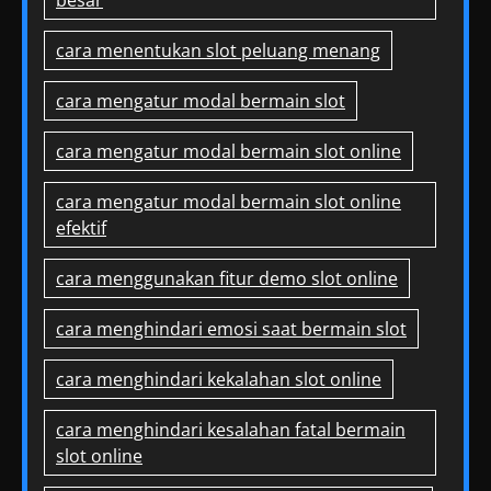
besar
cara menentukan slot peluang menang
cara mengatur modal bermain slot
cara mengatur modal bermain slot online
cara mengatur modal bermain slot online
efektif
cara menggunakan fitur demo slot online
cara menghindari emosi saat bermain slot
cara menghindari kekalahan slot online
cara menghindari kesalahan fatal bermain
slot online