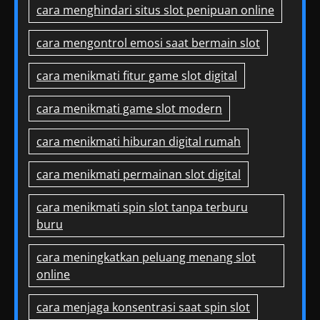
cara menghindari situs slot penipuan online
cara mengontrol emosi saat bermain slot
cara menikmati fitur game slot digital
cara menikmati game slot modern
cara menikmati hiburan digital rumah
cara menikmati permainan slot digital
cara menikmati spin slot tanpa terburu
buru
cara meningkatkan peluang menang slot
online
cara menjaga konsentrasi saat spin slot