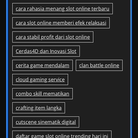
cara rahasia menang slot online terbaru
cara slot online memberi efek relaksasi
cara stabil profit dari slot online
Cerdas4D dan Inovasi Slot
cerita game mendalam
clan battle online
cloud gaming service
combo skill mematikan
crafting item langka
cutscene sinematik digital
daftar game slot online trending hari ini