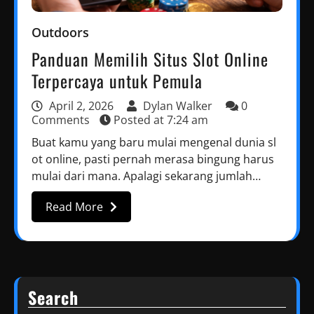
Outdoors
Panduan Memilih Situs Slot Online
Terpercaya untuk Pemula
April 2, 2026
Dylan Walker
0
Comments
Posted at
7:24 am
Buat kamu yang baru mulai mengenal dunia sl
ot online, pasti pernah merasa bingung harus
mulai dari mana. Apalagi sekarang jumlah…
Read More
Search