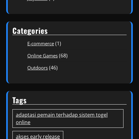
Categories
(1)
E-commerce
(68)
Online Games
(46)
Outdoors
Tags
adaptasi pemain terhadap sistem togel
online
akses early release