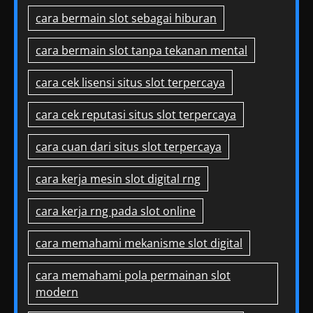
cara bermain slot sebagai hiburan
cara bermain slot tanpa tekanan mental
cara cek lisensi situs slot terpercaya
cara cek reputasi situs slot terpercaya
cara cuan dari situs slot terpercaya
cara kerja mesin slot digital rng
cara kerja rng pada slot online
cara memahami mekanisme slot digital
cara memahami pola permainan slot
modern