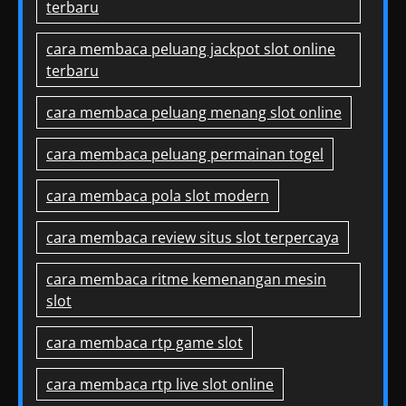
terbaru
cara membaca peluang jackpot slot online
terbaru
cara membaca peluang menang slot online
cara membaca peluang permainan togel
cara membaca pola slot modern
cara membaca review situs slot terpercaya
cara membaca ritme kemenangan mesin
slot
cara membaca rtp game slot
cara membaca rtp live slot online