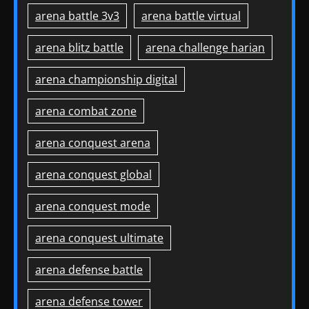
arena battle 3v3
arena battle virtual
arena blitz battle
arena challenge harian
arena championship digital
arena combat zone
arena conquest arena
arena conquest global
arena conquest mode
arena conquest ultimate
arena defense battle
arena defense tower