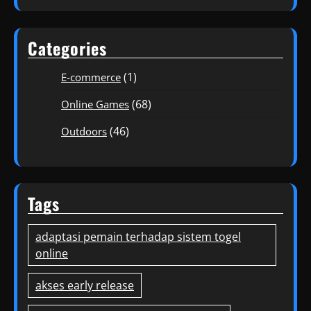
Categories
(1)
E-commerce
(68)
Online Games
(46)
Outdoors
Tags
adaptasi pemain terhadap sistem togel
online
akses early release