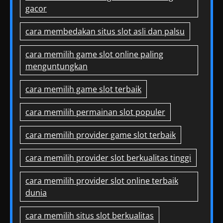
gacor
cara membedakan situs slot asli dan palsu
cara memilih game slot online paling
menguntungkan
cara memilih game slot terbaik
cara memilih permainan slot populer
cara memilih provider game slot terbaik
cara memilih provider slot berkualitas tinggi
cara memilih provider slot online terbaik
dunia
cara memilih situs slot berkualitas