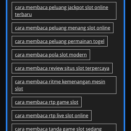
cara membaca peluang jackpot slot online
terbaru
cara membaca peluang menang slot online
cara membaca peluang permainan togel
cara membaca pola slot modern
cara membaca review situs slot terpercaya
cara membaca ritme kemenangan mesin
slot
cara membaca rtp game slot
cara membaca rtp live slot online
cara membaca tanda game slot sedang