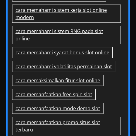
cara memahami sistem kerja slot online
modern
cara memahami sistem RNG pada slot
online
cara memahami syarat bonus slot online
cara memahami volatilitas permainan slot
cara memaksimalkan fitur slot online
cara memanfaatkan free spin slot
cara memanfaatkan mode demo slot
cara memanfaatkan promo situs slot
terbaru