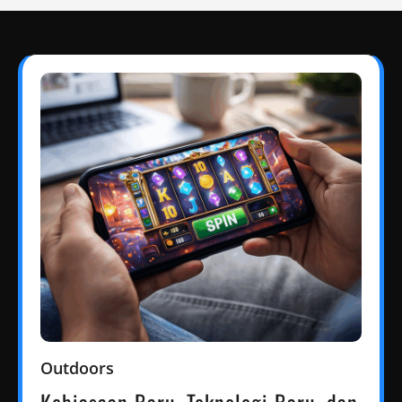
Outdoors