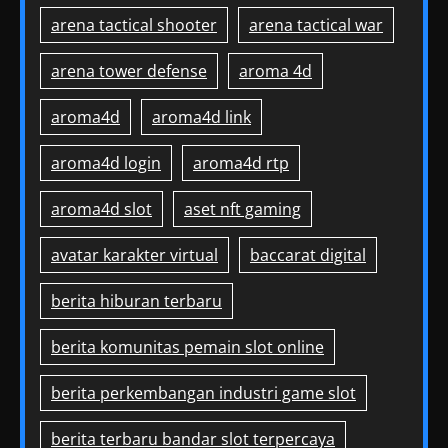
arena tactical shooter
arena tactical war
arena tower defense
aroma 4d
aroma4d
aroma4d link
aroma4d login
aroma4d rtp
aroma4d slot
aset nft gaming
avatar karakter virtual
baccarat digital
berita hiburan terbaru
berita komunitas pemain slot online
berita perkembangan industri game slot
berita terbaru bandar slot terpercaya