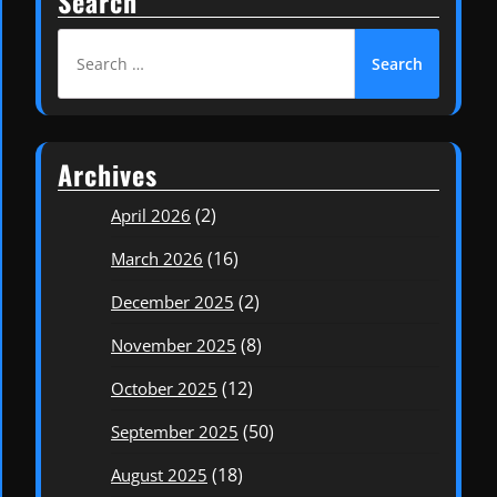
Search
Search
for:
Archives
(2)
April 2026
(16)
March 2026
(2)
December 2025
(8)
November 2025
(12)
October 2025
(50)
September 2025
(18)
August 2025