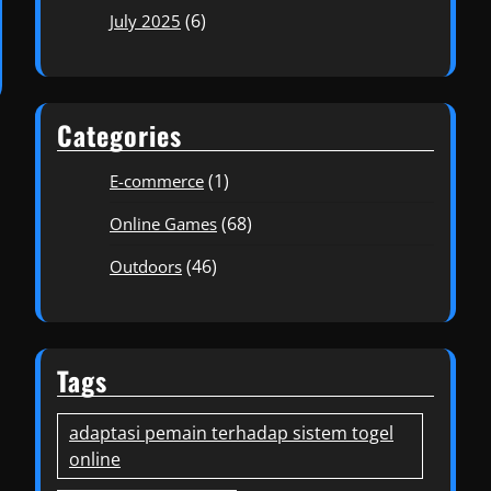
(6)
July 2025
Categories
(1)
E-commerce
(68)
Online Games
(46)
Outdoors
Tags
adaptasi pemain terhadap sistem togel
online