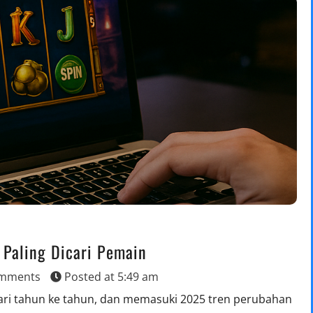
 Paling Dicari Pemain
mments
Posted at
5:49 am
dari tahun ke tahun, dan memasuki 2025 tren perubahan