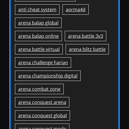
anti cheat system
aorma4d
arena balap global
arena balap online
arena battle 3v3
arena battle virtual
arena blitz battle
arena challenge harian
arena championship digital
arena combat zone
arena conquest arena
arena conquest global
arena conquest mode