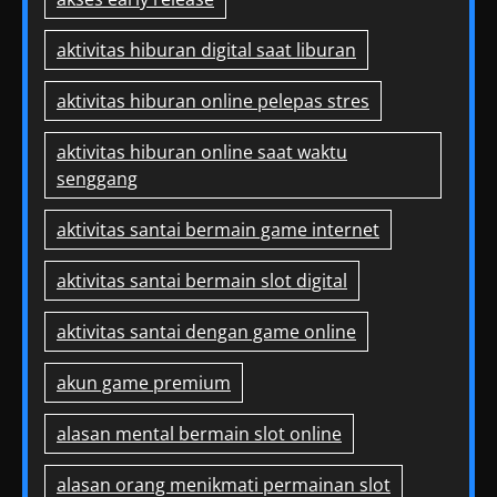
aktivitas hiburan digital saat liburan
aktivitas hiburan online pelepas stres
aktivitas hiburan online saat waktu
senggang
aktivitas santai bermain game internet
aktivitas santai bermain slot digital
aktivitas santai dengan game online
akun game premium
alasan mental bermain slot online
alasan orang menikmati permainan slot