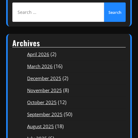
Search
for:
Archives
(2)
April 2026
(16)
March 2026
(2)
December 2025
(8)
November 2025
(12)
October 2025
(50)
September 2025
(18)
August 2025