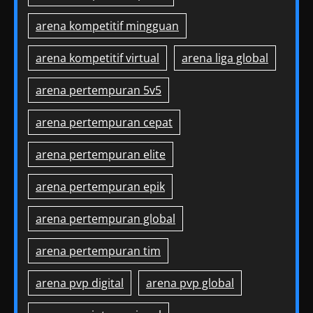
arena kompetitif mingguan
arena kompetitif virtual
arena liga global
arena pertempuran 5v5
arena pertempuran cepat
arena pertempuran elite
arena pertempuran epik
arena pertempuran global
arena pertempuran tim
arena pvp digital
arena pvp global