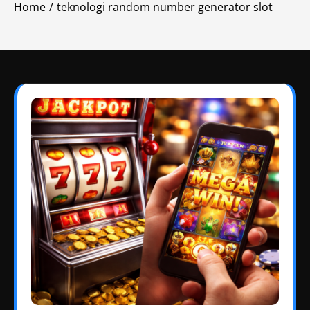
Home
teknologi random number generator slot