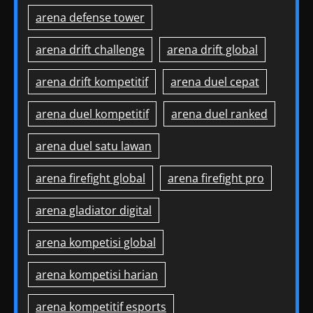
arena defense tower
arena drift challenge
arena drift global
arena drift kompetitif
arena duel cepat
arena duel kompetitif
arena duel ranked
arena duel satu lawan
arena firefight global
arena firefight pro
arena gladiator digital
arena kompetisi global
arena kompetisi harian
arena kompetitif esports