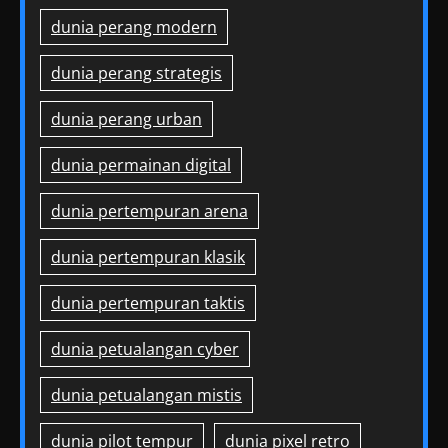
dunia perang modern
dunia perang strategis
dunia perang urban
dunia permainan digital
dunia pertempuran arena
dunia pertempuran klasik
dunia pertempuran taktis
dunia petualangan cyber
dunia petualangan mistis
dunia pilot tempur
dunia pixel retro