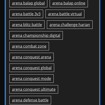
arena balap global
arena balap online
arena battle 3v3
arena battle virtual
arena blitz battle
arena challenge harian
arena championship digital
arena combat zone
arena conquest arena
arena conquest global
arena conquest mode
arena conquest ultimate
arena defense battle