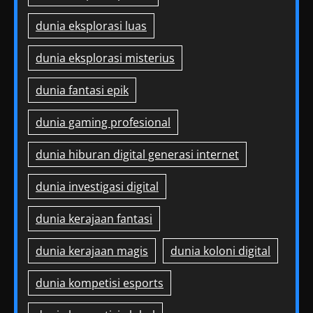
dunia eksplorasi luas
dunia eksplorasi misterius
dunia fantasi epik
dunia gaming profesional
dunia hiburan digital generasi internet
dunia investigasi digital
dunia kerajaan fantasi
dunia kerajaan magis
dunia koloni digital
dunia kompetisi esports