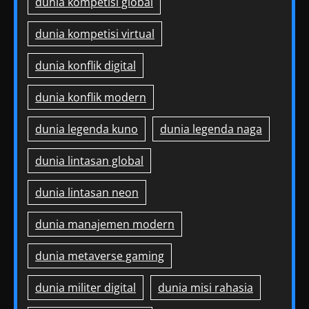
dunia kompetisi global
dunia kompetisi virtual
dunia konflik digital
dunia konflik modern
dunia legenda kuno
dunia legenda naga
dunia lintasan global
dunia lintasan neon
dunia manajemen modern
dunia metaverse gaming
dunia militer digital
dunia misi rahasia