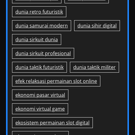
dunia retro futuristik
dunia samurai modern
dunia sihir digital
dunia sirkuit dunia
dunia sirkuit profesional
dunia taktik futuristik
dunia taktik militer
efek relaksasi permainan slot online
ekonomi pasar virtual
ekonomi virtual game
ekosistem permainan slot digital