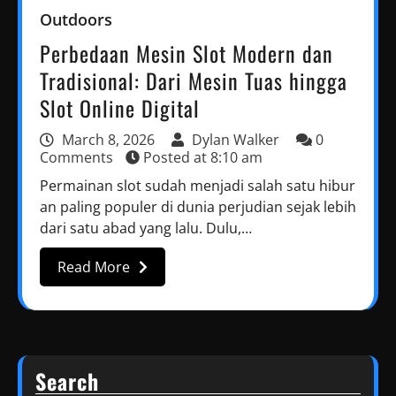
Outdoors
Perbedaan Mesin Slot Modern dan
Tradisional: Dari Mesin Tuas hingga
Slot Online Digital
March 8, 2026
Dylan Walker
0
Comments
Posted at
8:10 am
Permainan slot sudah menjadi salah satu hibur
an paling populer di dunia perjudian sejak lebih
dari satu abad yang lalu. Dulu,…
Read More
Search