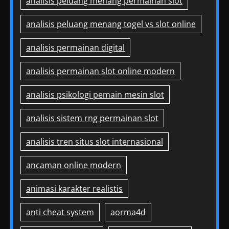
analisis peluang menang permainan slot
analisis peluang menang togel vs slot online
analisis permainan digital
analisis permainan slot online modern
analisis psikologi pemain mesin slot
analisis sistem rng permainan slot
analisis tren situs slot internasional
ancaman online modern
animasi karakter realistis
anti cheat system
aorma4d