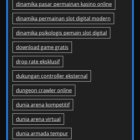
dinamika pasar permainan kasino online
dinamika permainan slot digital modern
dinamika psikologis pemain slot digital
download game gratis
drop rate eksklusif
dukungan controller eksternal
dungeon crawler online
dunia arena kompetitif
dunia arena virtual
dunia armada tempur