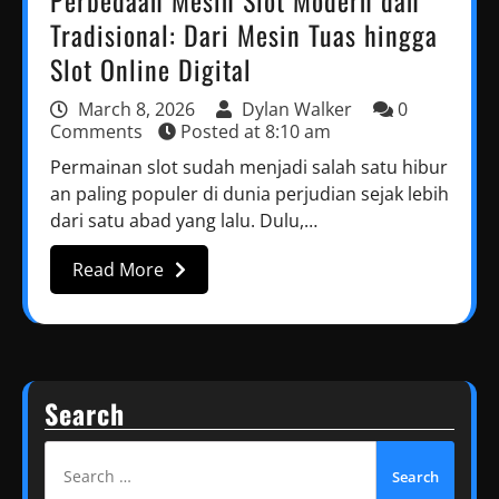
Perbedaan Mesin Slot Modern dan
Tradisional: Dari Mesin Tuas hingga
Slot Online Digital
March 8, 2026
Dylan Walker
0
Comments
Posted at
8:10 am
Permainan slot sudah menjadi salah satu hibur
an paling populer di dunia perjudian sejak lebih
dari satu abad yang lalu. Dulu,…
Read More
Search
Search
for: