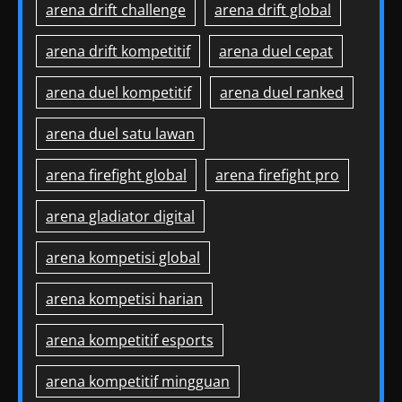
arena drift challenge
arena drift global
arena drift kompetitif
arena duel cepat
arena duel kompetitif
arena duel ranked
arena duel satu lawan
arena firefight global
arena firefight pro
arena gladiator digital
arena kompetisi global
arena kompetisi harian
arena kompetitif esports
arena kompetitif mingguan