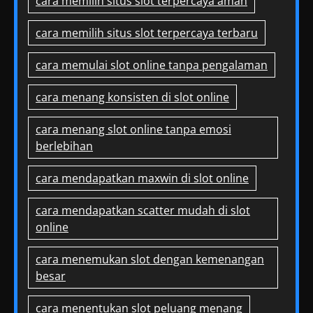
cara memilih situs slot terpercaya aman
cara memilih situs slot terpercaya terbaru
cara memulai slot online tanpa pengalaman
cara menang konsisten di slot online
cara menang slot online tanpa emosi
berlebihan
cara mendapatkan maxwin di slot online
cara mendapatkan scatter mudah di slot
online
cara menemukan slot dengan kemenangan
besar
cara menentukan slot peluang menang