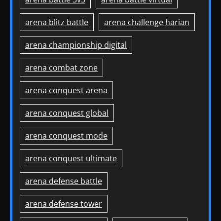
arena blitz battle
arena challenge harian
arena championship digital
arena combat zone
arena conquest arena
arena conquest global
arena conquest mode
arena conquest ultimate
arena defense battle
arena defense tower