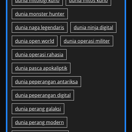
dunia mitologi kuno
dunia mitos kuno
dunia monster hunter
dunia naga legendaris
dunia ninja digital
dunia open world
dunia operasi militer
dunia operasi rahasia
dunia pasca apokaliptik
dunia peperangan antariksa
dunia peperangan digital
dunia perang galaksi
dunia perang modern