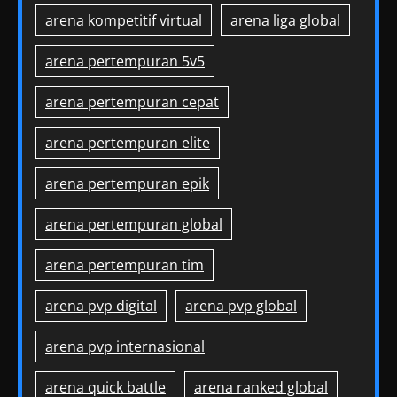
arena kompetitif virtual
arena liga global
arena pertempuran 5v5
arena pertempuran cepat
arena pertempuran elite
arena pertempuran epik
arena pertempuran global
arena pertempuran tim
arena pvp digital
arena pvp global
arena pvp internasional
arena quick battle
arena ranked global