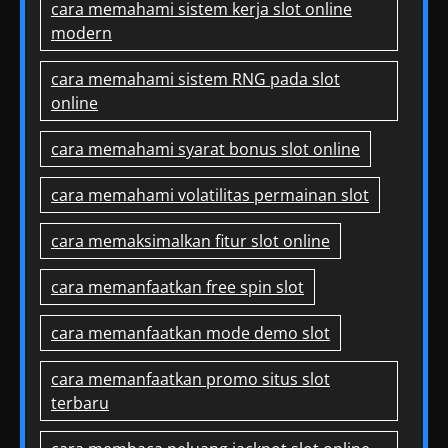
cara memahami sistem kerja slot online
modern
cara memahami sistem RNG pada slot
online
cara memahami syarat bonus slot online
cara memahami volatilitas permainan slot
cara memaksimalkan fitur slot online
cara memanfaatkan free spin slot
cara memanfaatkan mode demo slot
cara memanfaatkan promo situs slot
terbaru