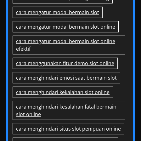
cara mengatur modal bermain slot
cara mengatur modal bermain slot online
cara mengatur modal bermain slot online
efektif
cara menggunakan fitur demo slot online
cara menghindari emosi saat bermain slot
cara menghindari kekalahan slot online
cara menghindari kesalahan fatal bermain
slot online
cara menghindari situs slot penipuan online