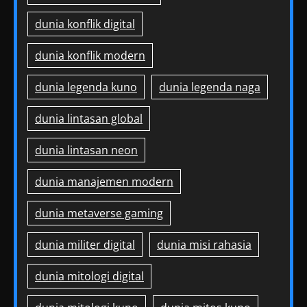
dunia konflik digital
dunia konflik modern
dunia legenda kuno
dunia legenda naga
dunia lintasan global
dunia lintasan neon
dunia manajemen modern
dunia metaverse gaming
dunia militer digital
dunia misi rahasia
dunia mitologi digital