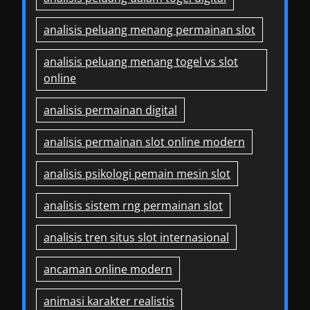
analisis peluang menang permainan slot
analisis peluang menang togel vs slot
online
analisis permainan digital
analisis permainan slot online modern
analisis psikologi pemain mesin slot
analisis sistem rng permainan slot
analisis tren situs slot internasional
ancaman online modern
animasi karakter realistis