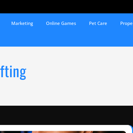
Marketing
Online Games
Pet Care
Prope
fting