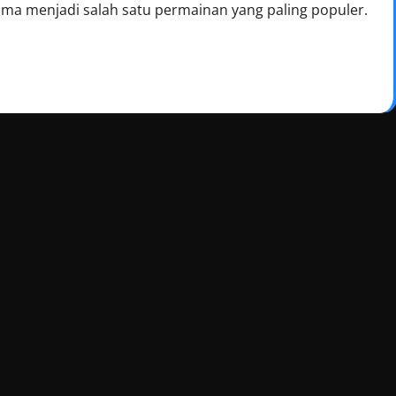
ama menjadi salah satu permainan yang paling populer.