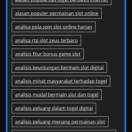
alasan populer permainan slot online
analisa pola spin slot online harian
analisa rtp slot zeus terbaru
analisis fitur bonus game slot
analisis keuntungan bermain slot digital
analisis minat masyarakat terhadap togel
analisis modal bermain slot dan togel
analisis peluang dalam togel digital
analisis peluang menang permainan slot