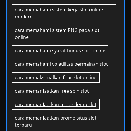
cara memahami sistem kerja slot online
modern
cara memahami sistem RNG pada slot
online
cara memahami syarat bonus slot online
cara memahami volatilitas permainan slot
cara memaksimalkan fitur slot online
cara memanfaatkan free spin slot
cara memanfaatkan mode demo slot
cara memanfaatkan promo situs slot
terbaru