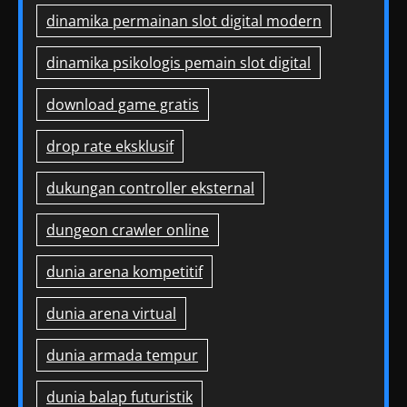
dinamika permainan slot digital modern
dinamika psikologis pemain slot digital
download game gratis
drop rate eksklusif
dukungan controller eksternal
dungeon crawler online
dunia arena kompetitif
dunia arena virtual
dunia armada tempur
dunia balap futuristik