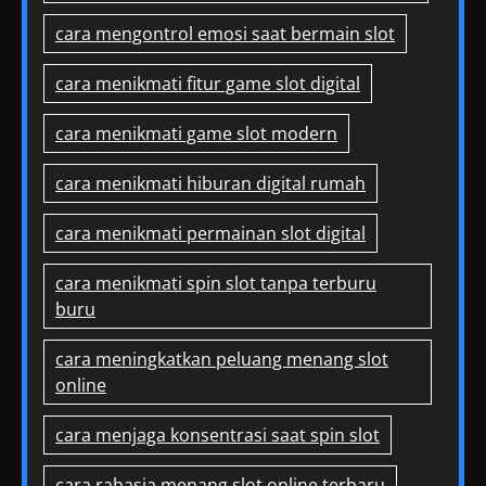
cara mengontrol emosi saat bermain slot
cara menikmati fitur game slot digital
cara menikmati game slot modern
cara menikmati hiburan digital rumah
cara menikmati permainan slot digital
cara menikmati spin slot tanpa terburu
buru
cara meningkatkan peluang menang slot
online
cara menjaga konsentrasi saat spin slot
cara rahasia menang slot online terbaru