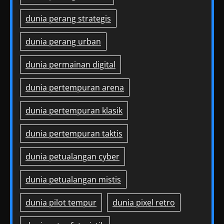
dunia perang strategis
dunia perang urban
dunia permainan digital
dunia pertempuran arena
dunia pertempuran klasik
dunia pertempuran taktis
dunia petualangan cyber
dunia petualangan mistis
dunia pilot tempur
dunia pixel retro