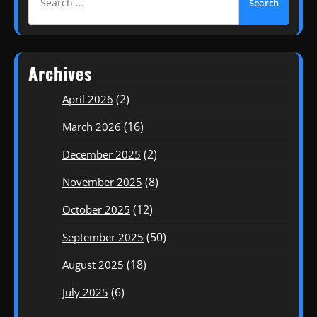
for:
Archives
(2)
April 2026
(16)
March 2026
(2)
December 2025
(8)
November 2025
(12)
October 2025
(50)
September 2025
(18)
August 2025
(6)
July 2025