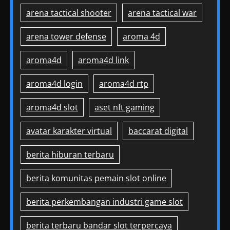
arena tactical shooter
arena tactical war
arena tower defense
aroma 4d
aroma4d
aroma4d link
aroma4d login
aroma4d rtp
aroma4d slot
aset nft gaming
avatar karakter virtual
baccarat digital
berita hiburan terbaru
berita komunitas pemain slot online
berita perkembangan industri game slot
berita terbaru bandar slot terpercaya