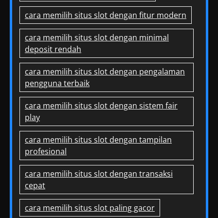
cara memilih situs slot dengan fitur modern
cara memilih situs slot dengan minimal
deposit rendah
cara memilih situs slot dengan pengalaman
pengguna terbaik
cara memilih situs slot dengan sistem fair
play
cara memilih situs slot dengan tampilan
profesional
cara memilih situs slot dengan transaksi
cepat
cara memilih situs slot paling gacor