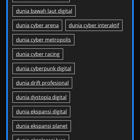
dunia bawah laut digital
dunia cyber arena
dunia cyber interaktif
dunia cyber metropolis
dunia cyber racing
dunia cyberpunk digital
dunia drift profesional
dunia dystopia digital
dunia ekspansi digital
dunia ekspansi planet