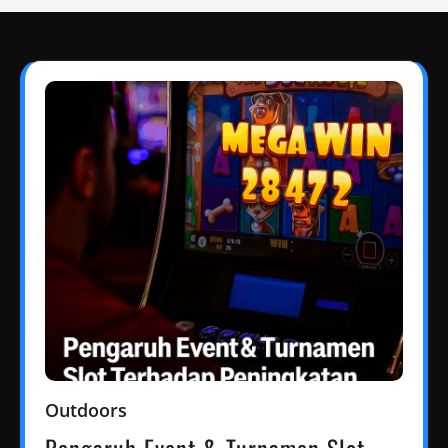
Outdoors