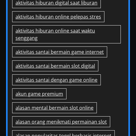
aktivitas hiburan digital saat liburan
aktivitas hiburan online pelepas stres
aktivitas hiburan online saat waktu
senggang
aktivitas santai bermain game internet
aktivitas santai bermain slot digital
aktivitas santai dengan game online
akun game premium
alasan mental bermain slot online
alasan orang menikmati permainan slot
alasan popularitas togel berbasis internet