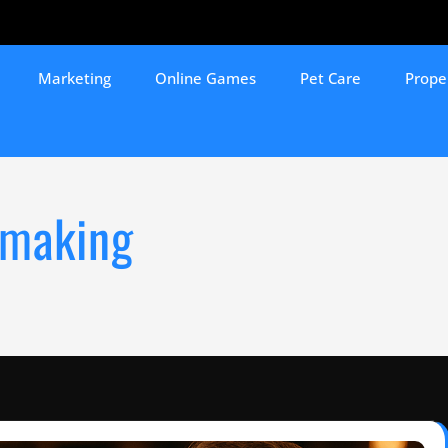
Marketing
Online Games
Pet Care
Prope
hmaking