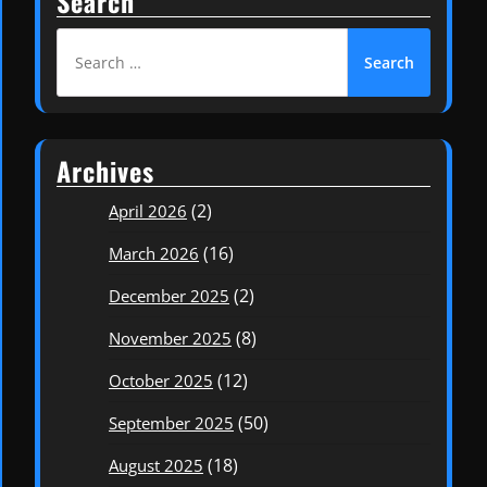
Search
Search
for:
Archives
(2)
April 2026
(16)
March 2026
(2)
December 2025
(8)
November 2025
(12)
October 2025
(50)
September 2025
(18)
August 2025