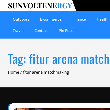
Skip
SUNVOLTENE
RGY
to
content
Outdoors
E-commerce
Finance
Health
Travel
Contact
Pin Posts
Tag:
fitur arena matc
Home
fitur arena matchmaking