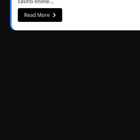
casino online.…
Read More