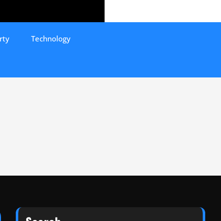
rty
Technology