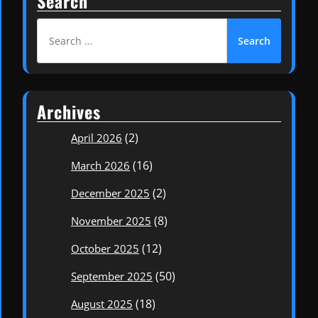
Search
Search
for:
Archives
(2)
April 2026
(16)
March 2026
(2)
December 2025
(8)
November 2025
(12)
October 2025
(50)
September 2025
(18)
August 2025