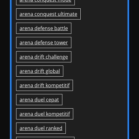
arena conquest ultimate
arena defense battle
arena defense tower
arena drift challenge
arena drift global
arena drift kompetitif
arena duel cepat
arena duel kompetitif
arena duel ranked