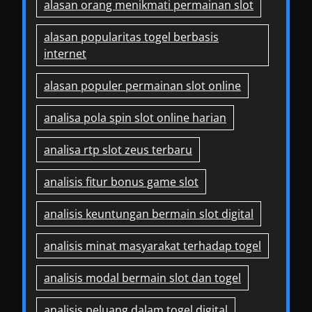
alasan orang menikmati permainan slot
alasan popularitas togel berbasis
internet
alasan populer permainan slot online
analisa pola spin slot online harian
analisa rtp slot zeus terbaru
analisis fitur bonus game slot
analisis keuntungan bermain slot digital
analisis minat masyarakat terhadap togel
analisis modal bermain slot dan togel
analisis peluang dalam togel digital