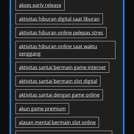
akses early release
aktivitas hiburan digital saat liburan
aktivitas hiburan online pelepas stres
aktivitas hiburan online saat waktu
senggang
aktivitas santai bermain game internet
aktivitas santai bermain slot digital
aktivitas santai dengan game online
akun game premium
alasan mental bermain slot online