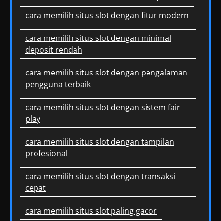
cara memilih situs slot dengan fitur modern
cara memilih situs slot dengan minimal
deposit rendah
cara memilih situs slot dengan pengalaman
pengguna terbaik
cara memilih situs slot dengan sistem fair
play
cara memilih situs slot dengan tampilan
profesional
cara memilih situs slot dengan transaksi
cepat
cara memilih situs slot paling gacor