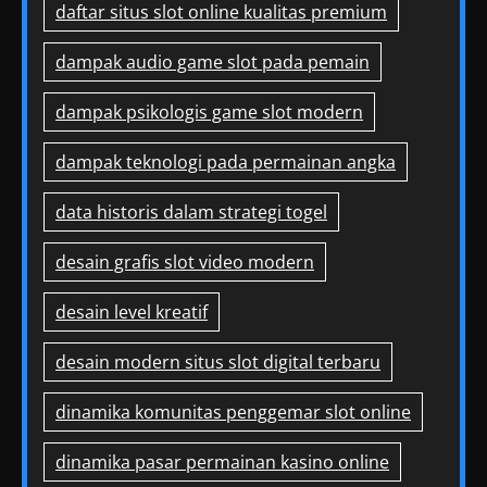
daftar situs slot online kualitas premium
dampak audio game slot pada pemain
dampak psikologis game slot modern
dampak teknologi pada permainan angka
data historis dalam strategi togel
desain grafis slot video modern
desain level kreatif
desain modern situs slot digital terbaru
dinamika komunitas penggemar slot online
dinamika pasar permainan kasino online