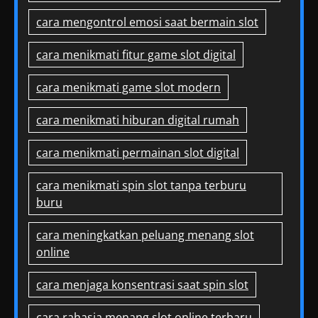
cara mengontrol emosi saat bermain slot
cara menikmati fitur game slot digital
cara menikmati game slot modern
cara menikmati hiburan digital rumah
cara menikmati permainan slot digital
cara menikmati spin slot tanpa terburu
buru
cara meningkatkan peluang menang slot
online
cara menjaga konsentrasi saat spin slot
cara rahasia menang slot online terbaru