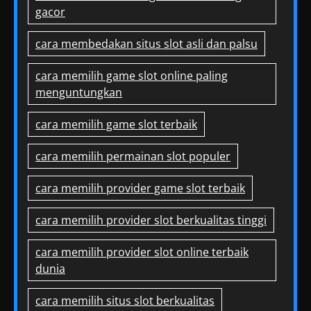
gacor
cara membedakan situs slot asli dan palsu
cara memilih game slot online paling
menguntungkan
cara memilih game slot terbaik
cara memilih permainan slot populer
cara memilih provider game slot terbaik
cara memilih provider slot berkualitas tinggi
cara memilih provider slot online terbaik
dunia
cara memilih situs slot berkualitas