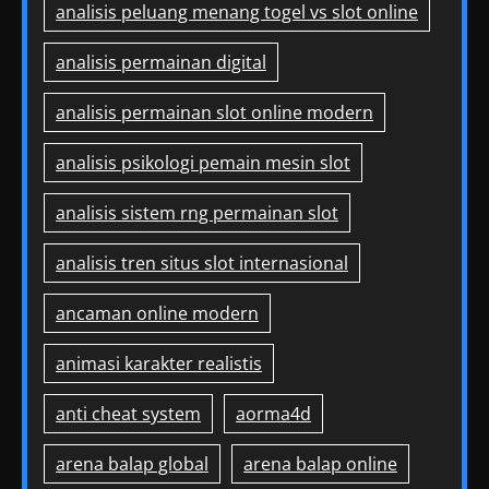
analisis peluang menang togel vs slot online
analisis permainan digital
analisis permainan slot online modern
analisis psikologi pemain mesin slot
analisis sistem rng permainan slot
analisis tren situs slot internasional
ancaman online modern
animasi karakter realistis
anti cheat system
aorma4d
arena balap global
arena balap online