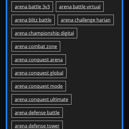
arena battle 3v3
arena battle virtual
arena blitz battle
arena challenge harian
arena championship digital
arena combat zone
arena conquest arena
arena conquest global
arena conquest mode
arena conquest ultimate
arena defense battle
arena defense tower