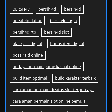
BERSH4D
bersih 4d
bersih4d
bersih4d daftar
bersih4d login
bersih4d rtp
bersih4d slot
blackjack digital
bonus item digital
boss raid online
budaya bermain game kasual online
build item optimal
build karakter terbaik
cara aman bermain di situs slot terpercaya
cara aman bermain slot online pemula