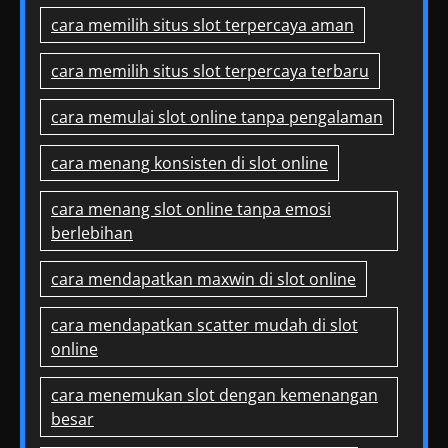
cara memilih situs slot terpercaya aman
cara memilih situs slot terpercaya terbaru
cara memulai slot online tanpa pengalaman
cara menang konsisten di slot online
cara menang slot online tanpa emosi
berlebihan
cara mendapatkan maxwin di slot online
cara mendapatkan scatter mudah di slot
online
cara menemukan slot dengan kemenangan
besar