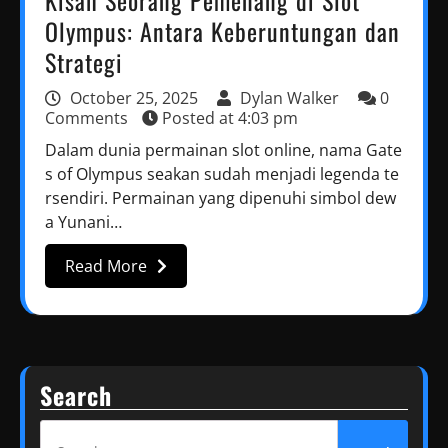
Kisah Seorang Pemenang di Slot
Olympus: Antara Keberuntungan dan
Strategi
October 25, 2025
Dylan Walker
0
Comments
Posted at
4:03 pm
Dalam dunia permainan slot online, nama Gate
s of Olympus seakan sudah menjadi legenda te
rsendiri. Permainan yang dipenuhi simbol dew
a Yunani…
Read More
Search
Search