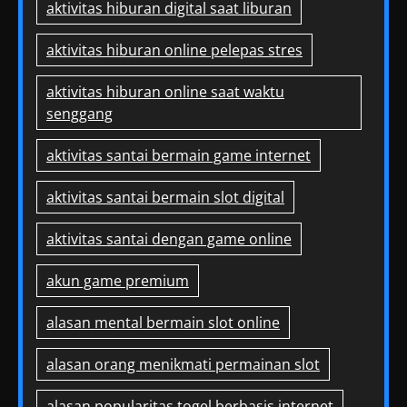
aktivitas hiburan digital saat liburan
aktivitas hiburan online pelepas stres
aktivitas hiburan online saat waktu
senggang
aktivitas santai bermain game internet
aktivitas santai bermain slot digital
aktivitas santai dengan game online
akun game premium
alasan mental bermain slot online
alasan orang menikmati permainan slot
alasan popularitas togel berbasis internet