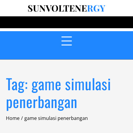
Skip
SUNVOLTENE
RGY
to
content
Tag:
game simulasi
penerbangan
Home
game simulasi penerbangan