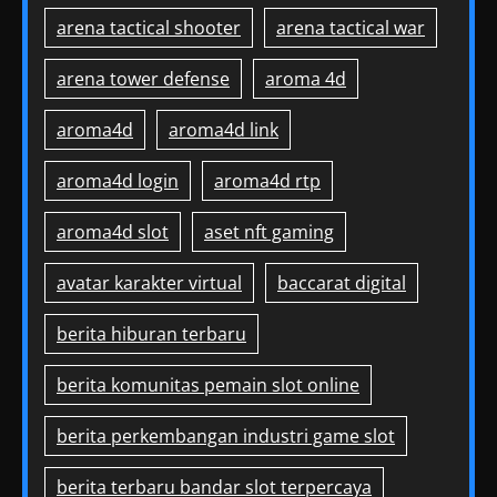
arena tactical shooter
arena tactical war
arena tower defense
aroma 4d
aroma4d
aroma4d link
aroma4d login
aroma4d rtp
aroma4d slot
aset nft gaming
avatar karakter virtual
baccarat digital
berita hiburan terbaru
berita komunitas pemain slot online
berita perkembangan industri game slot
berita terbaru bandar slot terpercaya