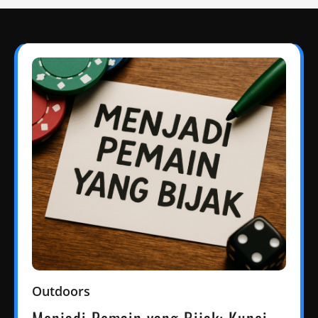
Outdoors