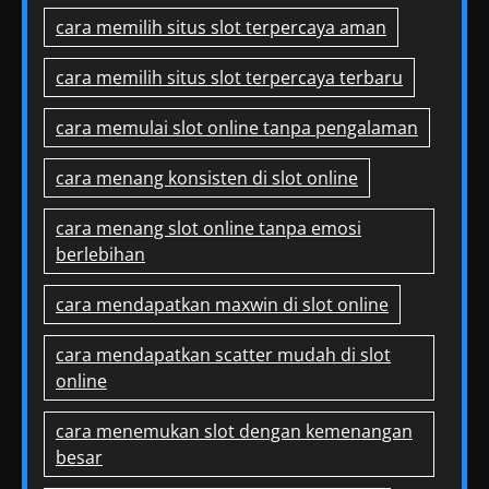
cara memilih situs slot terpercaya aman
cara memilih situs slot terpercaya terbaru
cara memulai slot online tanpa pengalaman
cara menang konsisten di slot online
cara menang slot online tanpa emosi
berlebihan
cara mendapatkan maxwin di slot online
cara mendapatkan scatter mudah di slot
online
cara menemukan slot dengan kemenangan
besar