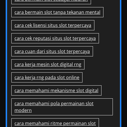
cara bermain slot tanpa tekanan mental
cara cek lisensi situs slot terpercaya
cara cek reputasi situs slot terpercaya
cara cuan dari situs slot terpercaya
cara kerja mesin slot digital rng
cara kerja rng pada slot online
cara memahami mekanisme slot digital
cara memahami pola permainan slot
modern
cara memahami ritme permainan slot