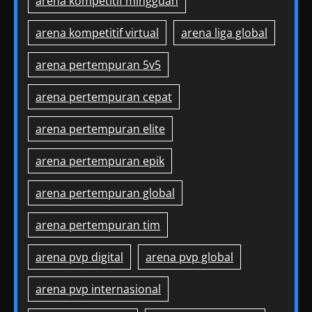
arena kompetitif mingguan
arena kompetitif virtual
arena liga global
arena pertempuran 5v5
arena pertempuran cepat
arena pertempuran elite
arena pertempuran epik
arena pertempuran global
arena pertempuran tim
arena pvp digital
arena pvp global
arena pvp internasional