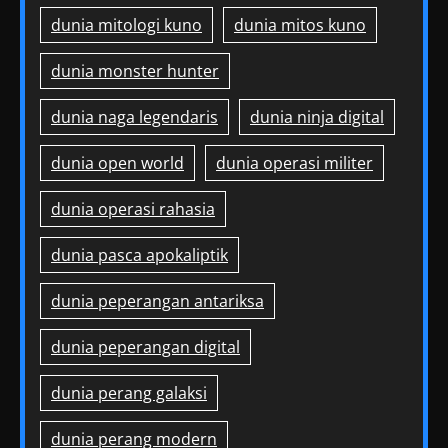
dunia mitologi kuno
dunia mitos kuno
dunia monster hunter
dunia naga legendaris
dunia ninja digital
dunia open world
dunia operasi militer
dunia operasi rahasia
dunia pasca apokaliptik
dunia peperangan antariksa
dunia peperangan digital
dunia perang galaksi
dunia perang modern