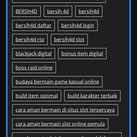
BERSH4D
bersih 4d
bersih4d
bersih4d daftar
bersih4d login
bersih4d rtp
bersih4d slot
blackjack digital
bonus item digital
boss raid online
budaya bermain game kasual online
build item optimal
build karakter terbaik
cara aman bermain di situs slot terpercaya
cara aman bermain slot online pemula