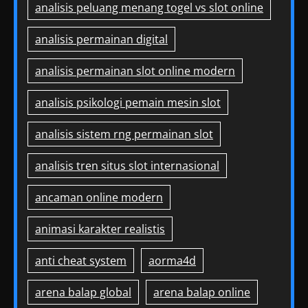
analisis peluang menang togel vs slot online
analisis permainan digital
analisis permainan slot online modern
analisis psikologi pemain mesin slot
analisis sistem rng permainan slot
analisis tren situs slot internasional
ancaman online modern
animasi karakter realistis
anti cheat system
aorma4d
arena balap global
arena balap online