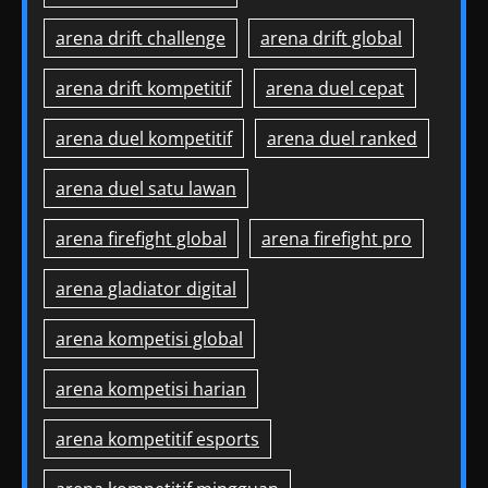
arena drift challenge
arena drift global
arena drift kompetitif
arena duel cepat
arena duel kompetitif
arena duel ranked
arena duel satu lawan
arena firefight global
arena firefight pro
arena gladiator digital
arena kompetisi global
arena kompetisi harian
arena kompetitif esports