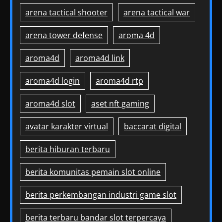
arena tactical shooter
arena tactical war
arena tower defense
aroma 4d
aroma4d
aroma4d link
aroma4d login
aroma4d rtp
aroma4d slot
aset nft gaming
avatar karakter virtual
baccarat digital
berita hiburan terbaru
berita komunitas pemain slot online
berita perkembangan industri game slot
berita terbaru bandar slot terpercaya