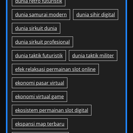
dunia retro futuristik
dunia samurai modern
dunia sihir digital
dunia sirkuit dunia
dunia sirkuit profesional
dunia taktik futuristik
dunia taktik militer
efek relaksasi permainan slot online
ekonomi pasar virtual
ekonomi virtual game
ekosistem permainan slot digital
ekspansi map terbaru