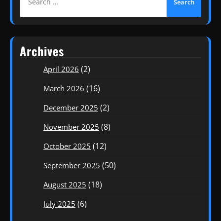
for:
Archives
(2)
April 2026
(16)
March 2026
(2)
December 2025
(8)
November 2025
(12)
October 2025
(50)
September 2025
(18)
August 2025
(6)
July 2025