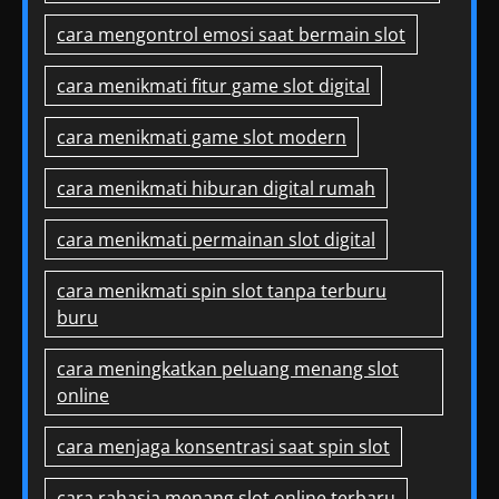
cara mengontrol emosi saat bermain slot
cara menikmati fitur game slot digital
cara menikmati game slot modern
cara menikmati hiburan digital rumah
cara menikmati permainan slot digital
cara menikmati spin slot tanpa terburu
buru
cara meningkatkan peluang menang slot
online
cara menjaga konsentrasi saat spin slot
cara rahasia menang slot online terbaru