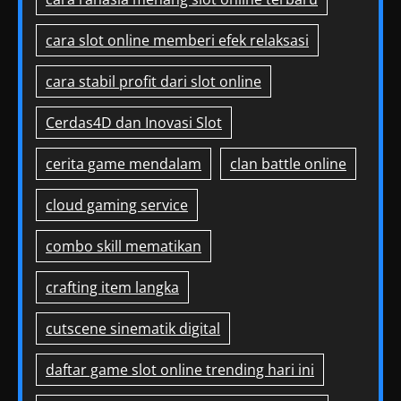
cara slot online memberi efek relaksasi
cara stabil profit dari slot online
Cerdas4D dan Inovasi Slot
cerita game mendalam
clan battle online
cloud gaming service
combo skill mematikan
crafting item langka
cutscene sinematik digital
daftar game slot online trending hari ini