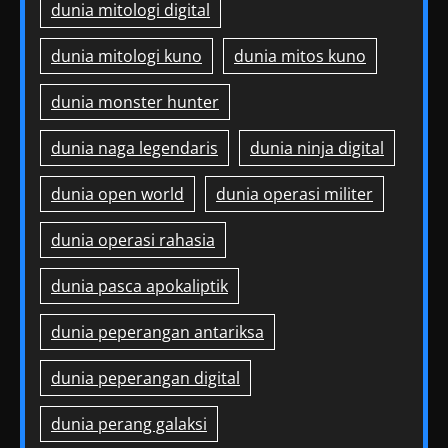
dunia mitologi digital
dunia mitologi kuno
dunia mitos kuno
dunia monster hunter
dunia naga legendaris
dunia ninja digital
dunia open world
dunia operasi militer
dunia operasi rahasia
dunia pasca apokaliptik
dunia peperangan antariksa
dunia peperangan digital
dunia perang galaksi