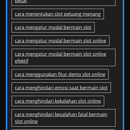
besar
cara menentukan slot peluang menang
cara mengatur modal bermain slot
cara mengatur modal bermain slot online
cara mengatur modal bermain slot online
efektif
cara menggunakan fitur demo slot online
cara menghindari emosi saat bermain slot
cara menghindari kekalahan slot online
cara menghindari kesalahan fatal bermain
slot online