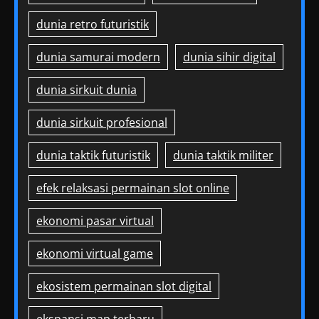
dunia retro futuristik
dunia samurai modern
dunia sihir digital
dunia sirkuit dunia
dunia sirkuit profesional
dunia taktik futuristik
dunia taktik militer
efek relaksasi permainan slot online
ekonomi pasar virtual
ekonomi virtual game
ekosistem permainan slot digital