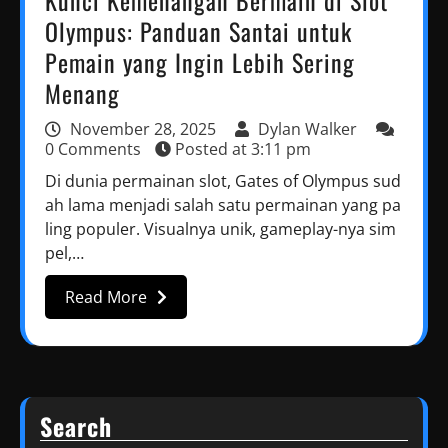
Kunci Kemenangan Bermain di Slot
Olympus: Panduan Santai untuk
Pemain yang Ingin Lebih Sering
Menang
November 28, 2025
Dylan Walker
0 Comments
Posted at
3:11 pm
Di dunia permainan slot, Gates of Olympus sud
ah lama menjadi salah satu permainan yang pa
ling populer. Visualnya unik, gameplay-nya sim
pel,…
Read More
Search