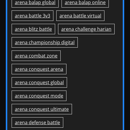
arena balap global
arena balap online
arena battle 3v3
arena battle virtual
arena blitz battle
arena challenge harian
arena championship digital
arena combat zone
arena conquest arena
arena conquest global
arena conquest mode
arena conquest ultimate
arena defense battle