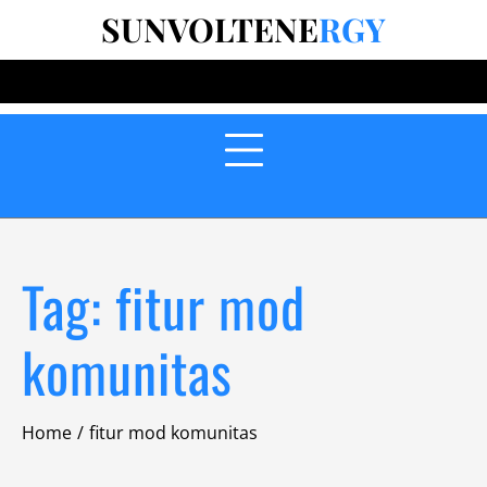
Skip
SUNVOLTENE
RGY
to
content
Tag:
fitur mod
komunitas
Home
fitur mod komunitas