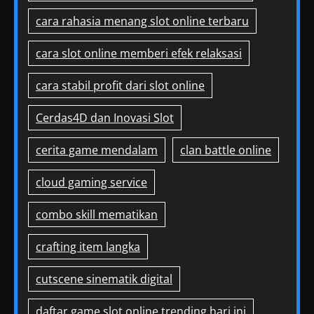
cara rahasia menang slot online terbaru
cara slot online memberi efek relaksasi
cara stabil profit dari slot online
Cerdas4D dan Inovasi Slot
cerita game mendalam
clan battle online
cloud gaming service
combo skill mematikan
crafting item langka
cutscene sinematik digital
daftar game slot online trending hari ini