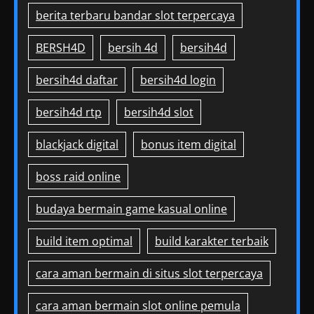
berita terbaru bandar slot terpercaya
BERSH4D
bersih 4d
bersih4d
bersih4d daftar
bersih4d login
bersih4d rtp
bersih4d slot
blackjack digital
bonus item digital
boss raid online
budaya bermain game kasual online
build item optimal
build karakter terbaik
cara aman bermain di situs slot terpercaya
cara aman bermain slot online pemula