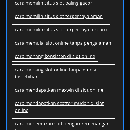
cara memilih situs slot paling gacor
cara memilih situs slot terpercaya aman
cara memilih situs slot terpercaya terbaru
cara memulai slot online tanpa pengalaman
cara menang konsisten di slot online
cara menang slot online tanpa emosi
berlebihan
cara mendapatkan maxwin di slot online
cara mendapatkan scatter mudah di slot
online
cara menemukan slot dengan kemenangan