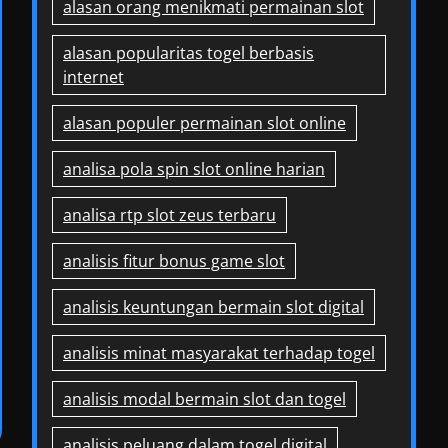
alasan orang menikmati permainan slot
alasan popularitas togel berbasis
internet
alasan populer permainan slot online
analisa pola spin slot online harian
analisa rtp slot zeus terbaru
analisis fitur bonus game slot
analisis keuntungan bermain slot digital
analisis minat masyarakat terhadap togel
analisis modal bermain slot dan togel
analisis peluang dalam togel digital