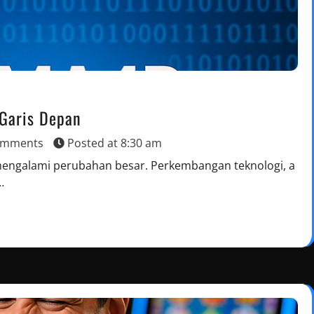
 Garis Depan
omments
Posted at
8:30 am
 mengalami perubahan besar. Perkembangan teknologi, a
…