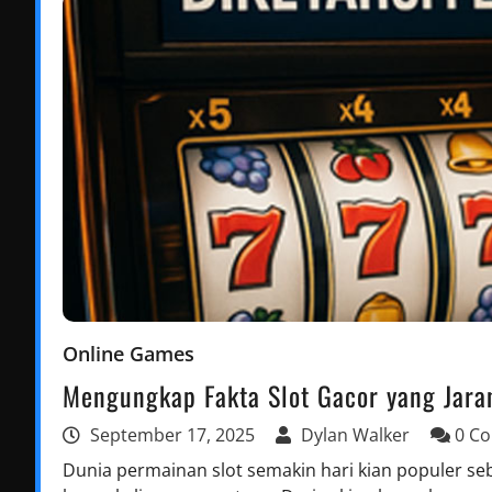
Online Games
Mengungkap Fakta Slot Gacor yang Jara
September 17, 2025
Dylan Walker
0 C
Dunia permainan slot semakin hari kian populer se