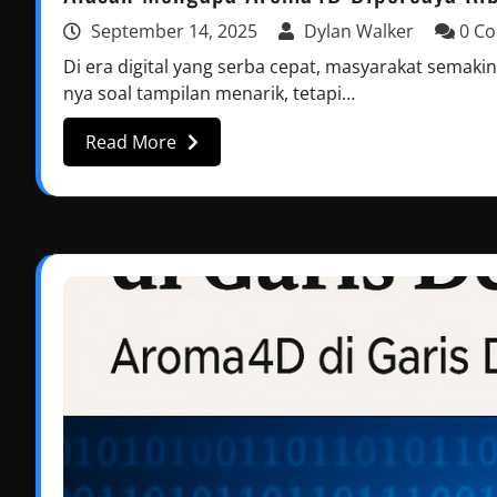
September 14, 2025
Dylan Walker
0 C
Di era digital yang serba cepat, masyarakat semakin
nya soal tampilan menarik, tetapi…
Read More