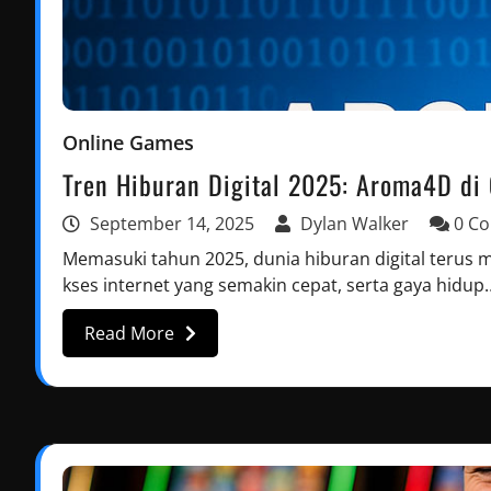
Online Games
Tren Hiburan Digital 2025: Aroma4D di
September 14, 2025
Dylan Walker
0 C
Memasuki tahun 2025, dunia hiburan digital terus
kses internet yang semakin cepat, serta gaya hidup
Read More