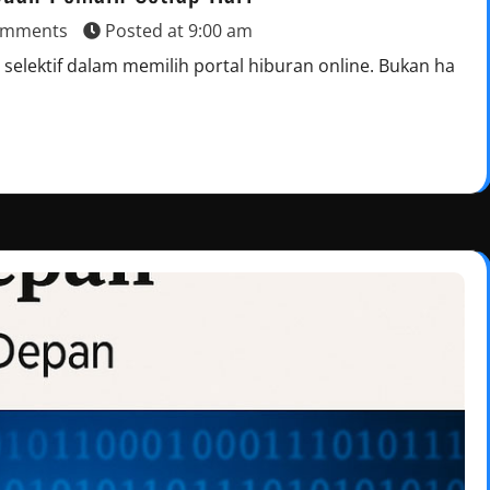
omments
Posted at
9:00 am
 selektif dalam memilih portal hiburan online. Bukan ha