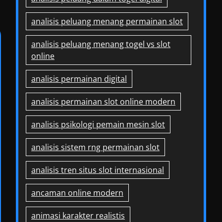
analisis peluang menang permainan slot
analisis peluang menang togel vs slot
online
analisis permainan digital
analisis permainan slot online modern
analisis psikologi pemain mesin slot
analisis sistem rng permainan slot
analisis tren situs slot internasional
ancaman online modern
animasi karakter realistis