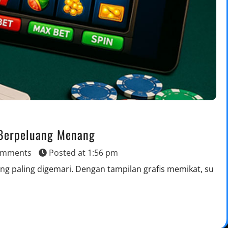
 Berpeluang Menang
omments
Posted at
1:56 pm
yang paling digemari. Dengan tampilan grafis memikat, su