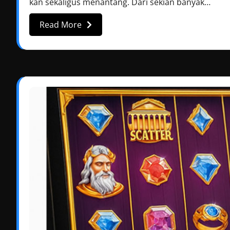
kan sekaligus menantang. Dari sekian banyak…
Read More