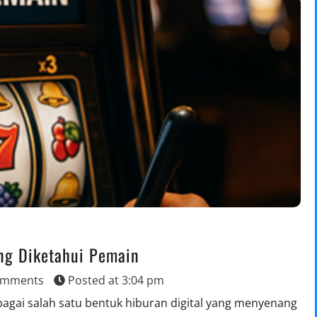
ng Diketahui Pemain
omments
Posted at
3:04 pm
bagai salah satu bentuk hiburan digital yang menyenang