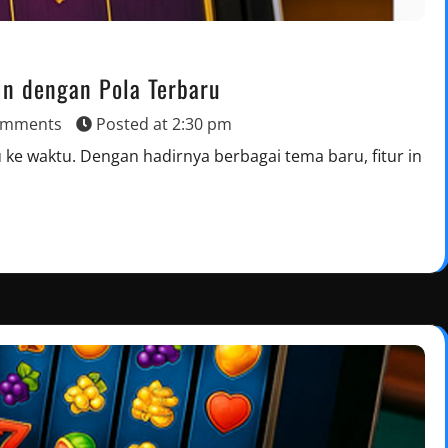
in dengan Pola Terbaru
omments
Posted at
2:30 pm
ke waktu. Dengan hadirnya berbagai tema baru, fitur in