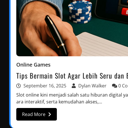
Online Games
Tips Bermain Slot Agar Lebih Seru dan
September 16, 2025
Dylan Walker
0 C
Slot online kini menjadi salah satu hiburan digital 
ara interaktif, serta kemudahan akses,…
Read More