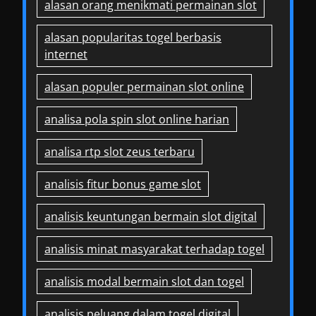
alasan orang menikmati permainan slot
alasan popularitas togel berbasis
internet
alasan populer permainan slot online
analisa pola spin slot online harian
analisa rtp slot zeus terbaru
analisis fitur bonus game slot
analisis keuntungan bermain slot digital
analisis minat masyarakat terhadap togel
analisis modal bermain slot dan togel
analisis peluang dalam togel digital