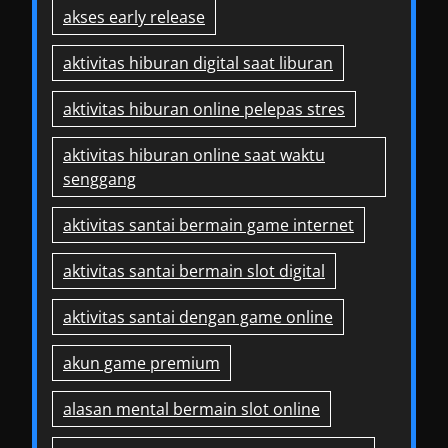
akses early release
aktivitas hiburan digital saat liburan
aktivitas hiburan online pelepas stres
aktivitas hiburan online saat waktu
senggang
aktivitas santai bermain game internet
aktivitas santai bermain slot digital
aktivitas santai dengan game online
akun game premium
alasan mental bermain slot online