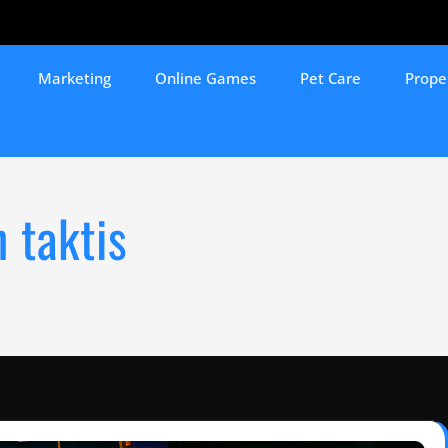
Marketing
Online Games
Pet Care
Prope
 taktis