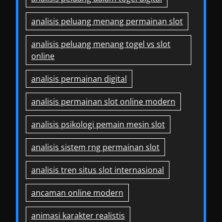
analisis peluang menang permainan slot
analisis peluang menang togel vs slot
online
analisis permainan digital
analisis permainan slot online modern
analisis psikologi pemain mesin slot
analisis sistem rng permainan slot
analisis tren situs slot internasional
ancaman online modern
animasi karakter realistis