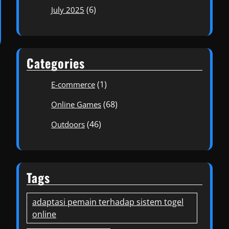
(6)
July 2025
Categories
(1)
E-commerce
(68)
Online Games
(46)
Outdoors
Tags
adaptasi pemain terhadap sistem togel
online