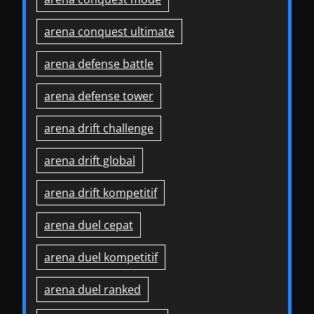
arena conquest ultimate
arena defense battle
arena defense tower
arena drift challenge
arena drift global
arena drift kompetitif
arena duel cepat
arena duel kompetitif
arena duel ranked